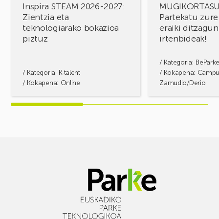
Inspira STEAM 2026-2027:
MUGIKORTAS
Zientzia eta
Partekatu zure
teknologiarako bokazioa
eraiki ditzagun
piztuz
irtenbideak!
/ Kategoria:
BePark
/ Kategoria:
K·talent
/ Kokapena: Camp
/ Kokapena: Online
Zamudio/Derio