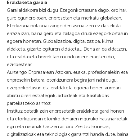
Eraldaketa garaia
Garai aldakorra bizi dugu. Ezegonkortasuna dago, oro har,
gure egunerokoan, enpresetan eta merkatu globalean.
Etorkizuna nolakoa izango den asmatzen ez da sekula
erraza izan, baina gero eta zailagoa dirudi ezegonkortasun
egoera honetan. Globalizazioa, digitalizazioa, klima
aldaketa, gizarte egituren aldaketa… Dena ari da aldatzen,
eta eraldaketa horrek lan munduari ere eragiten dio,
ezinbestean.
Aurtengo Enpresarean Azokan, euskal profesionalekin eta
enpresekin batera, etorkizunera begira jarri nahi dugu,
ezegonkortasun eta eraldaketa egoera honen aurrean
abiatu diren estrategiak, adibideak eta ikasitakoak
partekatzeko asmoz.
Instituzioetatik zein enpresetatik eraldaketa garai honen
eta etorkizunean etorriko denaren inguruko hausnarketak
egin eta neurriak hartzen ari dira. Zentzu honetan,
digitalizazioak eta teknologiak garrantzi handia dute, baina