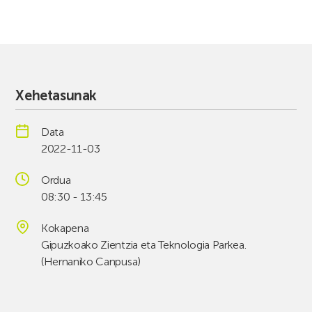
Xehetasunak
Data
2022-11-03
Ordua
08:30 - 13:45
Kokapena
Gipuzkoako Zientzia eta Teknologia Parkea.
(Hernaniko Canpusa)