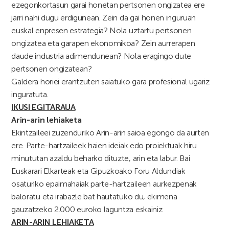
ezegonkortasun garai honetan pertsonen ongizatea ere
jarri nahi dugu erdigunean. Zein da gai honen inguruan
euskal enpresen estrategia? Nola uztartu pertsonen
ongizatea eta garapen ekonomikoa? Zein aurrerapen
daude industria adimendunean? Nola eragingo dute
pertsonen ongizatean?
Galdera horiei erantzuten saiatuko gara profesional ugariz
inguratuta.
IKUSI EGITARAUA
Arin-arin lehiaketa
Ekintzaileei zuzenduriko Arin-arin saioa egongo da aurten
ere. Parte-hartzaileek haien ideiak edo proiektuak hiru
minututan azaldu beharko dituzte, arin eta labur. Bai
Euskarari Elkarteak eta Gipuzkoako Foru Aldundiak
osaturiko epaimahaiak parte-hartzaileen aurkezpenak
baloratu eta irabazle bat hautatuko du, ekimena
gauzatzeko 2.000 euroko laguntza eskainiz.
ARIN-ARIN LEHIAKETA