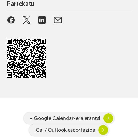
Partekatu
+ Google Calendar-era erantsi
iCal / Outlook esportazioa