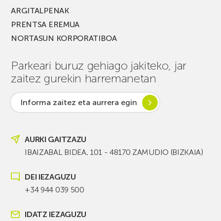
ARGITALPENAK
PRENTSA EREMUA
NORTASUN KORPORATIBOA
Parkeari buruz gehiago jakiteko, jar
zaitez gurekin harremanetan
Informa zaitez eta aurrera egin
AURKI GAITZAZU
IBAIZABAL BIDEA, 101 - 48170 ZAMUDIO (BIZKAIA)
DEI IEZAGUZU
+34 944 039 500
IDATZ IEZAGUZU