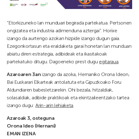
“Etorkizuneko lan munduari begirada partekatua. Pertsonen
ongizatea eta industria adimenduna aztergai”. Horixe
izango da aurtengo azokan hizpide izango dugun gaia.
Ezegonkortasun eta eraldaketa garai honetan lan munduan
abiatu diren estrategia, adibideak eta ikasitakoak
partekatuko ditugu. Dagoeneko prest dugu
egitaraua
.
Azaroaren 3an
izango da azoka, Hernaniko Orona Ideon,
Bai Euskarari Elkarteak antolatuta eta Gipuzkoako Foru
Aldundiaren babesletzarekin. Ohi bezala, hitzaldiak,
solasaldiak, adibide praktikoak eta ekintzaileentzako tartea
izango dugu:
Arin-arin lehiaketa
.
Azaroak 3, osteguna
Orona Ideo (Hernani)
EMAN IZENA