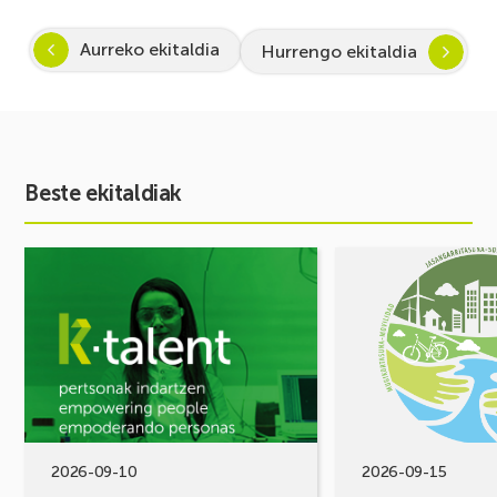
Aurreko ekitaldia
Hurrengo ekitaldia
Beste ekitaldiak
Ekitaldia
Ekitaldia
ikusi
ikusi
Inspira
MUGIKORTASUN
STEAM
FOROA
2026-
Partekatu
2027:
zure
Zientzia
erronkak,
eta
eraiki
teknologiarako
ditzagun
bokazioa
irtenbideak!
2026-09-10
2026-09-15
piztuz