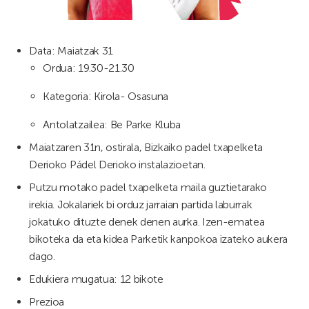
Data: Maiatzak 31
Ordua: 19.30-21.30
Kategoria: Kirola- Osasuna
Antolatzailea: Be Parke Kluba
Maiatzaren 31n, ostirala, Bizkaiko padel txapelketa
Derioko Pádel Derioko instalazioetan.
Putzu motako padel txapelketa maila guztietarako
irekia. Jokalariek bi orduz jarraian partida laburrak
jokatuko dituzte denek denen aurka. Izen-ematea
bikoteka da eta kidea Parketik kanpokoa izateko aukera
dago.
Edukiera mugatua: 12 bikote
Prezioa