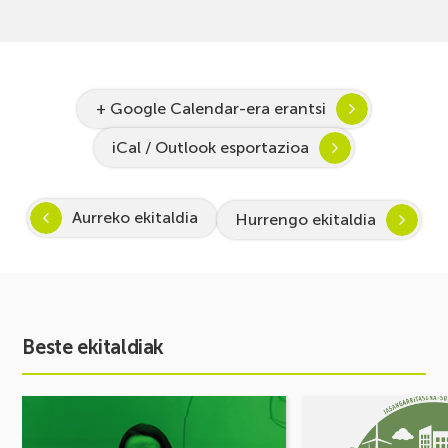
+ Google Calendar-era erantsi
iCal / Outlook esportazioa
Aurreko ekitaldia
Hurrengo ekitaldia
Beste ekitaldiak
Ekitaldia
Ekitaldia
ikusi
ikusi
Inspira
MUGIKORTASUN