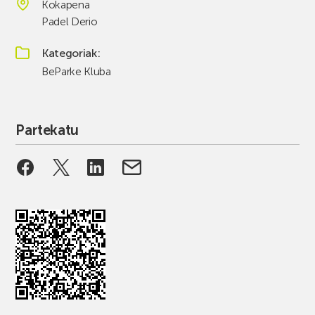
Kokapena
Padel Derio
Kategoriak
BeParke Kluba
Partekatu