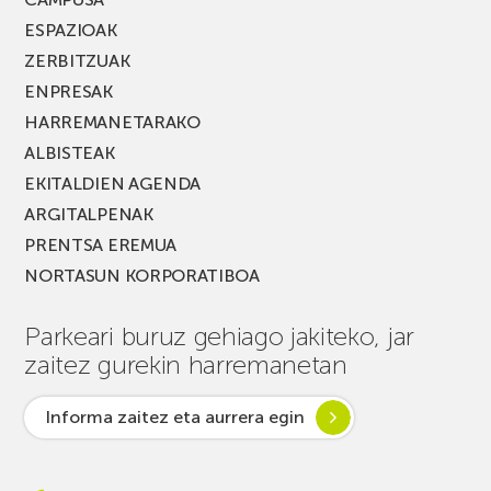
ESPAZIOAK
ZERBITZUAK
ENPRESAK
HARREMANETARAKO
ALBISTEAK
EKITALDIEN AGENDA
ARGITALPENAK
PRENTSA EREMUA
NORTASUN KORPORATIBOA
Parkeari buruz gehiago jakiteko, jar
zaitez gurekin harremanetan
Informa zaitez eta aurrera egin