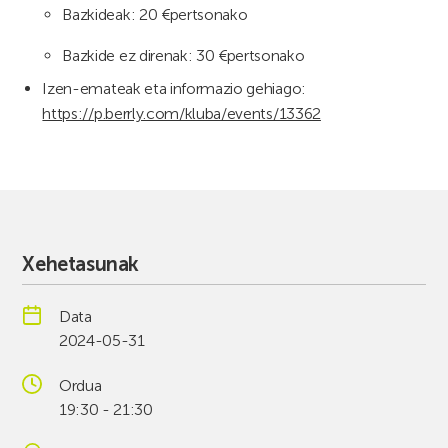
Bazkideak: 20 €pertsonako
Bazkide ez direnak: 30 €pertsonako
Izen-emateak eta informazio gehiago:
https://p.berrly.com/kluba/events/13362
Xehetasunak
Data
2024-05-31
Ordua
19:30 - 21:30