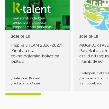
STEAM
FOROA
2026-
Partekatu
2027:
zure
Zientzia
erronkak,
eta
eraiki
teknologiarako
ditzagun
bokazioa
irtenbideak!
2026-09-10
2026-09-15
piztuz
Inspira STEAM 2026-2027:
MUGIKORTAS
Zientzia eta
Partekatu zure
teknologiarako bokazioa
eraiki ditzagun
piztuz
irtenbideak!
/ Kategoria:
BePark
/ Kategoria:
K·talent
/ Kokapena: Camp
/ Kokapena: Online
Zamudio/Derio