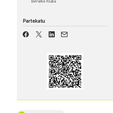
BeParke Kluba
Partekatu