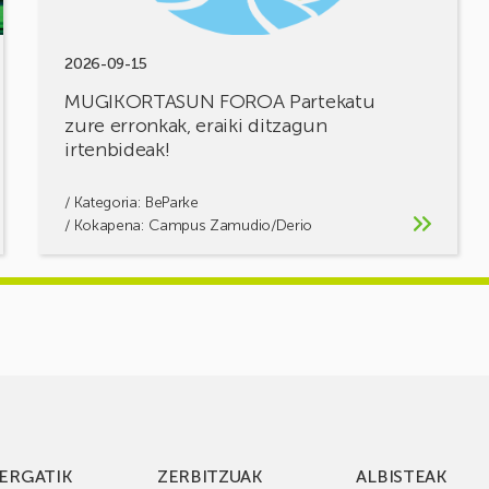
2026-09-15
MUGIKORTASUN FOROA Partekatu
zure erronkak, eraiki ditzagun
irtenbideak!
/ Kategoria:
BeParke
/ Kokapena: Campus Zamudio/Derio
ERGATIK
ZERBITZUAK
ALBISTEAK