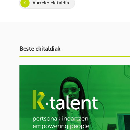
Aurreko ekitaldia
Beste ekitaldiak
Ekitaldia
ikusi
Inspira
STEAM
2026-
2027:
Zientzia
eta
teknologiarako
bokazioa
piztuz