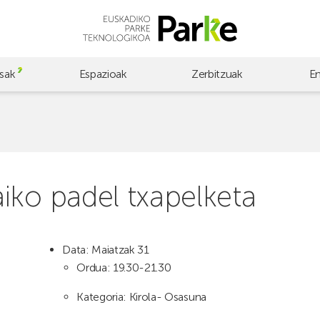
sak
Espazioak
Zerbitzuak
E
iko padel txapelketa
Data: Maiatzak 31
Ordua: 19.30-21.30
Kategoria: Kirola- Osasuna