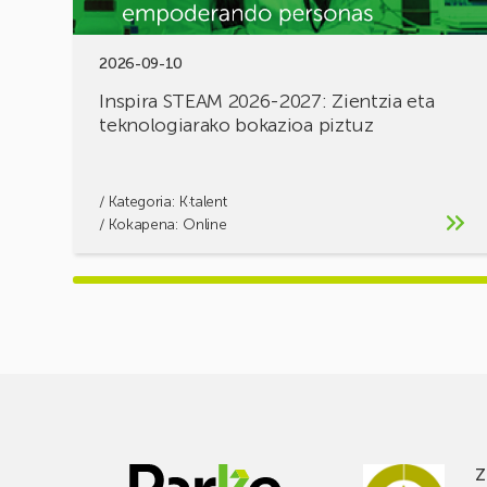
2026-09-10
Inspira STEAM 2026-2027: Zientzia eta
teknologiarako bokazioa piztuz
/ Kategoria:
K·talent
/ Kokapena: Online
Z