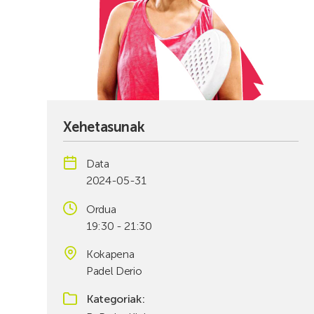
Xehetasunak
Data
2024-05-31
Ordua
19:30 - 21:30
Kokapena
Padel Derio
Kategoriak