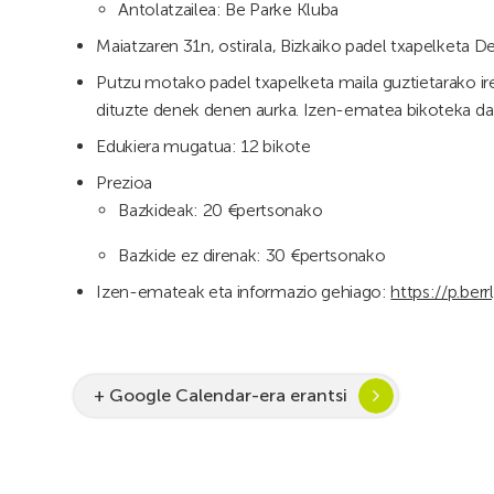
Antolatzailea: Be Parke Kluba
Maiatzaren 31n, ostirala, Bizkaiko padel txapelketa D
Putzu motako padel txapelketa maila guztietarako ireki
dituzte denek denen aurka. Izen-ematea bikoteka da 
Edukiera mugatua: 12 bikote
Prezioa
Bazkideak: 20 €pertsonako
Bazkide ez direnak: 30 €pertsonako
Izen-emateak eta informazio gehiago:
https://p.ber
+ Google Calendar-era erantsi