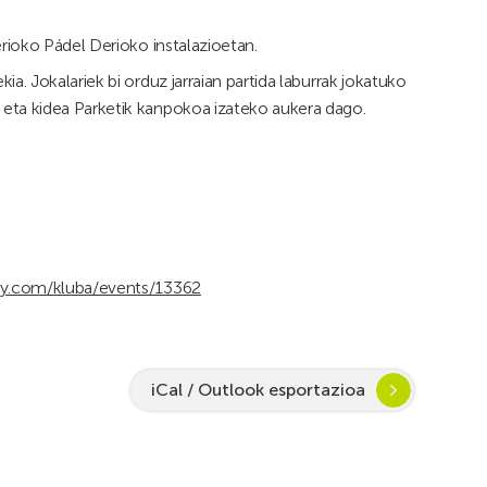
erioko Pádel Derioko instalazioetan.
a. Jokalariek bi orduz jarraian partida laburrak jokatuko
eta kidea Parketik kanpokoa izateko aukera dago.
rly.com/kluba/events/13362
iCal / Outlook esportazioa