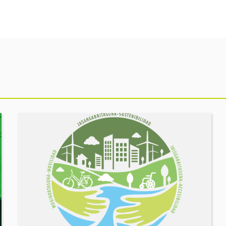
Ekitaldia
ikusi
MUGIKORTASUN
FOROA
Partekatu
zure
erronkak,
eraiki
ditzagun
irtenbideak!