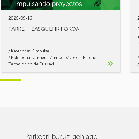
2026-09-16
PARKE – BASQUEFIK FOROA
/ Kategoria:
K·impulse
/ Kokapena: Campus Zamudio/Derio - Parque
Tecnológico de Euskadi
Parkeari buruz gehiago