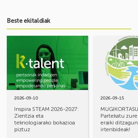
Beste ekitaldiak
Ekitaldia
Ekitaldia
ikusi
ikusi
Inspira
MUGIKORTASUN
STEAM
FOROA
2026-
Partekatu
2027:
zure
Zientzia
erronkak,
eta
eraiki
teknologiarako
ditzagun
bokazioa
irtenbideak!
2026-09-10
2026-09-15
piztuz
Inspira STEAM 2026-2027:
MUGIKORTAS
Zientzia eta
Partekatu zure
teknologiarako bokazioa
eraiki ditzagun
piztuz
irtenbideak!