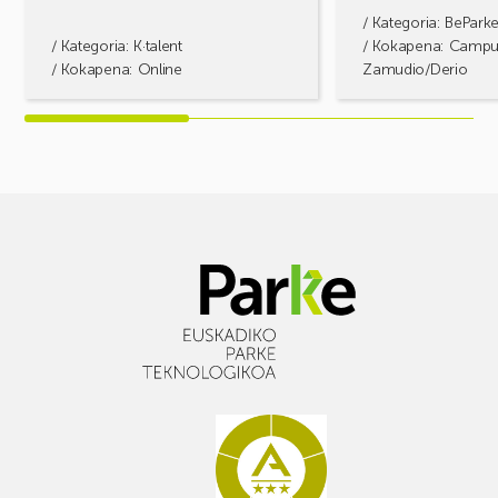
/ Kategoria:
BePark
/ Kategoria:
K·talent
/ Kokapena: Camp
/ Kokapena: Online
Zamudio/Derio