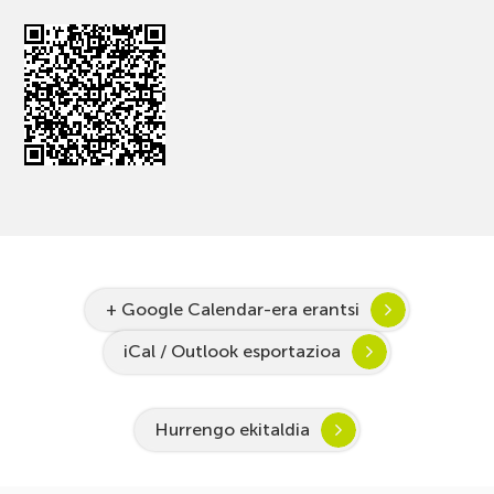
+ Google Calendar-era erantsi
iCal / Outlook esportazioa
Hurrengo ekitaldia