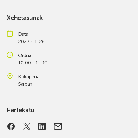
Xehetasunak
Data
2022-01-26
Ordua
10:00 - 11:30
Kokapena
Sarean
Partekatu