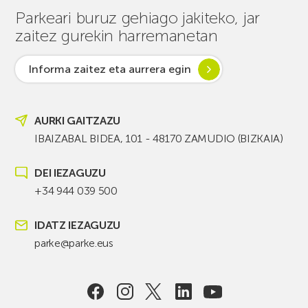
Parkeari buruz gehiago jakiteko, jar
zaitez gurekin harremanetan
Informa zaitez eta aurrera egin
AURKI GAITZAZU
IBAIZABAL BIDEA, 101 - 48170 ZAMUDIO (BIZKAIA)
DEI IEZAGUZU
+34 944 039 500
IDATZ IEZAGUZU
parke@parke.eus