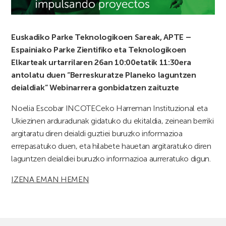
Euskadiko Parke Teknologikoen Sareak, APTE –
Espainiako Parke Zientifiko eta Teknologikoen
Elkarteak urtarrilaren 26an 10:00etatik 11:30era
antolatu duen “Berreskuratze Planeko laguntzen
deialdiak” Webinarrera gonbidatzen zaituzte
Noelia Escobar INCOTECeko Harreman Instituzional eta
Ukiezinen arduradunak gidatuko du ekitaldia, zeinean berriki
argitaratu diren deialdi guztiei buruzko informazioa
errepasatuko duen, eta hilabete hauetan argitaratuko diren
laguntzen deialdiei buruzko informazioa aurreratuko digun.
IZENA EMAN HEMEN