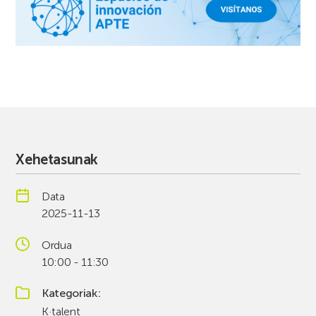
Xehetasunak
Data
2025-11-13
Ordua
10:00 - 11:30
Kategoriak
K·talent