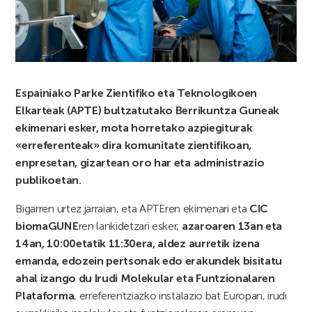
Espainiako Parke Zientifiko eta Teknologikoen
Elkarteak (APTE) bultzatutako Berrikuntza Guneak
ekimenari esker, mota horretako azpiegiturak
«erreferenteak» dira komunitate zientifikoan,
enpresetan, gizartean oro har eta administrazio
publikoetan.
Bigarren urtez jarraian, eta APTEren ekimenari eta
CIC
biomaGUNE
ren lankidetzari esker,
azaroaren 13an eta
14an, 10:00etatik 11:30era, aldez aurretik izena
emanda, edozein pertsonak edo erakundek bisitatu
ahal izango du Irudi Molekular eta Funtzionalaren
Plataforma
, erreferentziazko instalazio bat Europan, irudi