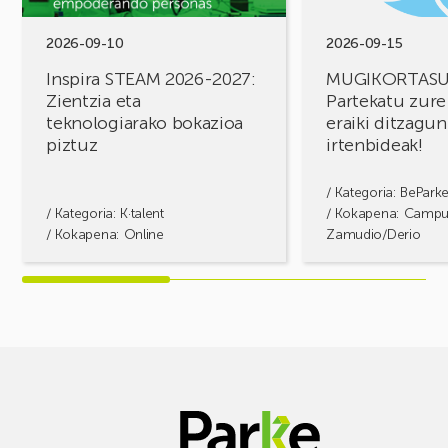
teknologiarako
ditzagun
bokazioa
irtenbideak!
2026-09-10
2026-09-15
piztuz
Inspira STEAM 2026-2027:
MUGIKORTAS
Zientzia eta
Partekatu zure
teknologiarako bokazioa
eraiki ditzagun
piztuz
irtenbideak!
/ Kategoria:
BePark
/ Kategoria:
K·talent
/ Kokapena: Camp
/ Kokapena: Online
Zamudio/Derio