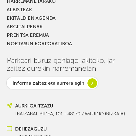
HARREMANETARAKO
ALBISTEAK
EKITALDIEN AGENDA
ARGITALPENAK
PRENTSA EREMUA
NORTASUN KORPORATIBOA
Parkeari buruz gehiago jakiteko, jar
zaitez gurekin harremanetan
Informa zaitez eta aurrera egin
AURKI GAITZAZU
IBAIZABAL BIDEA, 101 - 48170 ZAMUDIO (BIZKAIA)
DEI IEZAGUZU