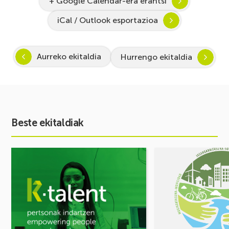
+ Google Calendar-era erantsi
iCal / Outlook esportazioa
Aurreko ekitaldia
Hurrengo ekitaldia
Beste ekitaldiak
Ekitaldia
Ekitaldia
ikusi
ikusi
Inspira
MUGIKORTASUN
STEAM
FOROA
2026-
Partekatu
2027:
zure
Zientzia
erronkak,
eta
eraiki