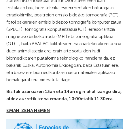
aurrekliniko molekular eta funtzionalaren eremuan.
Instalazio hau, bere teknika esperimentalen baturagatik –
erradiokimika, positroien emisio bidezko tomografia (PET),
fotoi bakarraren emisio bidezko tomografia konputerizatua
(SPECT), tomografia konputerizatua (CT), erresonantzia
magnetiko bidezko irudia (MRI) eta tomografia optikoa
(OT) –, baita AAALAC kalitatearen nazioarteko akreditazioa
duen animaliategia ere, orain arte sortu den irudi
biomedikoaren plataforma teknologiko handiena da, ez
bakarrik Euskal Autonomia Erkidegoan, baita Estatuan ere,
eta batez ere biomedikuntzan nanomaterialen aplikazio
berriak garatzera bideratuta dago.
Bisitak azaroaren 13an eta 14an egin ahal izango dira,
aldez aurretik izena emanda, 10:00etatik 11:30era.
EMAN IZENA HEMEN