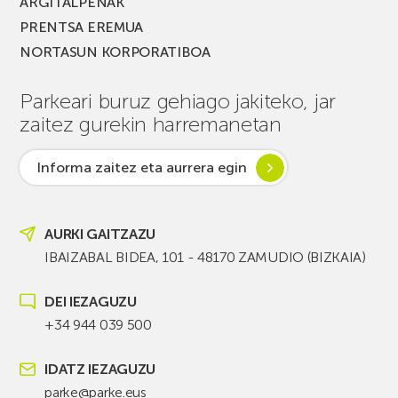
ARGITALPENAK
PRENTSA EREMUA
NORTASUN KORPORATIBOA
Parkeari buruz gehiago jakiteko, jar
zaitez gurekin harremanetan
Informa zaitez eta aurrera egin
AURKI GAITZAZU
IBAIZABAL BIDEA, 101 - 48170 ZAMUDIO (BIZKAIA)
DEI IEZAGUZU
+34 944 039 500
IDATZ IEZAGUZU
parke@parke.eus