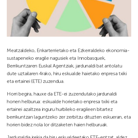
Meatzaldeko, Enkarterrietako eta Ezkerraldeko ekonomia-
sustapeneko eragile nagusiek eta Innobasquek,
Berrikuntzaren Euskal Agentziak, jardunaldi bat antolatu
dute uztailaren 4rako, hiru eskualde haietako enpresa txiki
eta ertainei (ETE) zuzendua.
Horri begira, hauxe da ETE-ei zuzendutako jardunaldi
honen helburua: eskualde horietako enpresa txiki eta
ertainei azaltzea inguru hurbileko eragileen bitartez
berrikuntzan laguntzeko zer zerbitzu dituzten eskueran, eta
horien bidez nola lor ditzaketen haien helburuak.
Jardunaldia irekia da hiru eskualdeetako ETE-entzat, aldez