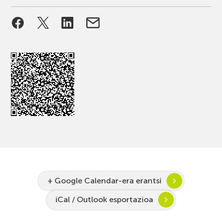
+ Google Calendar-era erantsi
iCal / Outlook esportazioa