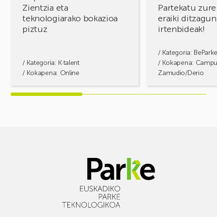
Zientzia eta
Partekatu zure
teknologiarako bokazioa
eraiki ditzagun
piztuz
irtenbideak!
/ Kategoria:
BePark
/ Kategoria:
K·talent
/ Kokapena: Camp
/ Kokapena: Online
Zamudio/Derio