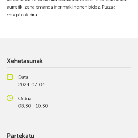
aurretik izena emanda
inprimaki honen bidez
. Plazak
mugatuak dira.
Xehetasunak
Data
2024-07-04
Ordua
08:30 - 10:30
Partekatu