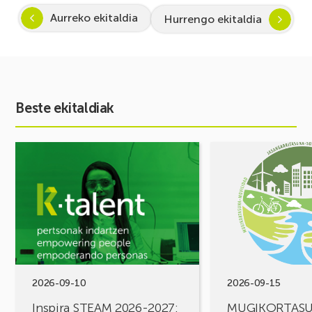
Aurreko ekitaldia
Hurrengo ekitaldia
Beste ekitaldiak
Ekitaldia
Ekitaldia
ikusi
ikusi
Inspira
MUGIKORTASUN
STEAM
FOROA
2026-
Partekatu
2027:
zure
Zientzia
erronkak,
eta
eraiki
teknologiarako
ditzagun
bokazioa
irtenbideak!
2026-09-10
2026-09-15
piztuz
Inspira STEAM 2026-2027:
MUGIKORTAS