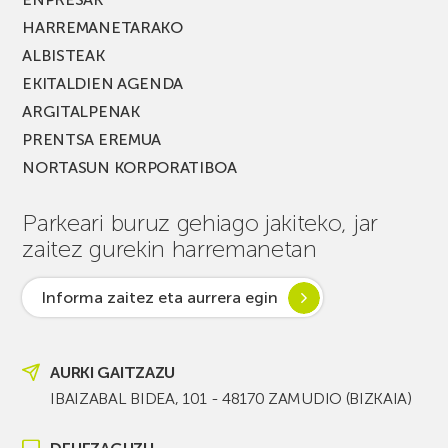
HARREMANETARAKO
ALBISTEAK
EKITALDIEN AGENDA
ARGITALPENAK
PRENTSA EREMUA
NORTASUN KORPORATIBOA
Parkeari buruz gehiago jakiteko, jar
zaitez gurekin harremanetan
Informa zaitez eta aurrera egin
AURKI GAITZAZU
IBAIZABAL BIDEA, 101 - 48170 ZAMUDIO (BIZKAIA)