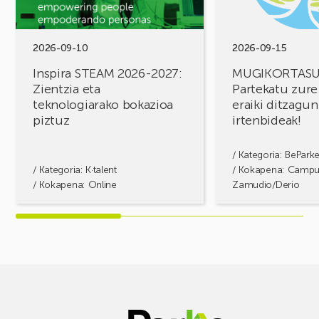
Zientzia
erronkak,
eta
eraiki
teknologiarako
ditzagun
bokazioa
irtenbideak!
2026-09-10
2026-09-15
piztuz
Inspira STEAM 2026-2027:
MUGIKORTAS
Zientzia eta
Partekatu zure
teknologiarako bokazioa
eraiki ditzagun
piztuz
irtenbideak!
/ Kategoria:
BePark
/ Kategoria:
K·talent
/ Kokapena: Camp
/ Kokapena: Online
Zamudio/Derio