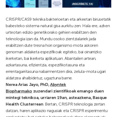
CRISPR/CAS9 teknika bakterioetan eta arkeetan birusetatik
babesteko sistema natural gisa aurkitu zen. Hala ere, azken
urteotan edizio genetikorako gehien erabiltzen den
teknologia izan da. Mundu osoko zientzialariek jada
erabiltzen dute tresna hori organismo mota askoren
genoman aldaketa espezifikoak egiteko, bai oinarrizko
ikerketan, bai ikerketa aplikatuan. Abantailen artean,
azkartasuna, efizientzia, espezifikotasuna eta
errentagarritasuna nabarmentzen dira, zelula-mota ugari
aldatzea ahalbidetuz, ugaztuna barne.
Nerea Arias Jayo, PhD,
Abyntek
Biopharmako
zuzendari zientifikoak emango duen
mintegi teknikoa, urriaren 19an, asteazkena, Basque
Health Clusterrean
. Bertan, CRISPR teknologia zertan
datzan, haren aplikazio nagusiak eta CRISPR esperimentu