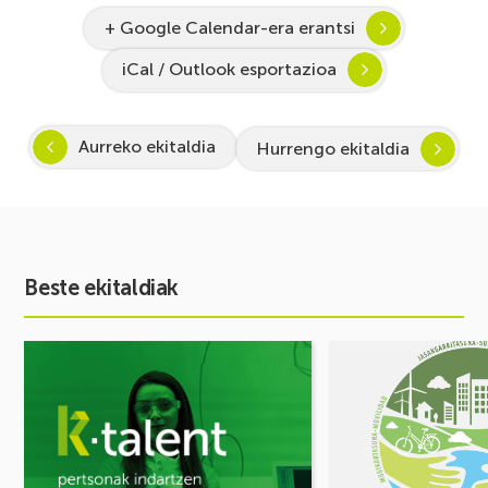
+ Google Calendar-era erantsi
iCal / Outlook esportazioa
Aurreko ekitaldia
Hurrengo ekitaldia
Beste ekitaldiak
Ekitaldia
Ekitaldia
ikusi
ikusi
Inspira
MUGIKORTASUN
STEAM
FOROA
2026-
Partekatu
2027:
zure