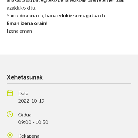
arrakastatsu bat egiteko beharrezkoak diren elementuak
azalduko ditu.
Saioa
doakoa
da, baina
edukiera mugatua
da.
Eman izena orain!
Izena eman
Xehetasunak
Data
2022-10-19
Ordua
09:00 - 10:30
Kokapena