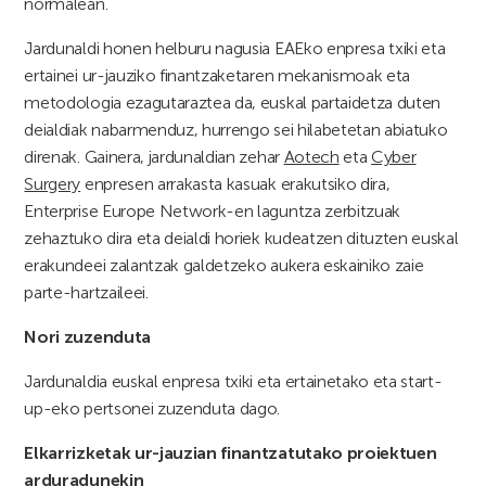
normalean.
Jardunaldi honen helburu nagusia EAEko enpresa txiki eta
ertainei ur-jauziko finantzaketaren mekanismoak eta
metodologia ezagutaraztea da, euskal partaidetza duten
deialdiak nabarmenduz, hurrengo sei hilabetetan abiatuko
direnak. Gainera, jardunaldian zehar
Aotech
eta
Cyber
Surgery
enpresen arrakasta kasuak erakutsiko dira,
Enterprise Europe Network-en laguntza zerbitzuak
zehaztuko dira eta deialdi horiek kudeatzen dituzten euskal
erakundeei zalantzak galdetzeko aukera eskainiko zaie
parte-hartzaileei.
Nori zuzenduta
Jardunaldia euskal enpresa txiki eta ertainetako eta start-
up-eko pertsonei zuzenduta dago.
Elkarrizketak ur-jauzian finantzatutako proiektuen
arduradunekin