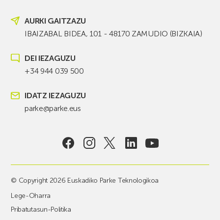
AURKI GAITZAZU
IBAIZABAL BIDEA, 101 - 48170 ZAMUDIO (BIZKAIA)
DEI IEZAGUZU
+34 944 039 500
IDATZ IEZAGUZU
parke@parke.eus
© Copyright 2026 Euskadiko Parke Teknologikoa
Lege-Oharra
Pribatutasun-Politika