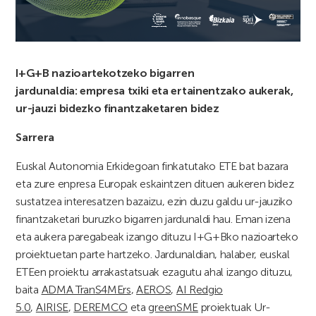
I+G+B nazioartekotzeko bigarren
jardunaldia:
empresa txiki eta ertainentzako aukerak,
ur-jauzi bidezko finantzaketaren bidez
Sarrera
Euskal Autonomia Erkidegoan finkatutako ETE bat bazara
eta zure enpresa Europak eskaintzen dituen aukeren bidez
sustatzea interesatzen bazaizu, ezin duzu galdu ur-jauziko
finantzaketari buruzko bigarren jardunaldi hau. Eman izena
eta aukera paregabeak izango dituzu I+G+Bko nazioarteko
proiektuetan parte hartzeko. Jardunaldian, halaber, euskal
ETEen proiektu arrakastatsuak ezagutu ahal izango dituzu,
baita
ADMA TranS4MErs
,
AEROS
,
AI Redgio
5.0
,
AIRISE
,
DEREMCO
eta
greenSME
proiektuak Ur-