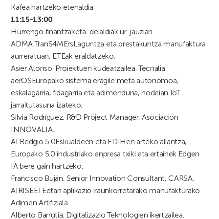
Kafea hartzeko etenaldia
11:15-13:00
Hurrengo finantzaketa-deialdiak ur-jauzian
ADMA TranS4MErs
Laguntza eta prestakuntza manufaktura
aurreratuan, ETEak eraldatzeko.
Asier Alonso. Proiektuen kudeatzailea. Tecnalia
aerOS
Europako sistema eragile meta autonomoa,
eskalagarria, fidagarria eta adimenduna, hodeian IoT
jarraitutasuna izateko.
Silvia Rodríguez, R&D Project Manager, Asociación
INNOVALIA.
AI Redgio 5.0
Eskualdeen eta EDIHen arteko aliantza,
Europako 5.0 industriako enpresa txiki eta ertainek Edgen
IA bere gain hartzeko.
Francisco Buján, Senior Innovation Consultant, CARSA.
AIRISE
ETEetan aplikazio iraunkorretarako manufakturako
Adimen Artifiziala.
Alberto Barrutia. Digitalizazio Teknologien ikertzailea.