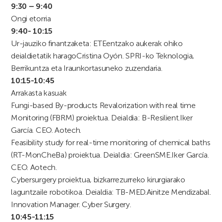
9:30 – 9:40
Ongi etorria
9:40- 10:15
Ur-jauziko finantzaketa: ETEentzako aukerak ohiko
deialdietatik harago
Cristina Oyón. SPRI-ko Teknologia,
Berrikuntza eta Iraunkortasuneko zuzendaria.
10:15-10:45
Arrakasta kasuak
Fungi-based By-products Revalorization with real time
Monitoring (FBRM) proiektua. Deialdia: B-Resilient.
Iker
García. CEO. Aotech.
Feasibility study for real-time monitoring of chemical baths
(RT-MonCheBa) proiektua. Deialdia: GreenSME.
Iker García.
CEO. Aotech.
Cybersurgery proiektua, bizkarrezurreko kirurgiarako
laguntzaile robotikoa. Deialdia: TB-MED.
Ainitze Mendizabal.
Innovation Manager. Cyber Surgery.
10:45-11:15