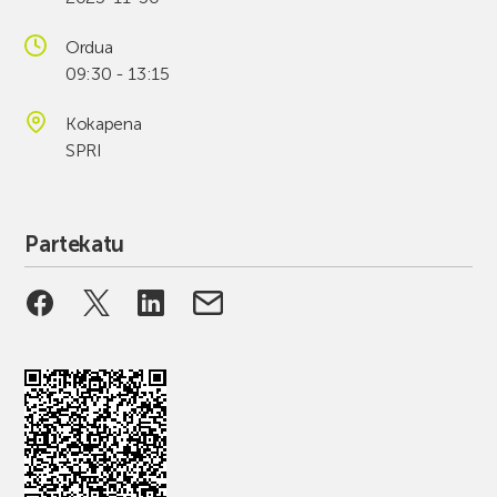
Ordua
09:30 - 13:15
Kokapena
SPRI
Partekatu