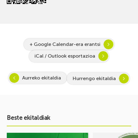
+ Google Calendar-era erantsi
iCal / Outlook esportazioa
Aurreko ekitaldia
Hurrengo ekitaldia
Beste ekitaldiak
Ekitaldia
Ekitaldia