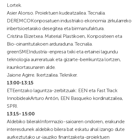
Lortek.
Asier Alonso. Proiektuen kudeatzailea. Tecnalia.
DEREMCO
Konposatuen industriako ekonomia zirkularreko
inbertsioetarako desegitea eta birmanufaktura.
Cristina Elizetxea. Material Plastikoen, Konpositeen eta
Bio-oinarritutakoen arduraduna. Tecnalia.
greenSME
Industria-enpresa txiki eta ertainei lagundu
teknologia aurreratuak eta gizarte-berrikuntza lortzen,
iraunkortasunaren alde.
Jaione Agirre. Ikertzailea. Tekniker.
13:00-13:15
ETEentzako laguntza-zerbitzuak: EEN eta Fast Track
Innobideak
Arturo Antón, EEN Basqueko kordinatzailea,
SPRI.
13:15- 15:00
Aldebiko bilerak
Informazio-saioaren ondoren, erakunde
interesdunek aldebiko bilera bat eskatu ahal izango dute
aurkeztutako ur-jauziko finantzaketa-proiektuen