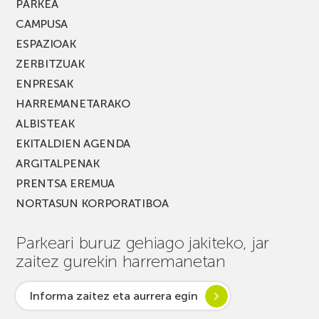
PARKEA
CAMPUSA
ESPAZIOAK
ZERBITZUAK
ENPRESAK
HARREMANETARAKO
ALBISTEAK
EKITALDIEN AGENDA
ARGITALPENAK
PRENTSA EREMUA
NORTASUN KORPORATIBOA
Parkeari buruz gehiago jakiteko, jar
zaitez gurekin harremanetan
Informa zaitez eta aurrera egin