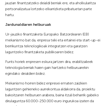
jauzian finantzatzeko deialdi berriak ere, eta aholkularitza
pertsonalizatua lortzeko elkarrizketa pribatuetan parte
hartu.
Jardunaldiaren helburuak
Ur-jauziko finantzaketa Europako Batzordearen (EB)
mekanismo bat da, enpresa txiki eta ertainei eta start-up-ei
berrikuntza teknologikoak integratzen eta garatzen
laguntzeko finantzaketa publikoaren bidez.
Funts horiek enpresen eskura jartzen dira, erabiltzaileek
teknologia berriak haien gain hartzeko helburuarekin
egindako deialdien bidez.
Mekanismo horren bidez enpresei ematen zaizkien
laguntzen gehieneko aurrekontua aldakorra da, proiektu
bakoitzaren helburuen arabera, baina itzuli beharrik gabeko
dirulaguntza 60.000-250.000 euro ingurukoa izaten da