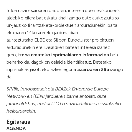
Informazio-saioaren ondoren, interesa duen erakundeek
aldebiko bilera bat eskatu ahal izango dute aurkeztutako
ur-jauziko finantzaketa-proiektuen arduradunekin, baita
ekainaren 14ko aurreko jardunaldian
aurkeztutako
ELBE
eta
Silicon Eurocluster
proiektuen
arduradunekin ere. Deialdiren batean interesa izanez
gero,
izena emateko inprimakiaren informazioa
bete
beharko da, dagokion deialdia identifikatuz. Betetako
inprimakiak jasotzeko azken eguna
azaroaren 28a
izango
da.
SPRIk, Innobasquek eta BEAZek Enterprise Europe
Network-en (EEN) jardueren barne antolatu dute
jardunaldi hau, euskal I+G+b nazioartekotzea sustatzeko
helburuarekin.
Egitaraua
AGENDA