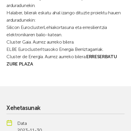
arduradunekin.
Halaber, bilerak eskatu ahal izango dituzte proiektu hauen
arduradunekin:
Silicon Eurocluster
Lehiakortasuna eta erresilientzia
elektronikaren balio-katean.
Cluster Gaia. Aurrez aurreko bilera.
ELBE Eurocluster
Itsasoko Energia Berriztagarriak.
Cluster de Energía. Aurrez aurreko bilera.
ERRESERBATU
ZURE PLAZA
Xehetasunak
Data
2023-11-30