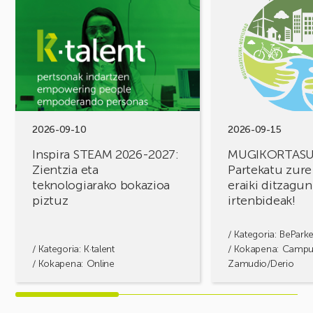
ikusi
ikusi
Inspira
MUGIKORTASUN
STEAM
FOROA
2026-
Partekatu
2027:
zure
Zientzia
erronkak,
eta
eraiki
teknologiarako
ditzagun
bokazioa
irtenbideak!
2026-09-10
2026-09-15
piztuz
Inspira STEAM 2026-2027:
MUGIKORTAS
Zientzia eta
Partekatu zure
teknologiarako bokazioa
eraiki ditzagun
piztuz
irtenbideak!
/ Kategoria:
BePark
/ Kategoria:
K·talent
/ Kokapena: Camp
/ Kokapena: Online
Zamudio/Derio