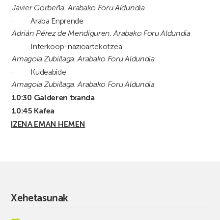
Javier Gorbeña. Arabako Foru Aldundia
· Araba Enprende
Adrián Pérez de Mendiguren. Arabako Foru Aldundia
· Interkoop-nazioartekotzea
Amagoia Zubillaga. Arabako Foru Aldundia
· Kudeabide
Amagoia Zubillaga. Arabako Foru Aldundia
10:30
Galderen txanda
10:45 Kafea
IZENA EMAN HEMEN
Xehetasunak