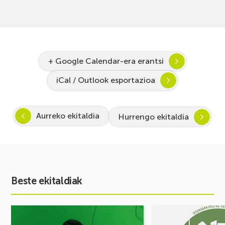
+ Google Calendar-era erantsi
iCal / Outlook esportazioa
Aurreko ekitaldia
Hurrengo ekitaldia
Beste ekitaldiak
Ekitaldia
Ekitaldia
ikusi
ikusi