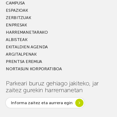
CAMPUSA
ESPAZIOAK
ZERBITZUAK
ENPRESAK
HARREMANETARAKO
ALBISTEAK
EKITALDIEN AGENDA
ARGITALPENAK
PRENTSA EREMUA
NORTASUN KORPORATIBOA
Parkeari buruz gehiago jakiteko, jar
zaitez gurekin harremanetan
Informa zaitez eta aurrera egin