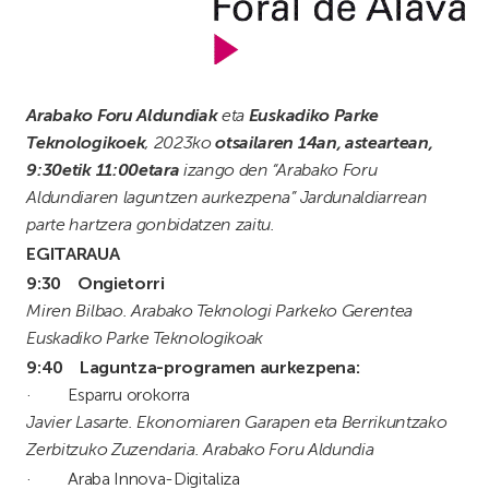
Arabako Foru Aldundiak
eta
Euskadiko Parke
Teknologikoek
, 2023ko
otsailaren 14an, asteartean,
9:30etik 11:00etara
izango den “Arabako Foru
Aldundiaren laguntzen aurkezpena” Jardunaldiarrean
parte hartzera gonbidatzen zaitu.
EGITARAUA
9:30
Ongietorri
Miren Bilbao. Arabako Teknologi Parkeko Gerentea
Euskadiko Parke Teknologikoak
9:40 Laguntza-programen aurkezpena
:
· Esparru orokorra
Javier Lasarte. Ekonomiaren Garapen eta Berrikuntzako
Zerbitzuko Zuzendaria. Arabako Foru Aldundia
· Araba Innova-Digitaliza