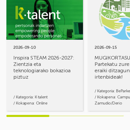
Inspira
MUGIKORTASUN
STEAM
FOROA
2026-
Partekatu
2027:
zure
Zientzia
erronkak,
eta
eraiki
teknologiarako
ditzagun
bokazioa
irtenbideak!
2026-09-10
2026-09-15
piztuz
Inspira STEAM 2026-2027:
MUGIKORTAS
Zientzia eta
Partekatu zure
teknologiarako bokazioa
eraiki ditzagun
piztuz
irtenbideak!
/ Kategoria:
BePark
/ Kategoria:
K·talent
/ Kokapena: Camp
/ Kokapena: Online
Zamudio/Derio