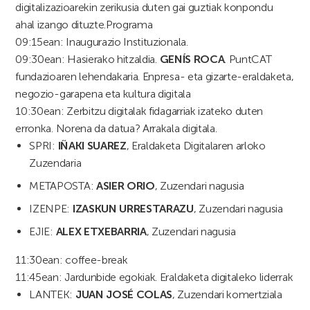
digitalizazioarekin zerikusia duten gai guztiak konpondu
ahal izango dituzte.Programa
09:15ean: Inaugurazio Instituzionala.
09:30ean: Hasierako hitzaldia.
GENÍS ROCA
. PuntCAT
fundazioaren lehendakaria. Enpresa- eta gizarte-eraldaketa,
negozio-garapena eta kultura digitala
10:30ean: Zerbitzu digitalak fidagarriak izateko duten
erronka. Norena da datua? Arrakala digitala.
SPRI:
IÑAKI SUAREZ
, Eraldaketa Digitalaren arloko
Zuzendaria
METAPOSTA:
ASIER ORIO
, Zuzendari nagusia
IZENPE:
IZASKUN URRESTARAZU
, Zuzendari nagusia
EJIE:
ALEX ETXEBARRIA
, Zuzendari nagusia
11:30ean: coffee-break
11:45ean: Jardunbide egokiak. Eraldaketa digitaleko liderrak
LANTEK:
JUAN JOSÉ COLAS
, Zuzendari komertziala