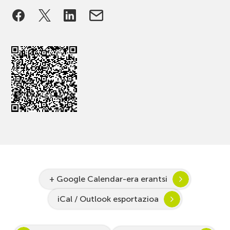
+ Google Calendar-era erantsi
iCal / Outlook esportazioa