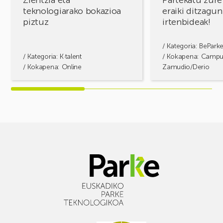
teknologiarako bokazioa
eraiki ditzagun
piztuz
irtenbideak!
/ Kategoria:
BePark
/ Kategoria:
K·talent
/ Kokapena: Camp
/ Kokapena: Online
Zamudio/Derio