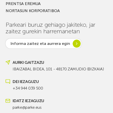
PRENTSA EREMUA
NORTASUN KORPORATIBOA
Parkeari buruz gehiago jakiteko, jar
zaitez gurekin harremanetan
Informa zaitez eta aurrera egin
AURKI GAITZAZU
IBAIZABAL BIDEA, 101 - 48170 ZAMUDIO (BIZKAIA)
DEI IEZAGUZU
+34 944 039 500
IDATZ IEZAGUZU
parke@parke.eus