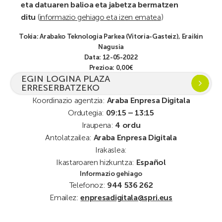
eta datuaren balioa eta jabetza bermatzen
ditu
(
informazio gehiago eta izen ematea
)
Tokia:
Arabako Teknologia Parkea (Vitoria-Gasteiz), Eraikin
Nagusia
Data: 12-05-2022
Prezioa: 0,00€
EGIN LOGINA PLAZA
ERRESERBATZEKO
Koordinazio agentzia:
Araba Enpresa Digitala
Ordutegia:
09:15 – 13:15
Iraupena:
4 ordu
Antolatzailea:
Araba Enpresa Digitala
Irakaslea:
Ikastaroaren hizkuntza:
Español
Informazio gehiago
Telefonoz:
944 536 262
Emailez:
enpresadigitala@spri.eus