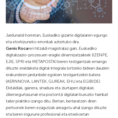
Jardunaldi horretan, Euskadiko gizarte digitalaren egungo
eta etorkizuneko erronkak aztertuko dira.
Genís Roca
ren hitzaldi magistralaz gain, Euskadiko
digitalizazio-prozesuen eragile dinamizatzaileek (IZENPE,
EJIE, SPRI eta METAPOSTA) beren testigantzak emango
dituzte eraldaketa digital integrala lortzeko bidean dauden
erakundeen jardunbide egokien testigantzekin batera
(AERNNOVA, LANTEK, GUREAK, EHU eta EGIBIDE).
Ekitaldiak, gainera, sinadura eta ziurtapen digitalari,
zibersegurtasunari eta postontzi digitalari buruzko hainbat
tailer praktiko izango ditu. Bertan, bertaratzen diren
pertsonek beren ezagutzak areagotu ahal izango dituzte
eta beren ingurune profesional eta etxekoetan