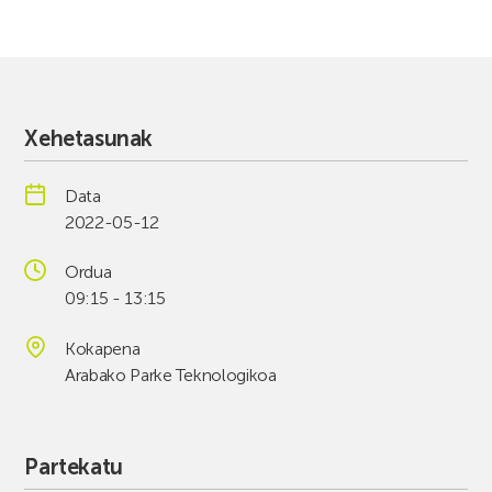
Xehetasunak
Data
2022-05-12
Ordua
09:15 - 13:15
Kokapena
Arabako Parke Teknologikoa
Partekatu