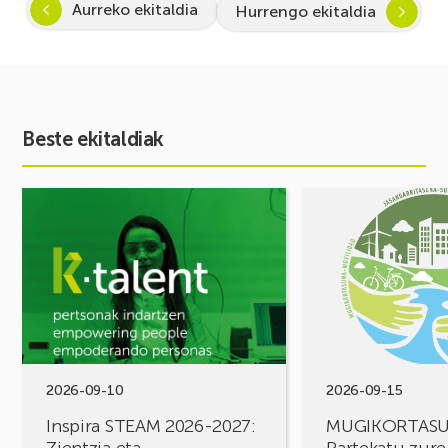
Aurreko ekitaldia
Hurrengo ekitaldia
Beste ekitaldiak
Ekitaldia
Ekitaldia
ikusi
ikusi
Inspira
MUGIKORTASUN
STEAM
FOROA
2026-
Partekatu
2027:
zure
Zientzia
erronkak,
eta
eraiki
teknologiarako
ditzagun
bokazioa
irtenbideak!
2026-09-10
2026-09-15
piztuz
Inspira STEAM 2026-2027:
MUGIKORTAS
Zientzia eta
Partekatu zure