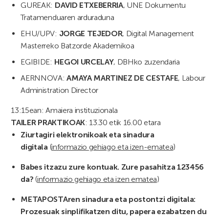
GUREAK:
DAVID ETXEBERRIA
, UNE Dokumentu
Tratamenduaren arduraduna
EHU/UPV:
JORGE TEJEDOR
, Digital Management
Masterreko Batzorde Akademikoa
EGIBIDE:
HEGOI URCELAY
, DBHko zuzendaria
AERNNOVA:
AMAYA MARTINEZ DE CESTAFE
, Labour
Administration Director
13:15ean: Amaiera instituzionala
TAILER PRAKTIKOAK
: 13.30 etik 16.00 etara
Ziurtagiri elektronikoak eta sinadura
digitala
(
informazio gehiago eta izen-ematea
)
Babes itzazu zure kontuak. Zure pasahitza 123456
da?
(
informazio gehiago eta izen ematea
)
METAPOSTAren sinadura eta postontzi digitala:
Prozesuak sinplifikatzen ditu, papera ezabatzen du