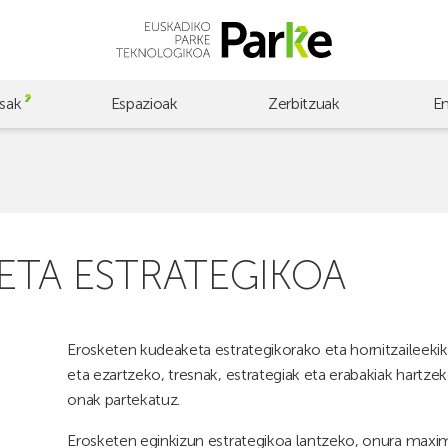
sak
Espazioak
Zerbitzuak
E
ETA ESTRATEGIKOA
Erosketen kudeaketa estrategikorako eta hornitzaileek
eta ezartzeko, tresnak, estrategiak eta erabakiak hartze
onak partekatuz.
Erosketen eginkizun estrategikoa lantzeko, onura maxim