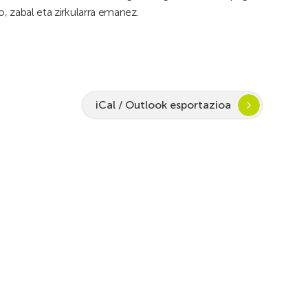
o, zabal eta zirkularra emanez.
iCal / Outlook esportazioa