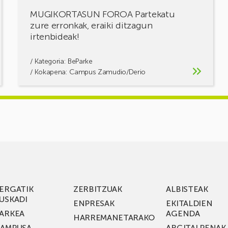
MUGIKORTASUN FOROA Partekatu
zure erronkak, eraiki ditzagun
irtenbideak!
/ Kategoria:
BeParke
/ Kokapena: Campus Zamudio/Derio
ERGATIK
ZERBITZUAK
ALBISTEAK
USKADI
ENPRESAK
EKITALDIEN
ARKEA
AGENDA
HARREMANETARAKO
AMPUSA
ARGITALPENAK