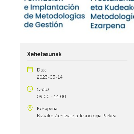
Xehetasunak
Data
2023-03-14
Ordua
09:00 - 14:00
Kokapena
Bizkaiko Zientzia eta Teknologia Parkea