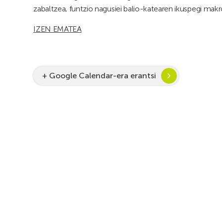
zabaltzea, funtzio nagusiei balio-katearen ikuspegi makr
IZEN EMATEA
+ Google Calendar-era erantsi