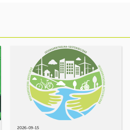
Ekitaldia
ikusi
MUGIKORTASUN
FOROA
Partekatu
zure
erronkak,
eraiki
ditzagun
irtenbideak!
2026-09-15