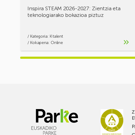
Inspira STEAM 2026-2027: Zientzia eta
teknologiarako bokazioa piztuz
/ Kategoria:
K·talent
/ Kokapena: Online
Z
E
P
C