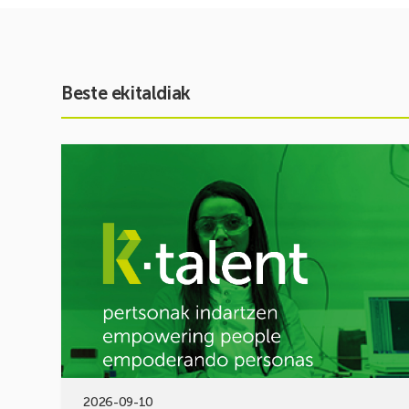
Beste ekitaldiak
Ekitaldia
ikusi
Inspira
STEAM
2026-
2027:
Zientzia
eta
teknologiarako
bokazioa
piztuz
2026-09-10