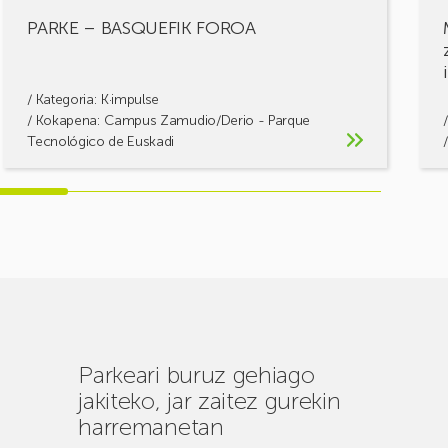
PARKE – BASQUEFIK FOROA
/ Kategoria:
K·impulse
/ Kokapena: Campus Zamudio/Derio - Parque
Tecnológico de Euskadi
Parkeari buruz gehiago
jakiteko, jar zaitez gurekin
harremanetan