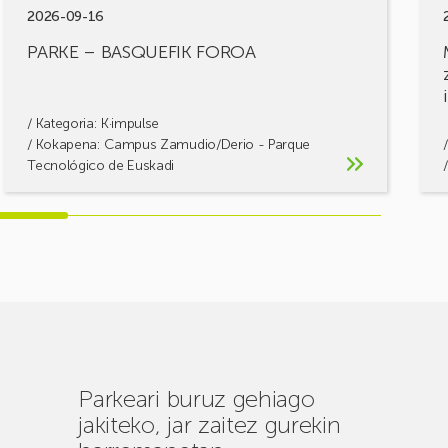
2026-09-16
PARKE – BASQUEFIK FOROA
/ Kategoria:
K·impulse
/ Kokapena: Campus Zamudio/Derio - Parque
Tecnológico de Euskadi
Parkeari buruz gehiago
jakiteko, jar zaitez gurekin