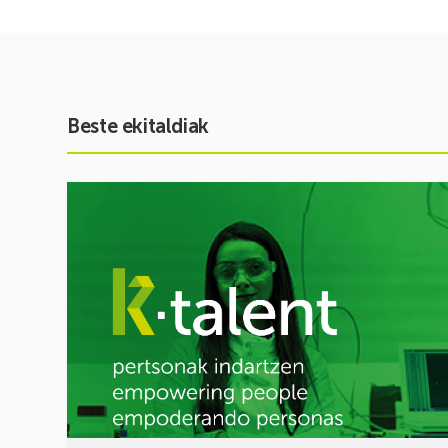
Beste ekitaldiak
Ekitaldia
ikusi
Inspira
STEAM
2026-
2027:
Zientzia
eta
teknologiarako
bokazioa
piztuz