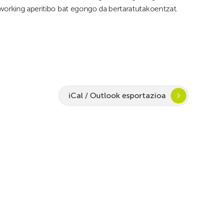
working aperitibo bat egongo da bertaratutakoentzat.
iCal / Outlook esportazioa