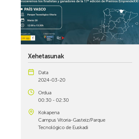
Xehetasunak
Data
2024-03-20
Ordua
00:30 - 02:30
Kokapena
Campus Vitoria-Gasteiz/Parque
Tecnológico de Euskadi