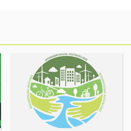
Ekitaldia
ikusi
MUGIKORTASUN
FOROA
Partekatu
zure
erronkak,
eraiki
ditzagun
irtenbideak!