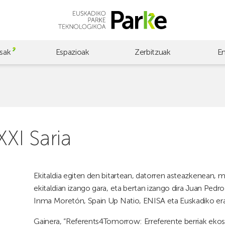
sak
Espazioak
Zerbitzuak
E
XI Saria
Ekitaldia egiten den bitartean, datorren asteazkenean
ekitaldian izango gara, eta bertan izango dira Juan Pedro
Inma Moretón, Spain Up Natio, ENISA eta Euskadiko e
Gainera, “Referents4Tomorrow: Erreferente berriak ekos