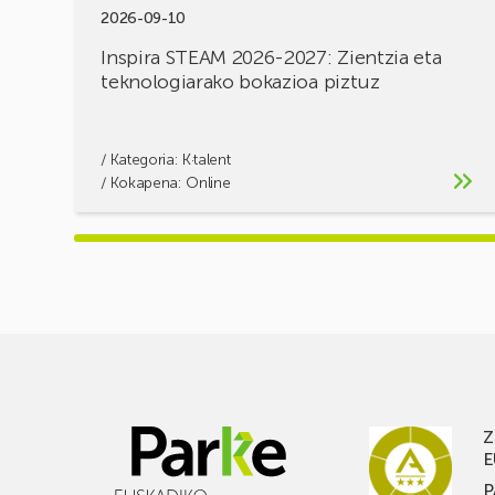
2026-09-10
Inspira STEAM 2026-2027: Zientzia eta
teknologiarako bokazioa piztuz
/ Kategoria:
K·talent
/ Kokapena: Online
Z
E
P