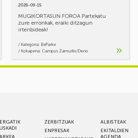
2026-09-15
MUGIKORTASUN FOROA Partekatu
zure erronkak, eraiki ditzagun
irtenbideak!
/ Kategoria:
BeParke
/ Kokapena: Campus Zamudio/Derio
ERGATIK
ZERBITZUAK
ALBISTEAK
USKADI
ENPRESAK
EKITALDIEN
ARKEA
AGENDA