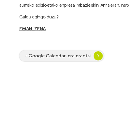
aurreko edizioetako enpresa irabazleekin. Amaieran, net
Galdu egingo duzu?
EMAN IZENA
+ Google Calendar-era erantsi