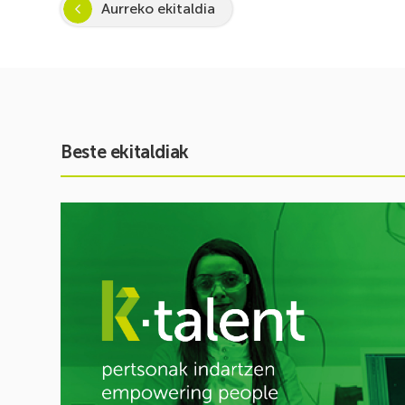
Aurreko ekitaldia
Beste ekitaldiak
Ekitaldia
ikusi
Inspira
STEAM
2026-
2027:
Zientzia
eta
teknologiarako
bokazioa
piztuz