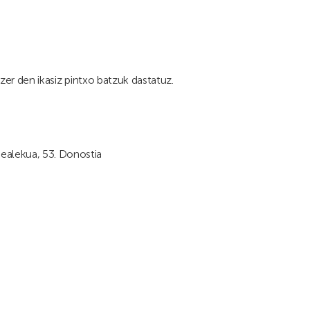
 zer den ikasiz pintxo batzuk dastatuz.
sealekua, 53. Donostia