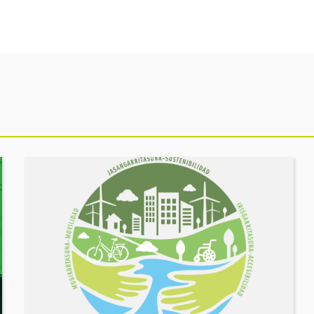
Ekitaldia
ikusi
MUGIKORTASUN
FOROA
Partekatu
zure
erronkak,
eraiki
ditzagun
irtenbideak!