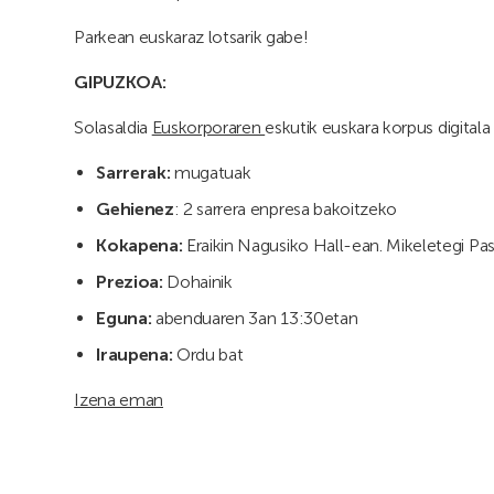
Parkean euskaraz lotsarik gabe!
GIPUZKOA:
Solasaldia
Euskorporaren
eskutik euskara korpus digitala
Sarrerak:
mugatuak
Gehienez
: 2 sarrera enpresa bakoitzeko
Kokapena:
Eraikin Nagusiko Hall-ean. Mikeletegi Pa
Prezioa:
Dohainik
Eguna:
abenduaren 3an 13:30etan
Iraupena:
Ordu bat
Izena eman