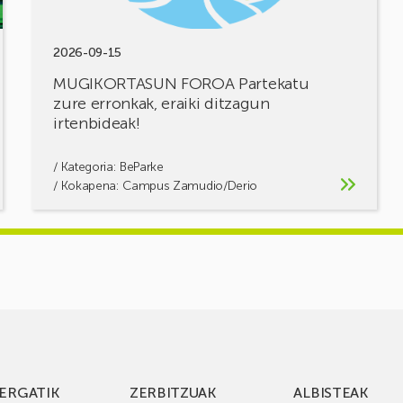
2026-09-15
MUGIKORTASUN FOROA Partekatu
zure erronkak, eraiki ditzagun
irtenbideak!
/ Kategoria:
BeParke
/ Kokapena: Campus Zamudio/Derio
ERGATIK
ZERBITZUAK
ALBISTEAK