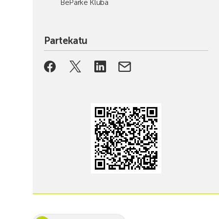
BeParke Kluba
Partekatu