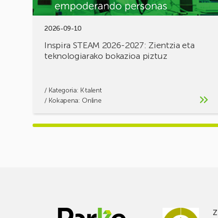
2026-09-10
Inspira STEAM 2026-2027: Zientzia eta
teknologiarako bokazioa piztuz
/ Kategoria:
K·talent
/ Kokapena: Online
Z