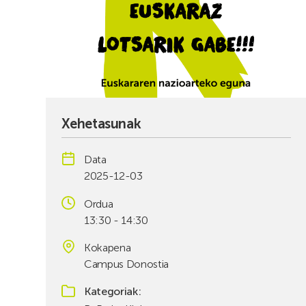
Xehetasunak
Data
2025-12-03
Ordua
13:30 - 14:30
Kokapena
Campus Donostia
Kategoriak