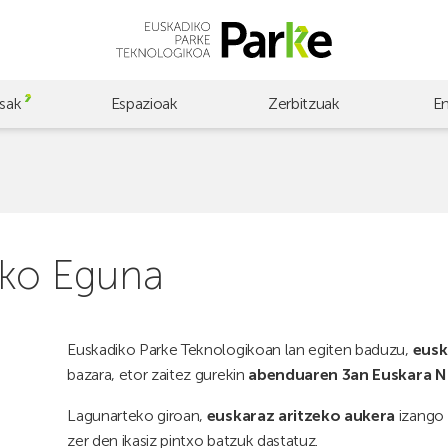
sak
Espazioak
Zerbitzuak
E
eko Eguna
Euskadiko Parke Teknologikoan lan egiten baduzu,
eusk
bazara, etor zaitez gurekin
abenduaren 3an Euskara N
Lagunarteko giroan,
euskaraz aritzeko aukera
izango
zer den ikasiz pintxo batzuk dastatuz.