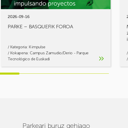
2026-09-16
PARKE – BASQUEFIK FOROA
/ Kategoria:
K·impulse
/ Kokapena: Campus Zamudio/Derio - Parque
Tecnológico de Euskadi
Parkeari buruz gehiago