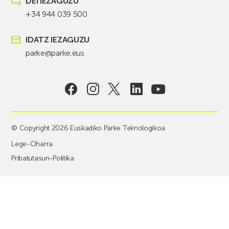
DEI IEZAGUZU
+34 944 039 500
IDATZ IEZAGUZU
parke@parke.eus
© Copyright 2026 Euskadiko Parke Teknologikoa
Lege-Oharra
Pribatutasun-Politika