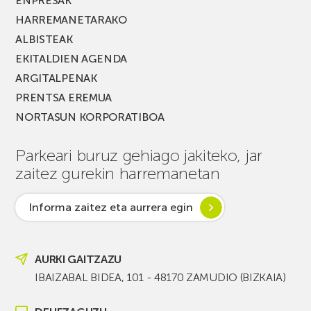
ENPRESAK
HARREMANETARAKO
ALBISTEAK
EKITALDIEN AGENDA
ARGITALPENAK
PRENTSA EREMUA
NORTASUN KORPORATIBOA
Parkeari buruz gehiago jakiteko, jar
zaitez gurekin harremanetan
Informa zaitez eta aurrera egin
AURKI GAITZAZU
IBAIZABAL BIDEA, 101 - 48170 ZAMUDIO (BIZKAIA)