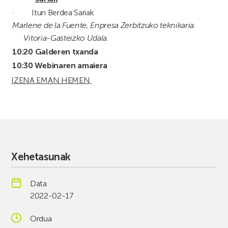
·
Itun Berdea Sariak
Marlene de la Fuente, Enpresa Zerbitzuko teknikaria.
Vitoria-Gasteizko Udala.
10:20
Galderen txanda
10:30 Webinaren amaiera
IZENA EMAN HEMEN
Xehetasunak
Data
2022-02-17
Ordua