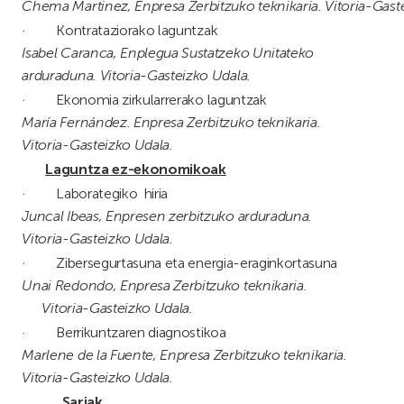
Chema Martinez, Enpresa Zerbitzuko teknikaria. Vitoria-Gast
·
Kontrataziorako laguntzak
Isabel Caranca, Enplegua Sustatzeko Unitateko
arduraduna. Vitoria-Gasteizko Udala.
·
Ekonomia zirkularrerako laguntzak
María Fernández. Enpresa Zerbitzuko teknikaria.
Vitoria-Gasteizko Udala.
Laguntza ez-ekonomikoak
·
Laborategiko hiria
Juncal Ibeas, Enpresen zerbitzuko arduraduna.
Vitoria-Gasteizko Udala.
·
Zibersegurtasuna eta energia-eraginkortasuna
Unai Redondo, Enpresa Zerbitzuko teknikaria.
Vitoria-Gasteizko Udala.
·
Berrikuntzaren diagnostikoa
Marlene de la Fuente, Enpresa Zerbitzuko teknikaria.
Vitoria-Gasteizko Udala.
Sariak