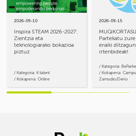
Zientzia
erronkak,
eta
eraiki
teknologiarako
ditzagun
bokazioa
irtenbideak!
2026-09-10
2026-09-15
piztuz
Inspira STEAM 2026-2027:
MUGIKORTAS
Zientzia eta
Partekatu zure
teknologiarako bokazioa
eraiki ditzagun
piztuz
irtenbideak!
/ Kategoria:
BePark
/ Kategoria:
K·talent
/ Kokapena: Camp
/ Kokapena: Online
Zamudio/Derio