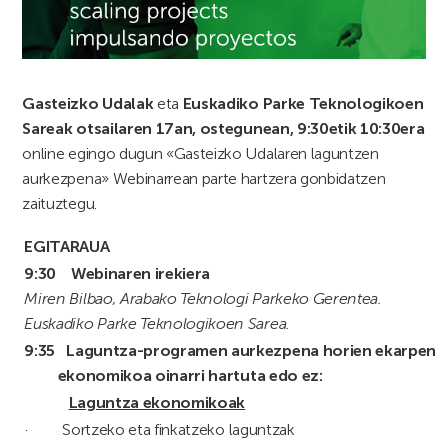
Gasteizko Udalak
eta
Euskadiko Parke Teknologikoen
Sareak
otsailaren 17an, ostegunean, 9:30etik 10:30era
online egingo dugun «Gasteizko Udalaren laguntzen
aurkezpena» Webinarrean parte hartzera gonbidatzen
zaituztegu.
EGITARAUA
9:30
Webinaren irekiera
Miren Bilbao, Arabako Teknologi Parkeko Gerentea.
Euskadiko Parke Teknologikoen Sarea.
9:35 Laguntza-programen aurkezpena horien ekarpen
ekonomikoa oinarri hartuta edo ez
:
Laguntza ekonomikoak
·
Sortzeko eta finkatzeko laguntzak