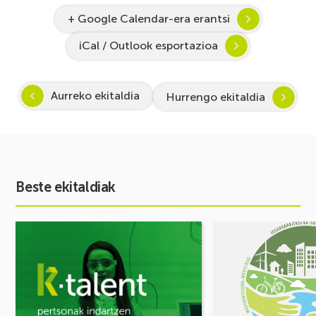
+ Google Calendar-era erantsi
iCal / Outlook esportazioa
Aurreko ekitaldia
Hurrengo ekitaldia
Beste ekitaldiak
Ekitaldia
Ekitaldia
ikusi
ikusi
Inspira
MUGIKORTASUN
STEAM
FOROA
2026-
Partekatu
2027:
zure