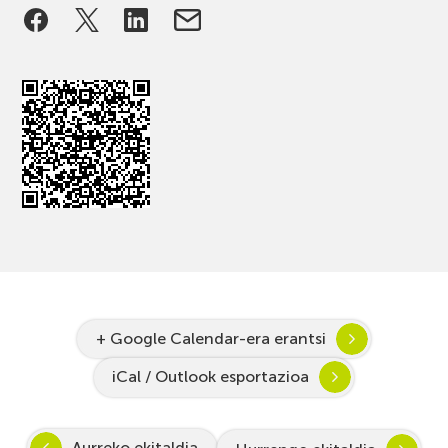
+ Google Calendar-era erantsi
iCal / Outlook esportazioa
Aurreko ekitaldia