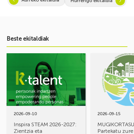
Hurrengo ekitaldia
Beste ekitaldiak
Ekitaldia
Ekitaldia
ikusi
ikusi
Inspira
MUGIKORTASUN
STEAM
FOROA
2026-
Partekatu
2027:
zure
Zientzia
erronkak,
eta
eraiki
teknologiarako
ditzagun
bokazioa
irtenbideak!
2026-09-10
2026-09-15
piztuz
Inspira STEAM 2026-2027:
MUGIKORTAS
Zientzia eta
Partekatu zure