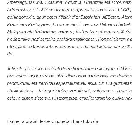
Zibersegurtasuna, Osasuna, Industria, Finantzak eta Informa
Administrazio Publikoentzat eta enpresa handientzat. 3.000 
gehiagorekin, gaur egun filialak ditu Espainian, AEBetan, Alem
Polonian, Portugalen, Errumanian, Erresuma Batuan, Herbehe
Malaysan eta Kolonbian; gainera, fakturatzen duenaren % 75,
hedatutako nazioarteko proiektuetatik dator. Konpainiaren h
etengabeko berrikuntzan oinarritzen da eta fakturazioaren %
du.
Teknologikoki aurreratuak diren konponbideak lagun, GMVr
prozesuei laguntzea da, bizi-ziklo osoa
barne hartzen duten s
produktuak eta zerbitzu espezializatuak eskainiz. Era guztieta
aholkularitza- eta ingeniaritza-zerbitzuak, software eta hardw
eskura duten sistemen integrazioa, eragiketetarako euskarriak,
Ekimena bi atal desberdinduetan banatuko da: