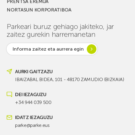
PRENTSA EREMUA
NORTASUN KORPORATIBOA
Parkeari buruz gehiago jakiteko, jar
zaitez gurekin harremanetan
Informa zaitez eta aurrera egin
AURKI GAITZAZU
IBAIZABAL BIDEA, 101 - 48170 ZAMUDIO (BIZKAIA)
DEI IEZAGUZU
+34 944 039 500
IDATZ IEZAGUZU
parke@parke.eus