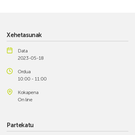
Xehetasunak
Data
2023-05-18
Ordua
10:00 - 11:00
Kokapena
On line
Partekatu