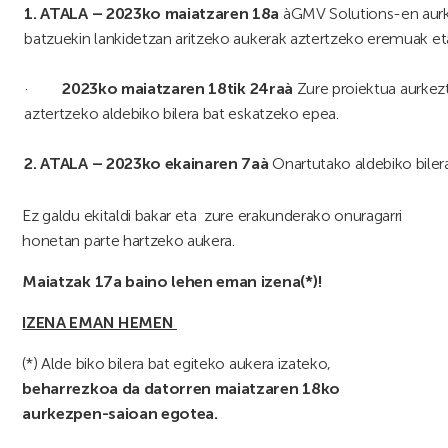
1. ATALA – 2023ko maiatzaren 18a
àGMV Solutions-en aurk
batzuekin lankidetzan aritzeko aukerak aztertzeko eremuak et
·
2023ko maiatzaren 18tik 24ra
à
Zure proiektua aurkezt
aztertzeko aldebiko bilera bat eskatzeko epea.
2. ATALA – 2023ko ekainaren 7a
à
Onartutako aldebiko biler
Ez galdu ekitaldi bakar eta zure erakunderako onuragarri
honetan parte hartzeko aukera.
Maiatzak 17a baino lehen eman izena(*)!
IZENA EMAN HEMEN
(*) Alde biko bilera bat egiteko aukera izateko,
beharrezkoa da datorren maiatzaren 18ko
aurkezpen-saioan egotea.