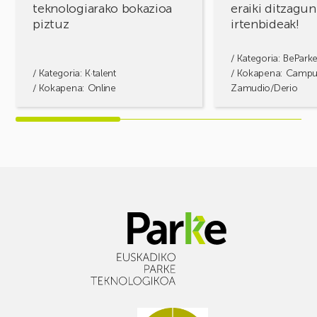
teknologiarako bokazioa
eraiki ditzagun
piztuz
irtenbideak!
/ Kategoria:
BePark
/ Kategoria:
K·talent
/ Kokapena: Camp
/ Kokapena: Online
Zamudio/Derio