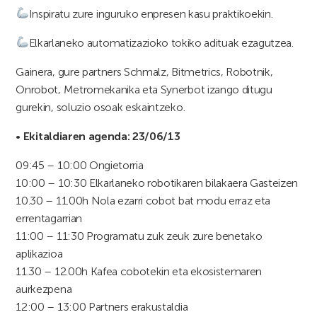
Inspiratu zure inguruko enpresen kasu praktikoekin.
Elkarlaneko automatizazioko tokiko adituak ezagutzea.
Gainera, gure partners Schmalz, Bitmetrics, Robotnik,
Onrobot, Metromekanika eta Synerbot izango ditugu
gurekin, soluzio osoak eskaintzeko.
•
Ekitaldiaren agenda: 23/06/13
09:45 – 10:00 Ongietorria
10:00 – 10:30 Elkarlaneko robotikaren bilakaera Gasteizen
10.30 – 11.00h Nola ezarri cobot bat modu erraz eta
errentagarrian
11:00 – 11:30 Programatu zuk zeuk zure benetako
aplikazioa
11.30 – 12.00h Kafea cobotekin eta ekosistemaren
aurkezpena
12:00 – 13:00 Partners erakustaldia