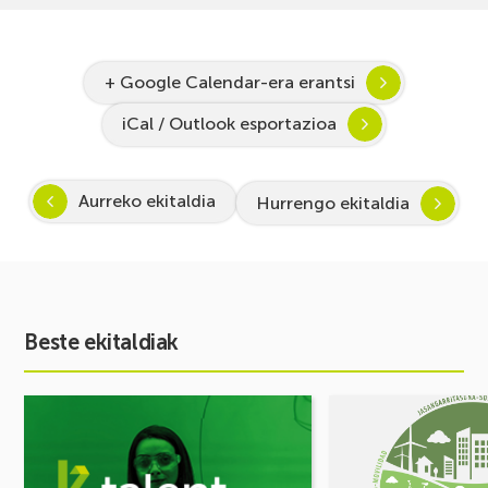
+ Google Calendar-era erantsi
iCal / Outlook esportazioa
Aurreko ekitaldia
Hurrengo ekitaldia
Beste ekitaldiak
Ekitaldia
Ekitaldia
ikusi
ikusi
Inspira
MUGIKORTASUN
STEAM
FOROA