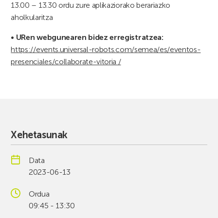
13.00 – 13.30 ordu zure aplikaziorako berariazko
aholkularitza
• URen webgunearen bidez erregistratzea:
https://events.universal-robots.com/semea/es/eventos-
presenciales/collaborate-vitoria /
Xehetasunak
Data
2023-06-13
Ordua
09:45 - 13:30