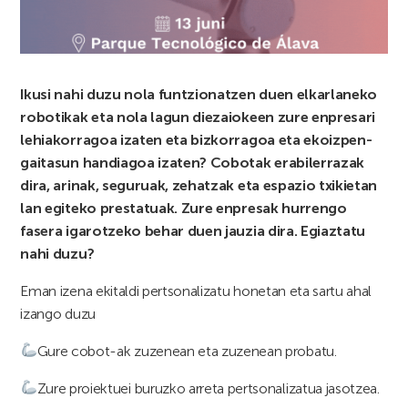
Ikusi nahi duzu nola funtzionatzen duen elkarlaneko
robotikak eta nola lagun diezaiokeen zure enpresari
lehiakorragoa izaten eta bizkorragoa eta ekoizpen-
gaitasun handiagoa izaten? Cobotak erabilerrazak
dira, arinak, seguruak, zehatzak eta espazio txikietan
lan egiteko prestatuak. Zure enpresak hurrengo
fasera igarotzeko behar duen jauzia dira. Egiaztatu
nahi duzu?
Eman izena ekitaldi pertsonalizatu honetan eta sartu ahal
izango duzu
Gure cobot-ak zuzenean eta zuzenean probatu.
Zure proiektuei buruzko arreta pertsonalizatua jasotzea.