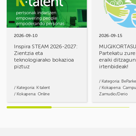
2026-
Partekatu
2027:
zure
Zientzia
erronkak,
eta
eraiki
teknologiarako
ditzagun
bokazioa
irtenbideak!
2026-09-10
2026-09-15
piztuz
Inspira STEAM 2026-2027:
MUGIKORTAS
Zientzia eta
Partekatu zure
teknologiarako bokazioa
eraiki ditzagun
piztuz
irtenbideak!
/ Kategoria:
BePark
/ Kategoria:
K·talent
/ Kokapena: Camp
/ Kokapena: Online
Zamudio/Derio