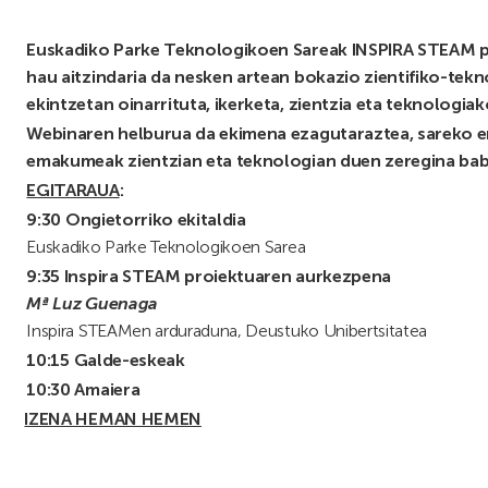
Euskadiko Parke Teknologikoen Sareak INSPIRA STEAM p
hau aitzindaria
da nesken artean bokazio zientifiko-tekn
ekintzetan oinarrituta, ikerketa, zientzia eta teknolog
Webinaren helburua da ekimena ezagutaraztea, sareko 
emakumeak zientzian eta teknologian duen zeregina bab
EGITARAUA
:
9
:30
Ongietorriko ekitaldia
Euskadiko Parke Teknologikoen Sarea
9:35 Inspira STEAM proiektuaren aurkezpena
Mª Luz Guenaga
Inspira STEAMen arduraduna, Deustuko Unibertsitatea
10:15
Galde-eskeak
10:30 Amaiera
IZENA HEMAN HEMEN