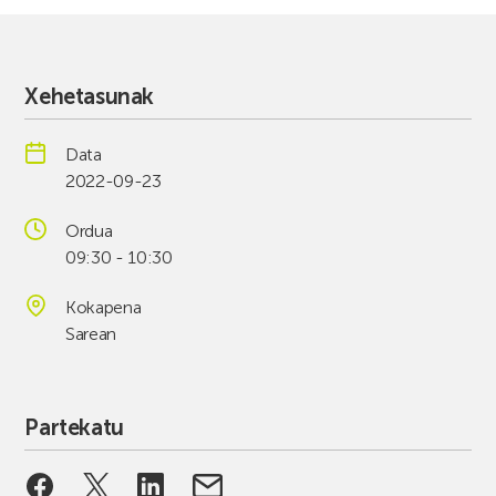
Xehetasunak
Data
2022-09-23
Ordua
09:30 - 10:30
Kokapena
Sarean
Partekatu