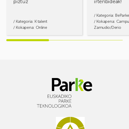
piztuz
irtenbideak!
/ Kategoria:
BePark
/ Kategoria:
K·talent
/ Kokapena: Camp
/ Kokapena: Online
Zamudio/Derio