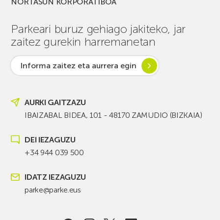
NORTASUN KORPORATIBOA
Parkeari buruz gehiago jakiteko, jar
zaitez gurekin harremanetan
Informa zaitez eta aurrera egin
AURKI GAITZAZU
IBAIZABAL BIDEA, 101 - 48170 ZAMUDIO (BIZKAIA)
DEI IEZAGUZU
+34 944 039 500
IDATZ IEZAGUZU
parke@parke.eus