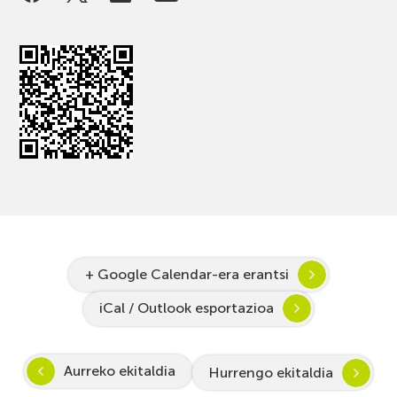
+ Google Calendar-era erantsi
iCal / Outlook esportazioa
Aurreko ekitaldia
Hurrengo ekitaldia