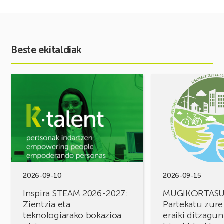
Beste ekitaldiak
Ekitaldia
Ekitaldia
ikusi
ikusi
Inspira
MUGIKORTASUN
STEAM
FOROA
2026-
Partekatu
2027:
zure
Zientzia
erronkak,
eta
eraiki
teknologiarako
ditzagun
bokazioa
irtenbideak!
2026-09-10
2026-09-15
piztuz
Inspira STEAM 2026-2027:
MUGIKORTAS
Zientzia eta
Partekatu zure
teknologiarako bokazioa
eraiki ditzagun