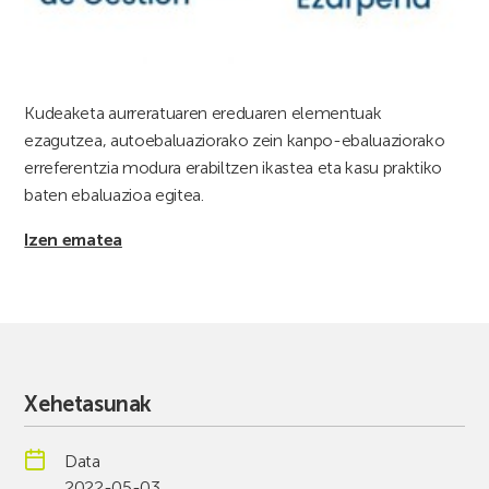
Kudeaketa aurreratuaren ereduaren elementuak
ezagutzea, autoebaluaziorako zein kanpo-ebaluaziorako
erreferentzia modura erabiltzen ikastea eta kasu praktiko
baten ebaluazioa egitea.
Izen ematea
Xehetasunak
Data
2022-05-03