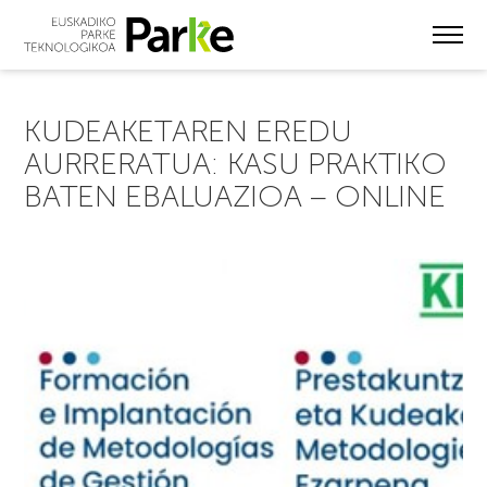
Skip
to
main
content
KUDEAKETAREN EREDU
AURRERATUA: KASU PRAKTIKO
BATEN EBALUAZIOA – ONLINE