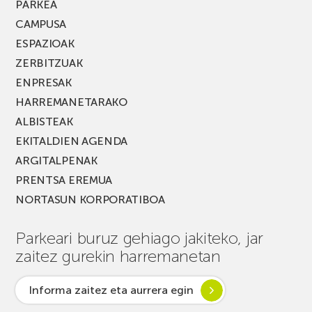
PARKEA
CAMPUSA
ESPAZIOAK
ZERBITZUAK
ENPRESAK
HARREMANETARAKO
ALBISTEAK
EKITALDIEN AGENDA
ARGITALPENAK
PRENTSA EREMUA
NORTASUN KORPORATIBOA
Parkeari buruz gehiago jakiteko, jar
zaitez gurekin harremanetan
Informa zaitez eta aurrera egin