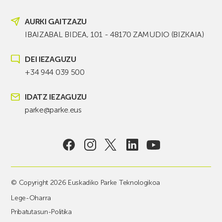
AURKI GAITZAZU
IBAIZABAL BIDEA, 101 - 48170 ZAMUDIO (BIZKAIA)
DEI IEZAGUZU
+34 944 039 500
IDATZ IEZAGUZU
parke@parke.eus
© Copyright 2026 Euskadiko Parke Teknologikoa
Lege-Oharra
Pribatutasun-Politika