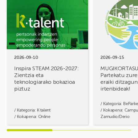
ikusi
ikusi
Inspira
MUGIKORTASUN
STEAM
FOROA
2026-
Partekatu
2027:
zure
Zientzia
erronkak,
eta
eraiki
teknologiarako
ditzagun
bokazioa
irtenbideak!
2026-09-10
2026-09-15
piztuz
Inspira STEAM 2026-2027:
MUGIKORTAS
Zientzia eta
Partekatu zure
teknologiarako bokazioa
eraiki ditzagun
piztuz
irtenbideak!
/ Kategoria:
BePark
/ Kategoria:
K·talent
/ Kokapena: Camp
/ Kokapena: Online
Zamudio/Derio