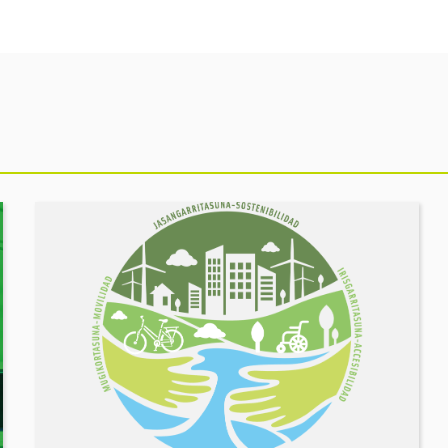
Ekitaldia
ikusi
MUGIKORTASUN
FOROA
Partekatu
zure
erronkak,
eraiki
ditzagun
irtenbideak!