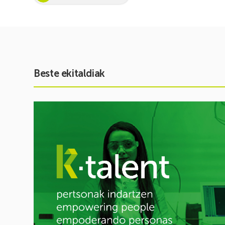
Beste ekitaldiak
Ekitaldia
ikusi
Inspira
STEAM
2026-
2027:
Zientzia
eta
teknologiarako
bokazioa
piztuz