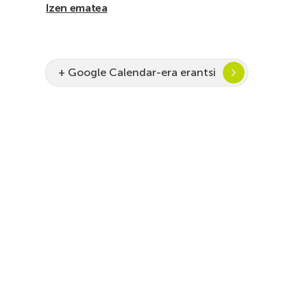
Izen ematea
+ Google Calendar-era erantsi