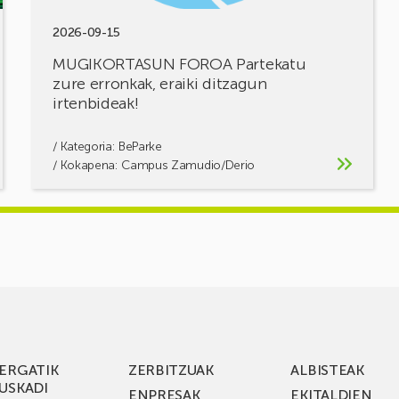
2026-09-15
MUGIKORTASUN FOROA Partekatu
zure erronkak, eraiki ditzagun
irtenbideak!
/ Kategoria:
BeParke
/ Kokapena: Campus Zamudio/Derio
ERGATIK
ZERBITZUAK
ALBISTEAK
USKADI
ENPRESAK
EKITALDIEN