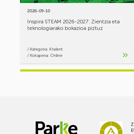
2026-09-10
Inspira STEAM 2026-2027: Zientzia eta
teknologiarako bokazioa piztuz
/ Kategoria:
K·talent
/ Kokapena: Online
Z
E