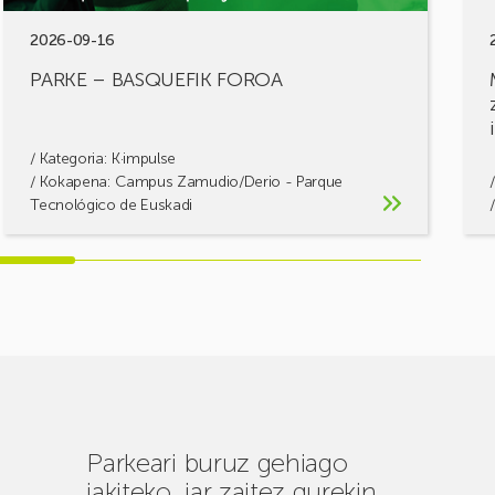
2026-09-16
PARKE – BASQUEFIK FOROA
/ Kategoria:
K·impulse
/ Kokapena: Campus Zamudio/Derio - Parque
Tecnológico de Euskadi
Parkeari buruz gehiago
jakiteko, jar zaitez gurekin