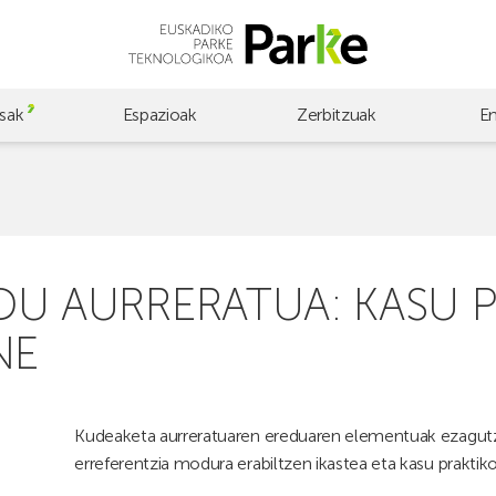
sak
Espazioak
Zerbitzuak
E
U AURRERATUA: KASU P
NE
Kudeaketa aurreratuaren ereduaren elementuak ezagutz
erreferentzia modura erabiltzen ikastea eta kasu praktik