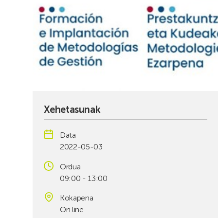
Xehetasunak
Data
2022-05-03
Ordua
09:00 - 13:00
Kokapena
On line