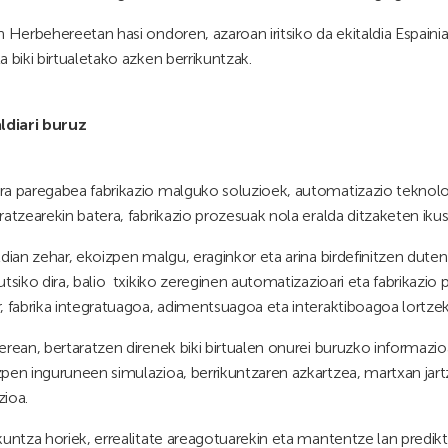
n Herbehereetan hasi ondoren, azaroan iritsiko da ekitaldia Espaini
a biki birtualetako azken berrikuntzak.
aldiari buruz
ra paregabea fabrikazio malguko soluzioek, automatizazio teknol
ratzearekin batera, fabrikazio prozesuak nola eralda ditzaketen iku
ldian zehar, ekoizpen malgu, eraginkor eta arina birdefinitzen duten
tsiko dira, balio txikiko zereginen automatizazioari eta fabrikazi
, fabrika integratuagoa, adimentsuagoa eta interaktiboagoa lortze
erean, bertaratzen direnek biki birtualen onurei buruzko informazi
pen inguruneen simulazioa, berrikuntzaren azkartzea, martxan jar
ioa.
kuntza horiek, errealitate areagotuarekin eta mantentze lan predik