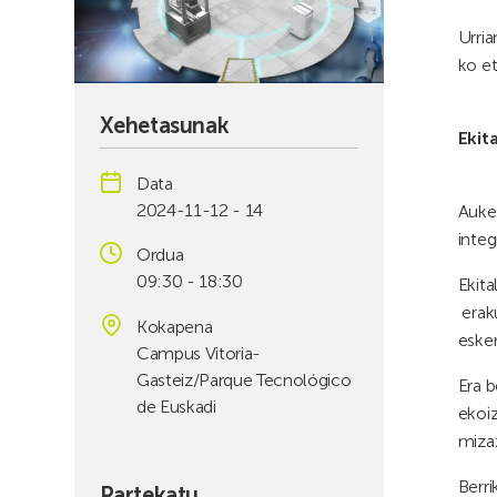
Urria
ko et
Xehetasunak
Ekit
Data
2024-11-12 - 14
Auke
integ
Ordua
09:30 - 18:30
Ekita
eraku
Kokapena
esker
Campus Vitoria-
Gasteiz/Parque Tecnológico
Era b
de Euskadi
ekoiz
mizaz
Berri
Partekatu