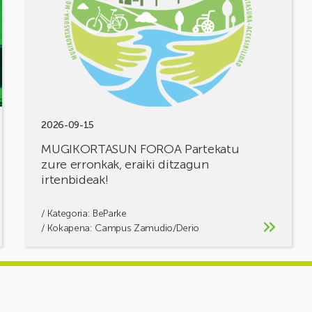
zure
erronkak,
eraiki
ditzagun
irtenbideak!
2026-09-15
MUGIKORTASUN FOROA Partekatu
zure erronkak, eraiki ditzagun
irtenbideak!
/ Kategoria:
BeParke
/ Kokapena: Campus Zamudio/Derio