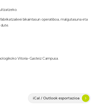
ultzatzeko.
k fabrikatzaileei bikaintasun operatiboa, malgutasuna eta
 dute.
knologikoko Vitoria-Gasteiz Campusa.
iCal / Outlook esportazioa