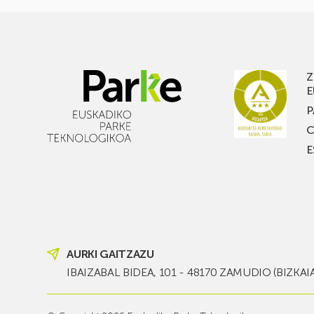
Z
E
P
C
E
AURKI GAITZAZU
IBAIZABAL BIDEA, 101 - 48170 ZAMUDIO (BIZKAI