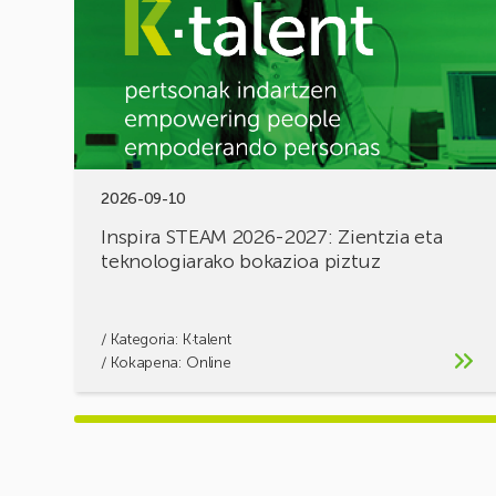
2027:
Zientzia
eta
teknologiarako
bokazioa
piztuz
2026-09-10
Inspira STEAM 2026-2027: Zientzia eta
teknologiarako bokazioa piztuz
/ Kategoria:
K·talent
/ Kokapena: Online