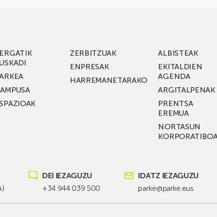
ERGATIK
ZERBITZUAK
ALBISTEAK
USKADI
ENPRESAK
EKITALDIEN
ARKEA
AGENDA
HARREMANETARAKO
AMPUSA
ARGITALPENAK
SPAZIOAK
PRENTSA
EREMUA
NORTASUN
KORPORATIBO
DEI IEZAGUZU
IDATZ IEZAGUZU
A)
+34 944 039 500
parke@parke.eus