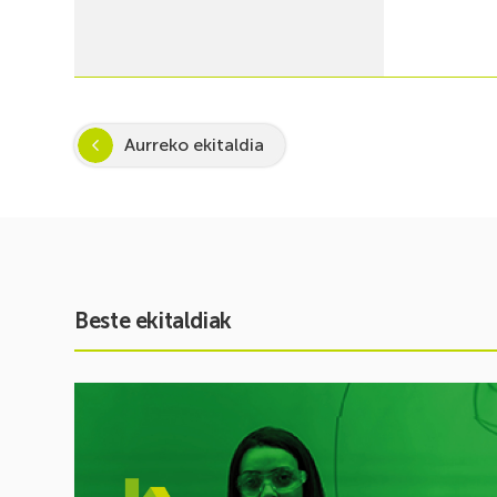
Aurreko ekitaldia
Beste ekitaldiak
Ekitaldia
ikusi
Inspira
STEAM
2026-