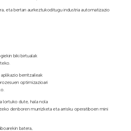
ara, eta bertan aurkeztukoditugu industria automatizazio
ogiekin biki birtualak
steko.
 aplikazio berritzaileak
o prozesuen optimizazioari
ko.
oa lortuko dute, hala nola
tzeko denboren murrizketa eta arrisku operatiboen mini
tiboarekin batera,