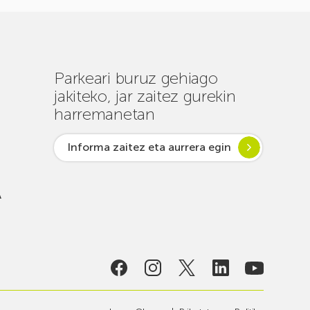
Parkeari buruz gehiago
jakiteko, jar zaitez gurekin
harremanetan
Informa zaitez eta aurrera egin
A