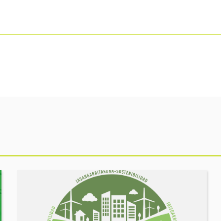
Ekitaldia
ikusi
MUGIKORTASUN
FOROA
Partekatu