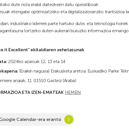
utsiko dute nola erabil daitezkeen datu operatiboak
suak etengabe optimizatzeko eta digitalizazioranzko trantsizioa b
ldian, industriako liderrek parte hartuko dute, eta teknologia horie
agarritasuna lortzeko duten aukerari buruzko informazioa emango
e it Excellent” ekitaldiaren xehetasunak
ata:
2024ko azaroak 12, 13 eta 14
okapena:
(Eraikin nagusia) Erakusketa aretoa. Euskadiko Parke Te
miere anaiak, 11. 01510 Gasteiz (Araba)
ORMAZIOA ETA IZEN-EMATEAK
HEMEN
Google Calendar-era erantsi