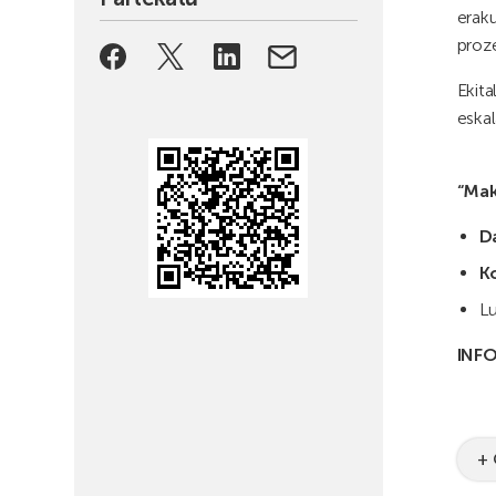
erak
proze
Ekita
eskal
“Mak
D
K
Lu
INF
+ 