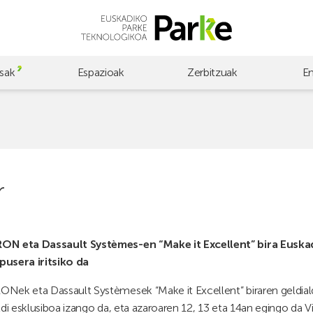
sak
Espazioak
Zerbitzuak
E
r
N eta Dassault Systèmes-en “Make it Excellent” bira Euska
usera iritsiko da
Nek eta Dassault Systèmesek “Make it Excellent” biraren geldiald
ldi esklusiboa izango da, eta azaroaren 12, 13 eta 14an egingo da 