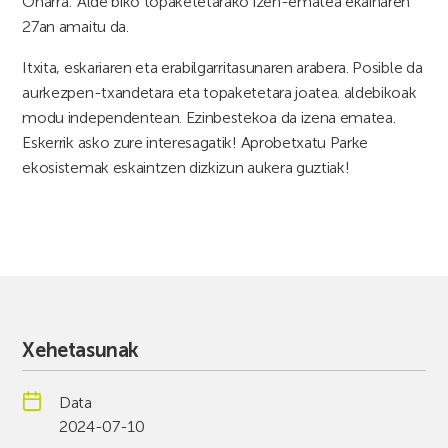
Oharra: Alde biko topaketetarako izen-ematea ekainaren
27an amaitu da.
Itxita, eskariaren eta erabilgarritasunaren arabera. Posible da
aurkezpen-txandetara eta topaketetara joatea. aldebikoak
modu independentean. Ezinbestekoa da izena ematea.
Eskerrik asko zure interesagatik! Aprobetxatu Parke
ekosistemak eskaintzen dizkizun aukera guztiak!
Xehetasunak
Data
2024-07-10