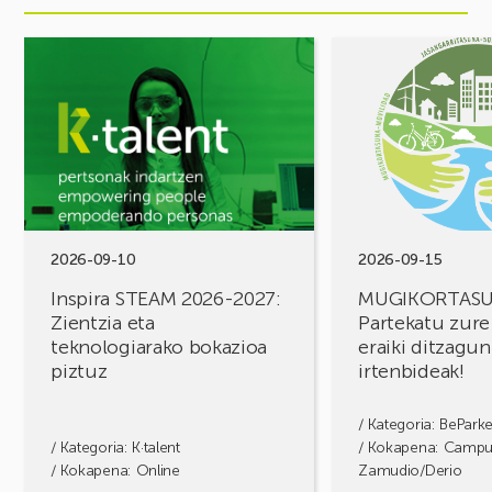
Ekitaldia
Ekitaldia
ikusi
ikusi
Inspira
MUGIKORTASUN
STEAM
FOROA
2026-
Partekatu
2027:
zure
Zientzia
erronkak,
eta
eraiki
teknologiarako
ditzagun
bokazioa
irtenbideak!
2026-09-10
2026-09-15
piztuz
Inspira STEAM 2026-2027:
MUGIKORTAS
Zientzia eta
Partekatu zure
teknologiarako bokazioa
eraiki ditzagun
piztuz
irtenbideak!
/ Kategoria:
BePark
/ Kategoria:
K·talent
/ Kokapena: Camp
/ Kokapena: Online
Zamudio/Derio