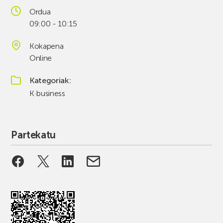
Ordua
09:00 - 10:15
Kokapena
Online
Kategoriak
K·business
Partekatu