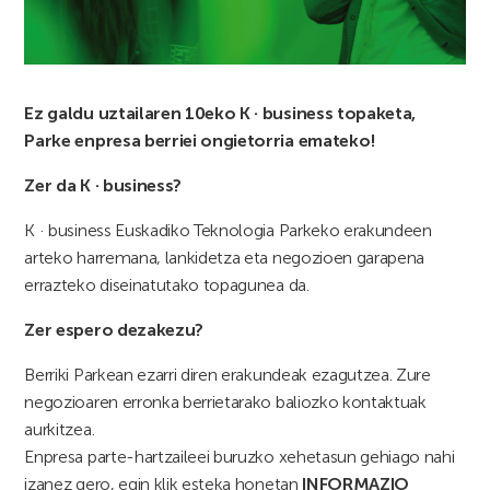
Ez galdu uztailaren 10eko K · business topaketa,
Parke enpresa berriei ongietorria emateko!
Zer da K · business?
K · business Euskadiko Teknologia Parkeko erakundeen
arteko harremana, lankidetza eta negozioen garapena
errazteko diseinatutako topagunea da.
Zer espero dezakezu?
Berriki Parkean ezarri diren erakundeak ezagutzea. Zure
negozioaren erronka berrietarako baliozko kontaktuak
aurkitzea.
Enpresa parte-hartzaileei buruzko xehetasun gehiago nahi
izanez gero, egin klik esteka honetan
INFORMAZIO