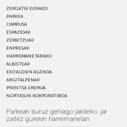
ZERGATIK EUSKADI
PARKEA
CAMPUSA
ESPAZIOAK
ZERBITZUAK
ENPRESAK
HARREMANETARAKO
ALBISTEAK
EKITALDIEN AGENDA
ARGITALPENAK
PRENTSA EREMUA
NORTASUN KORPORATIBOA
Parkeari buruz gehiago jakiteko, jar
zaitez gurekin harremanetan