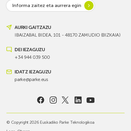
Informa zaitez eta aurrera egin
AURKI GAITZAZU
IBAIZABAL BIDEA, 101 - 48170 ZAMUDIO (BIZKAIA)
DEI IEZAGUZU
+34 944 039 500
IDATZ IEZAGUZU
parke@parke.eus
© Copyright 2026 Euskadiko Parke Teknologikoa