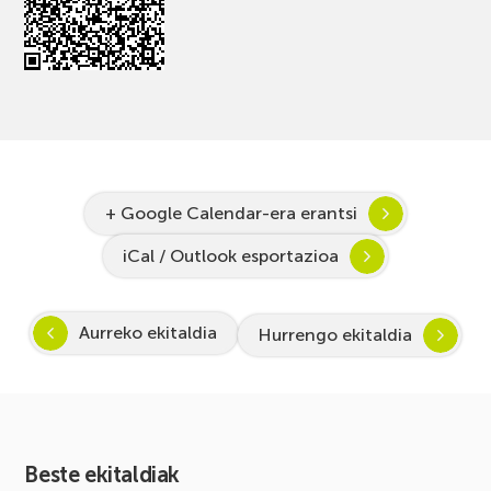
+ Google Calendar-era erantsi
iCal / Outlook esportazioa
Aurreko ekitaldia
Hurrengo ekitaldia
Beste ekitaldiak