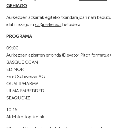
GEHIAGO
Aurkezpen azkarrak egiteko txandara joan nahi baduzu,
idatz iezaguzu
cs@parke.eus
helbidera.
PROGRAMA
09:00
Aurkezpen azkarren erronda (Elevator Pitch formatua)
BASQUE CCAM
EDINOR
Ernst Schweizer AG
QUALIPHARMA
ULMA EMBEDDED
SEAQUENZ
10:15
Aldebiko topaketak