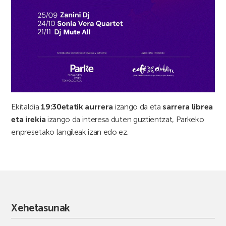
Ekitaldia
19:30etatik aurrera
izango da eta
sarrera librea
eta irekia
izango da interesa duten guztientzat, Parkeko
enpresetako langileak izan edo ez.
Xehetasunak