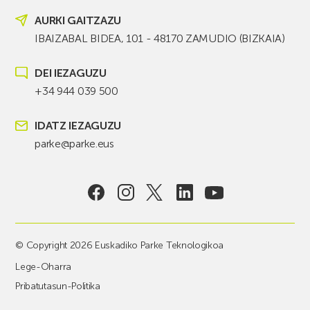
AURKI GAITZAZU
IBAIZABAL BIDEA, 101 - 48170 ZAMUDIO (BIZKAIA)
DEI IEZAGUZU
+34 944 039 500
IDATZ IEZAGUZU
parke@parke.eus
© Copyright 2026 Euskadiko Parke Teknologikoa
Lege-Oharra
Pribatutasun-Politika