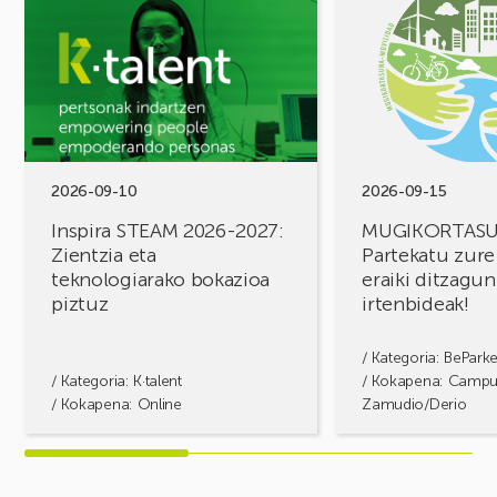
ikusi
ikusi
Inspira
MUGIKORTASUN
STEAM
FOROA
2026-
Partekatu
2027:
zure
Zientzia
erronkak,
eta
eraiki
teknologiarako
ditzagun
bokazioa
irtenbideak!
2026-09-10
2026-09-15
piztuz
Inspira STEAM 2026-2027:
MUGIKORTAS
Zientzia eta
Partekatu zure
teknologiarako bokazioa
eraiki ditzagun
piztuz
irtenbideak!
/ Kategoria:
BePark
/ Kategoria:
K·talent
/ Kokapena: Camp
/ Kokapena: Online
Zamudio/Derio