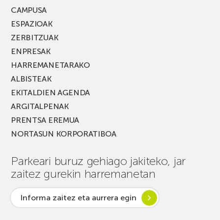
CAMPUSA
ESPAZIOAK
ZERBITZUAK
ENPRESAK
HARREMANETARAKO
ALBISTEAK
EKITALDIEN AGENDA
ARGITALPENAK
PRENTSA EREMUA
NORTASUN KORPORATIBOA
Parkeari buruz gehiago jakiteko, jar
zaitez gurekin harremanetan
Informa zaitez eta aurrera egin