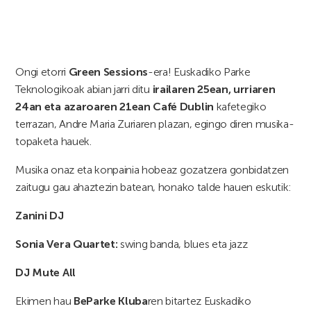
Ongi etorri
Green Sessions
-era! Euskadiko Parke
Teknologikoak abian jarri ditu
irailaren 25ean, urriaren
24an eta azaroaren 21ean Café Dublin
kafetegiko
terrazan, Andre Maria Zuriaren plazan, egingo diren musika-
topaketa hauek.
Musika onaz eta konpainia hobeaz gozatzera gonbidatzen
zaitugu gau ahaztezin batean, honako talde hauen eskutik:
Zanini DJ
Sonia Vera Quartet:
swing banda, blues eta jazz
DJ Mute All
Ekimen hau
BeParke Kluba
ren bitartez Euskadiko