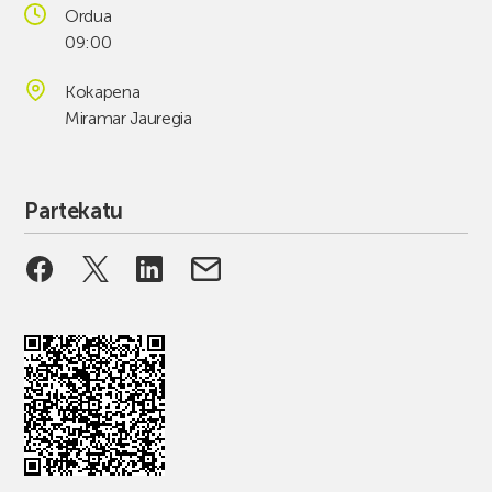
Ordua
09:00
Kokapena
Miramar Jauregia
Partekatu