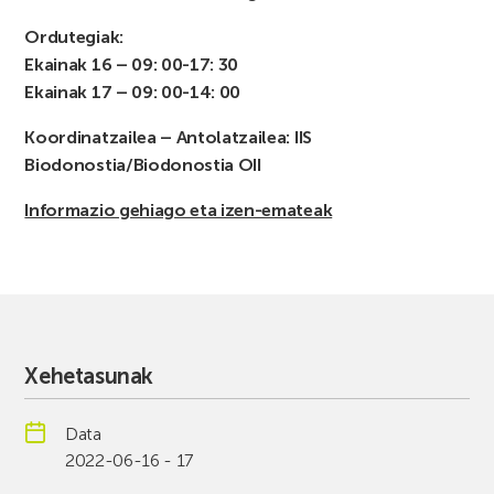
Ordutegiak:
Ekainak 16 – 09: 00-17: 30
Ekainak 17 – 09: 00-14: 00
Koordinatzailea – Antolatzailea: IIS
Biodonostia/Biodonostia OII
Informazio gehiago eta izen-emateak
Xehetasunak
Data
2022-06-16 - 17