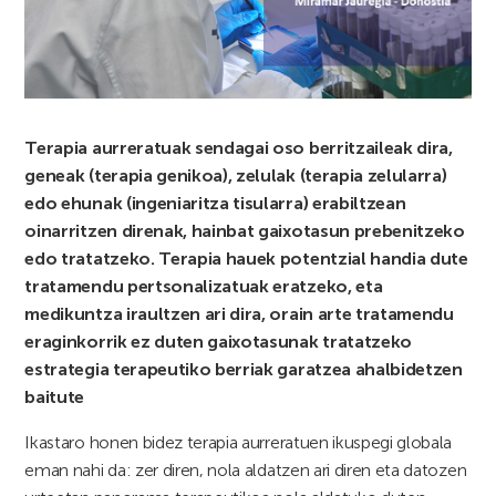
Terapia aurreratuak sendagai oso berritzaileak dira,
geneak (terapia genikoa), zelulak (terapia zelularra)
edo ehunak (ingeniaritza tisularra) erabiltzean
oinarritzen direnak, hainbat gaixotasun prebenitzeko
edo tratatzeko. Terapia hauek potentzial handia dute
tratamendu pertsonalizatuak eratzeko, eta
medikuntza iraultzen ari dira, orain arte tratamendu
eraginkorrik ez duten gaixotasunak tratatzeko
estrategia terapeutiko berriak garatzea ahalbidetzen
baitute
Ikastaro honen bidez terapia aurreratuen ikuspegi globala
eman nahi da: zer diren, nola aldatzen ari diren eta datozen