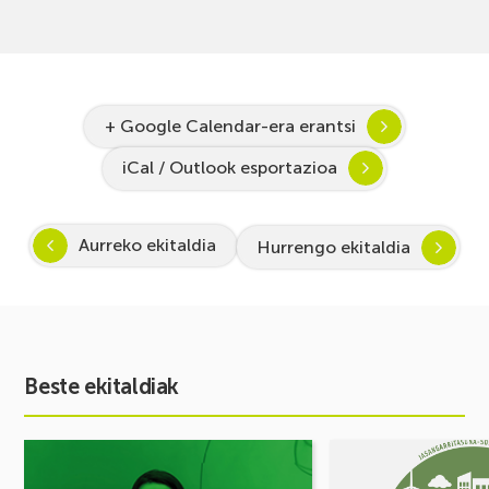
+ Google Calendar-era erantsi
iCal / Outlook esportazioa
Aurreko ekitaldia
Hurrengo ekitaldia
Beste ekitaldiak
Ekitaldia
Ekitaldia
ikusi
ikusi