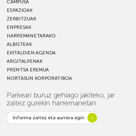
CAMPUSA
ESPAZIOAK
ZERBITZUAK
ENPRESAK
HARREMANETARAKO
ALBISTEAK
EKITALDIEN AGENDA
ARGITALPENAK
PRENTSA EREMUA
NORTASUN KORPORATIBOA
Parkeari buruz gehiago jakiteko, jar
zaitez gurekin harremanetan
Informa zaitez eta aurrera egin