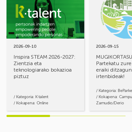
Inspira
MUGIKORTASUN
STEAM
FOROA
2026-
Partekatu
2027:
zure
Zientzia
erronkak,
eta
eraiki
teknologiarako
ditzagun
bokazioa
irtenbideak!
2026-09-10
2026-09-15
piztuz
Inspira STEAM 2026-2027:
MUGIKORTAS
Zientzia eta
Partekatu zure
teknologiarako bokazioa
eraiki ditzagun
piztuz
irtenbideak!
/ Kategoria:
BePark
/ Kategoria:
K·talent
/ Kokapena: Camp
/ Kokapena: Online
Zamudio/Derio