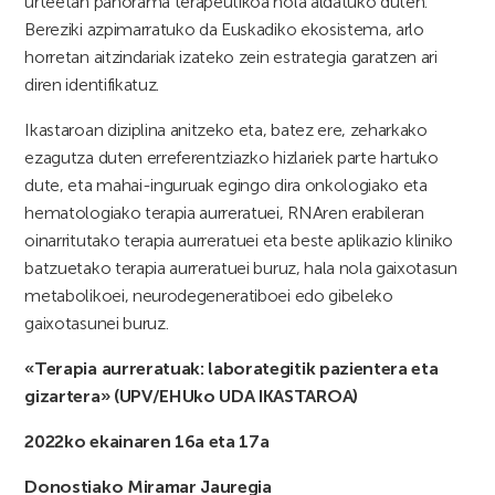
urteetan panorama terapeutikoa nola aldatuko duten.
Bereziki azpimarratuko da Euskadiko ekosistema, arlo
horretan aitzindariak izateko zein estrategia garatzen ari
diren identifikatuz.
Ikastaroan diziplina anitzeko eta, batez ere, zeharkako
ezagutza duten erreferentziazko hizlariek parte hartuko
dute, eta mahai-inguruak egingo dira onkologiako eta
hematologiako terapia aurreratuei, RNAren erabileran
oinarritutako terapia aurreratuei eta beste aplikazio kliniko
batzuetako terapia aurreratuei buruz, hala nola gaixotasun
metabolikoei, neurodegeneratiboei edo gibeleko
gaixotasunei buruz.
«Terapia aurreratuak: laborategitik pazientera eta
gizartera» (UPV/EHUko UDA IKASTAROA)
2022ko ekainaren 16a eta 17a
Donostiako Miramar Jauregia