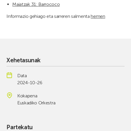
Maiatzak 31: Barrococo
Informazio gehiago eta sarreren salmenta
hemen
Xehetasunak
Data
2024-10-26
Kokapena
Euskadiko Orkestra
Partekatu