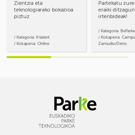
Zientzia eta
Partekatu zure
teknologiarako bokazioa
eraiki ditzagun
piztuz
irtenbideak!
/ Kategoria:
BePark
/ Kategoria:
K·talent
/ Kokapena: Camp
/ Kokapena: Online
Zamudio/Derio