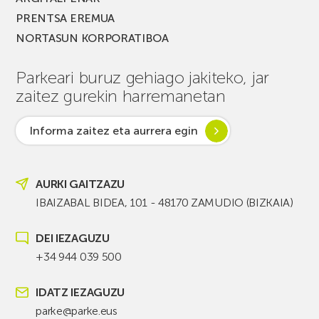
PRENTSA EREMUA
NORTASUN KORPORATIBOA
Parkeari buruz gehiago jakiteko, jar
zaitez gurekin harremanetan
Informa zaitez eta aurrera egin
AURKI GAITZAZU
IBAIZABAL BIDEA, 101 - 48170 ZAMUDIO (BIZKAIA)
DEI IEZAGUZU
+34 944 039 500
IDATZ IEZAGUZU
parke@parke.eus