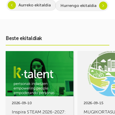
Aurreko ekitaldia
Hurrengo ekitaldia
Beste ekitaldiak
Ekitaldia
Ekitaldia
ikusi
ikusi
Inspira
MUGIKORTASUN
STEAM
FOROA
2026-
Partekatu
2027:
zure
Zientzia
erronkak,
eta
eraiki
teknologiarako
ditzagun
bokazioa
irtenbideak!
2026-09-10
2026-09-15
piztuz
Inspira STEAM 2026-2027:
MUGIKORTAS