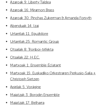
Azaroak 9: Liberty Taldea
Azaroak 16: Miramon Brass
Azaroak 30: Pinchas Zukerman & Amanda Forsyth
Abenduak 14: Izai
Urtarrilak 11: Eguzkilore
Urtarrilak 25: Romantic Group
Otsailak 8: Tronboi-trifekta
Otsailak 22: H.E.C.
Martxoak 1: Ensemble Éclatant
Martxoak 15: Euskadiko Orkestraren Perkusio-Saila +
Christoph Sietzen
Apirilak 5: Vorágine
Maiatzak 3: Borodin Ensemble
Maiatzak 17: Belharra