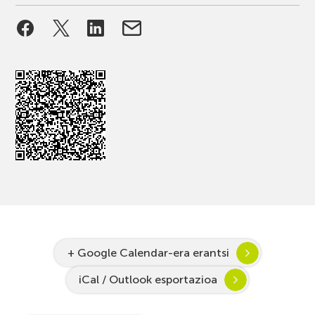
+ Google Calendar-era erantsi
iCal / Outlook esportazioa