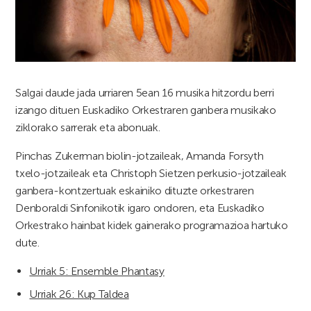
Salgai daude jada urriaren 5ean 16 musika hitzordu berri
izango dituen Euskadiko Orkestraren ganbera musikako
ziklorako sarrerak eta abonuak.
Pinchas Zukerman biolin-jotzaileak, Amanda Forsyth
txelo-jotzaileak eta Christoph Sietzen perkusio-jotzaileak
ganbera-kontzertuak eskainiko dituzte orkestraren
Denboraldi Sinfonikotik igaro ondoren, eta Euskadiko
Orkestrako hainbat kidek gainerako programazioa hartuko
dute.
Urriak 5: Ensemble Phantasy
Urriak 26: Kup Taldea