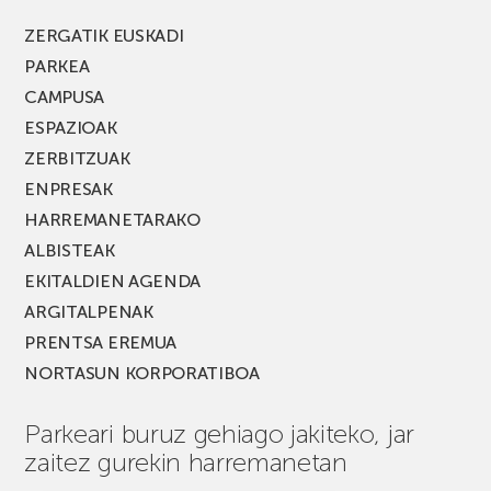
berria!
ZERGATIK EUSKADI
PARKEA
CAMPUSA
ESPAZIOAK
ZERBITZUAK
ENPRESAK
HARREMANETARAKO
ALBISTEAK
EKITALDIEN AGENDA
ARGITALPENAK
PRENTSA EREMUA
NORTASUN KORPORATIBOA
Parkeari buruz gehiago jakiteko, jar
zaitez gurekin harremanetan