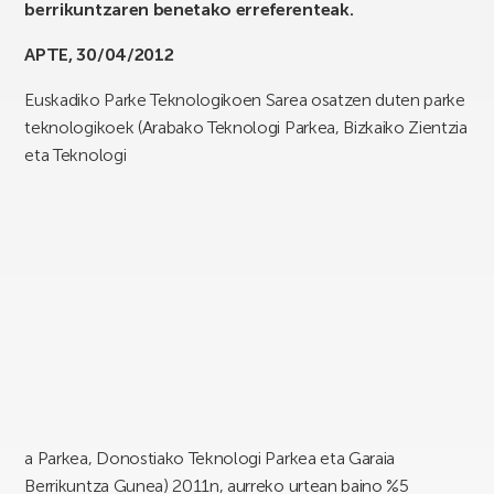
berrikuntzaren benetako erreferenteak.
APTE, 30/04/2012
Euskadiko Parke Teknologikoen Sarea osatzen duten parke
teknologikoek (Arabako Teknologi Parkea, Bizkaiko Zientzia
eta Teknologi
a Parkea, Donostiako Teknologi Parkea eta Garaia
Berrikuntza Gunea) 2011n, aurreko urtean baino %5