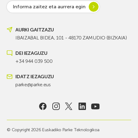
Informa zaitez eta aurrera egin
AURKI GAITZAZU
IBAIZABAL BIDEA, 101 - 48170 ZAMUDIO (BIZKAIA)
DEI IEZAGUZU
+34 944 039 500
IDATZ IEZAGUZU
parke@parke.eus
© Copyright 2026 Euskadiko Parke Teknologikoa