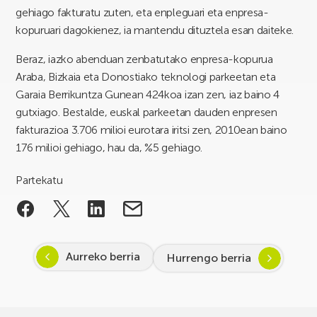
gehiago fakturatu zuten, eta enpleguari eta enpresa-
kopuruari dagokienez, ia mantendu dituztela esan daiteke.
Beraz, iazko abenduan zenbatutako enpresa-kopurua
Araba, Bizkaia eta Donostiako teknologi parkeetan eta
Garaia Berrikuntza Gunean 424koa izan zen, iaz baino 4
gutxiago. Bestalde, euskal parkeetan dauden enpresen
fakturazioa 3.706 milioi eurotara iritsi zen, 2010ean baino
176 milioi gehiago, hau da, %5 gehiago.
Partekatu
Aurreko berria
Hurrengo berria