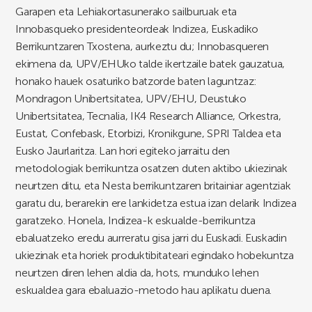
Garapen eta Lehiakortasunerako sailburuak eta
Innobasqueko presidenteordeak Indizea, Euskadiko
Berrikuntzaren Txostena, aurkeztu du; Innobasqueren
ekimena da, UPV/EHUko talde ikertzaile batek gauzatua,
honako hauek osaturiko batzorde baten laguntzaz:
Mondragon Unibertsitatea, UPV/EHU, Deustuko
Unibertsitatea, Tecnalia, IK4 Research Alliance, Orkestra,
Eustat, Confebask, Etorbizi, Kronikgune, SPRI Taldea eta
Eusko Jaurlaritza. Lan hori egiteko jarraitu den
metodologiak berrikuntza osatzen duten aktibo ukiezinak
neurtzen ditu, eta Nesta berrikuntzaren britainiar agentziak
garatu du, berarekin ere lankidetza estua izan delarik Indizea
garatzeko. Honela, Indizea-k eskualde-berrikuntza
ebaluatzeko eredu aurreratu gisa jarri du Euskadi. Euskadin
ukiezinak eta horiek produktibitateari egindako hobekuntza
neurtzen diren lehen aldia da, hots, munduko lehen
eskualdea gara ebaluazio-metodo hau aplikatu duena.