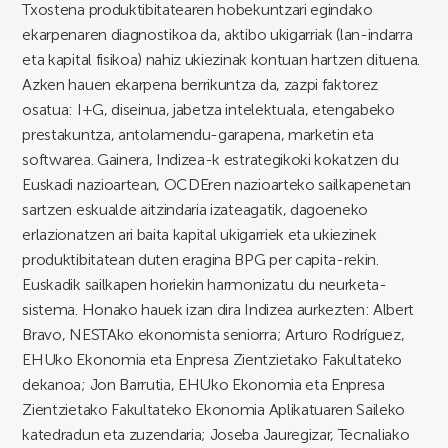
Txostena produktibitatearen hobekuntzari egindako
ekarpenaren diagnostikoa da, aktibo ukigarriak (lan-indarra
eta kapital fisikoa) nahiz ukiezinak kontuan hartzen dituena.
Azken hauen ekarpena berrikuntza da, zazpi faktorez
osatua: I+G, diseinua, jabetza intelektuala, etengabeko
prestakuntza, antolamendu-garapena, marketin eta
softwarea. Gainera, Indizea-k estrategikoki kokatzen du
Euskadi nazioartean, OCDEren nazioarteko sailkapenetan
sartzen eskualde aitzindaria izateagatik, dagoeneko
erlazionatzen ari baita kapital ukigarriek eta ukiezinek
produktibitatean duten eragina BPG per capita-rekin.
Euskadik sailkapen horiekin harmonizatu du neurketa-
sistema. Honako hauek izan dira Indizea aurkezten: Albert
Bravo, NESTAko ekonomista seniorra; Arturo Rodríguez,
EHUko Ekonomia eta Enpresa Zientzietako Fakultateko
dekanoa; Jon Barrutia, EHUko Ekonomia eta Enpresa
Zientzietako Fakultateko Ekonomia Aplikatuaren Saileko
katedradun eta zuzendaria; Joseba Jauregizar, Tecnaliako