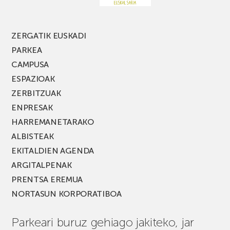
edizio
berria!
ZERGATIK EUSKADI
PARKEA
CAMPUSA
ESPAZIOAK
ZERBITZUAK
ENPRESAK
HARREMANETARAKO
ALBISTEAK
EKITALDIEN AGENDA
ARGITALPENAK
PRENTSA EREMUA
NORTASUN KORPORATIBOA
Parkeari buruz gehiago jakiteko, jar