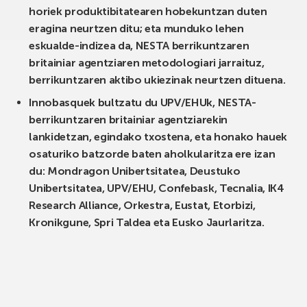
horiek produktibitatearen hobekuntzan duten
eragina neurtzen ditu; eta munduko lehen
eskualde-indizea da, NESTA berrikuntzaren
britainiar agentziaren metodologiari jarraituz,
berrikuntzaren aktibo ukiezinak neurtzen dituena.
Innobasquek bultzatu du UPV/EHUk, NESTA-
berrikuntzaren britainiar agentziarekin
lankidetzan, egindako txostena, eta honako hauek
osaturiko batzorde baten aholkularitza ere izan
du: Mondragon Unibertsitatea, Deustuko
Unibertsitatea, UPV/EHU, Confebask, Tecnalia, IK4
Research Alliance, Orkestra, Eustat, Etorbizi,
Kronikgune, Spri Taldea eta Eusko Jaurlaritza.