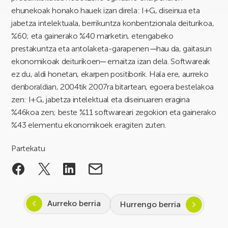
ehunekoak honako hauek izan direla: I+G, diseinua eta
jabetza intelektuala, berrikuntza konbentzionala deiturikoa,
%60; eta gainerako %40 marketin, etengabeko
prestakuntza eta antolaketa-garapenen ─hau da, gaitasun
ekonomikoak deiturikoen─ emaitza izan dela. Softwareak
ez du, aldi honetan, ekarpen positiborik. Hala ere, aurreko
denboraldian, 2004tik 2007ra bitartean, egoera bestelakoa
zen: I+G, jabetza intelektual eta diseinuaren eragina
%46koa zen; beste %11 softwareari zegokion eta gainerako
%43 elementu ekonomikoek eragiten zuten.
Partekatu
Aurreko berria
Hurrengo berria