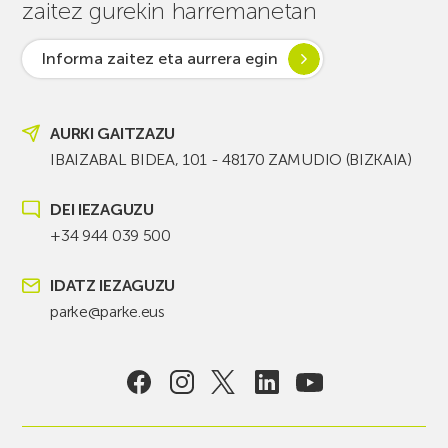
zaitez gurekin harremanetan
Informa zaitez eta aurrera egin
AURKI GAITZAZU
IBAIZABAL BIDEA, 101 - 48170 ZAMUDIO (BIZKAIA)
DEI IEZAGUZU
+34 944 039 500
IDATZ IEZAGUZU
parke@parke.eus