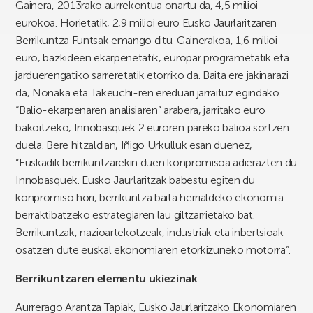
Gainera, 2013rako aurrekontua onartu da, 4,5 milioi
eurokoa. Horietatik, 2,9 milioi euro Eusko Jaurlaritzaren
Berrikuntza Funtsak emango ditu. Gainerakoa, 1,6 milioi
euro, bazkideen ekarpenetatik, europar programetatik eta
jarduerengatiko sarreretatik etorriko da. Baita ere jakinarazi
da, Nonaka eta Takeuchi-ren ereduari jarraituz egindako
“Balio-ekarpenaren analisiaren” arabera, jarritako euro
bakoitzeko, Innobasquek 2 euroren pareko balioa sortzen
duela. Bere hitzaldian, Iñigo Urkulluk esan duenez,
“Euskadik berrikuntzarekin duen konpromisoa adierazten du
Innobasquek. Eusko Jaurlaritzak babestu egiten du
konpromiso hori, berrikuntza baita herrialdeko ekonomia
berraktibatzeko estrategiaren lau giltzarrietako bat.
Berrikuntzak, nazioartekotzeak, industriak eta inbertsioak
osatzen dute euskal ekonomiaren etorkizuneko motorra”.
Berrikuntzaren elementu ukiezinak
Aurrerago Arantza Tapiak, Eusko Jaurlaritzako Ekonomiaren