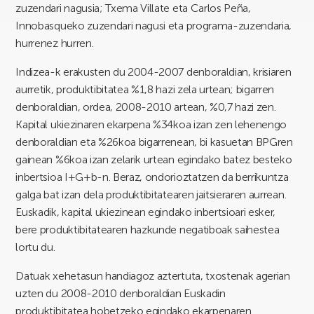
zuzendari nagusia; Txema Villate eta Carlos Peña,
Innobasqueko zuzendari nagusi eta programa-zuzendaria,
hurrenez hurren.
Indizea-k erakusten du 2004-2007 denboraldian, krisiaren
aurretik, produktibitatea %1,8 hazi zela urtean; bigarren
denboraldian, ordea, 2008-2010 artean, %0,7 hazi zen.
Kapital ukiezinaren ekarpena %34koa izan zen lehenengo
denboraldian eta %26koa bigarrenean, bi kasuetan BPGren
gainean %6koa izan zelarik urtean egindako batez besteko
inbertsioa I+G+b-n. Beraz, ondorioztatzen da berrikuntza
galga bat izan dela produktibitatearen jaitsieraren aurrean.
Euskadik, kapital ukiezinean egindako inbertsioari esker,
bere produktibitatearen hazkunde negatiboak saihestea
lortu du.
Datuak xehetasun handiagoz aztertuta, txostenak agerian
uzten du 2008-2010 denboraldian Euskadin
produktibitatea hobetzeko egindako ekarpenaren