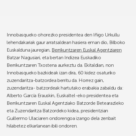
Innobasqueko ohorezko presidentea den Iñigo Urkullu
lehendakariak gaur arratsaldean hasiera eman dio, Bilboko
Euskalduna jauregian,
Berrikuntzaren Euskal Agentziaren
Batzar Nagusiari, eta bertan Indizea Euskadiko
Berrikuntzaren Txostena aurkeztu da. Ekitaldian, non
Innobasqueko bazkideak izan dira, 60 kidez osaturiko
zuzendaritza-batzordea berritu da. Horrez gain,
zuzendaritza- batzordeak hartutako erabakia zabaldu da:
Alberto García Erauskin, Euskaltel-eko presidentea eta
Berrikuntzaren Euskal Agentziako Batzorde Betearazleko
eta Zuzendaritza Batzordeko kidea, presidentzian
Guillermo Ulaciaren ondorengoa izango dela zenbait
hilabetez elkarlanean ibili ondoren.