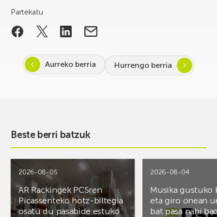
Partekatu
Aurreko berria
Hurrengo berria
Beste berri batzuk
2026-08-05
2026-08-04
AR Rackingek PCSren
Musika gustuko
Picassenteko hotz-biltegia
eta giro onean u
osatu du pasabide estuko
bat pasa nahi ba