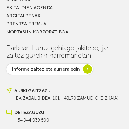
EKITALDIEN AGENDA
ARGITALPENAK
PRENTSA EREMUA
NORTASUN KORPORATIBOA
Parkeari buruz gehiago jakiteko, jar
zaitez gurekin harremanetan
Informa zaitez eta aurrera egin
AURKI GAITZAZU
IBAIZABAL BIDEA, 101 - 48170 ZAMUDIO (BIZKAIA)
DEI IEZAGUZU
+34 944 039 500