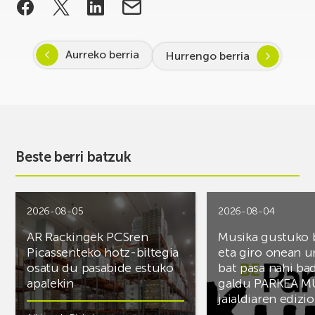
Aurreko berria
Hurrengo berria
Beste berri batzuk
2026-08-05
2026-08-04
AR Rackingek PCSren
Musika gustuko
Picassenteko hotz-biltegia
eta giro onean u
osatu du pasabide estuko
bat pasa nahi ba
apalekin
galdu PARKEA M
jaialdiaren edizio