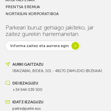
PRENTSA EREMUA
NORTASUN KORPORATIBOA
Parkeari buruz gehiago jakiteko, jar
zaitez gurekin harremanetan
Informa zaitez eta aurrera egin
AURKI GAITZAZU
IBAIZABAL BIDEA, 101 - 48170 ZAMUDIO (BIZKAIA)
DEI IEZAGUZU
+34 944 039 500
IDATZ IEZAGUZU
parke@parke.eus