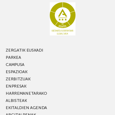
galdu
PARKEA
MUSIK
FEST
jaialdiaren
edizio
berria!
ZERGATIK EUSKADI
PARKEA
CAMPUSA
ESPAZIOAK
ZERBITZUAK
ENPRESAK
HARREMANETARAKO
ALBISTEAK
EKITALDIEN AGENDA
ARGITALPENAK