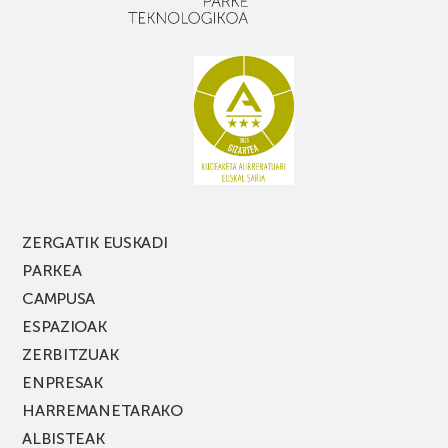
baduzu,
ez
galdu
PARKEA
MUSIK
FEST
jaialdiaren
edizio
berria!
ZERGATIK EUSKADI
PARKEA
CAMPUSA
ESPAZIOAK
ZERBITZUAK
ENPRESAK
HARREMANETARAKO
ALBISTEAK