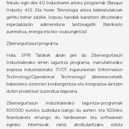
finkatu egin dira 4.0 Industriaren arloko programak (Basque
Industry 4.0). Eta horiei Teknologia arlora bideratutakoak
gehitu behar zaizkie, kopuru handiak banatzen dituztelako
espezializazio adimenduna lantzeagatik (fabrikazio
aurreratua, energia eta bio-osasungintza).
Zibersegurtasun programa
Hala, SPRI Taldeak abian jarri du Zibersegurtasun
Industrialerako lehen laguntza programa, manufakturako
enpresa industrialetako IT/OT inguruneetan (Information
Technology/Operational Technology) zibererasoetatik
babesteko sistemen konbergentzia eta integrazioa lantzen
duten proiektuei zuzendua dagoena.
Zibersegurtasun Industrialerako laguntza-programak
600.000 euroko zuzkidura izango du aurten, eta %50eko
finantzaketa emango du hardwarean eta softwarean
eginiko inbertsioak nahiz aholkularitzako edota