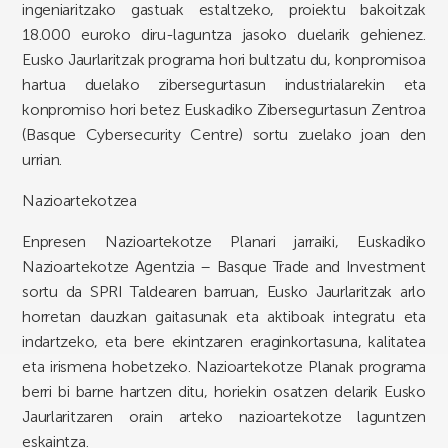
ingeniaritzako gastuak estaltzeko, proiektu bakoitzak
18.000 euroko diru-laguntza jasoko duelarik gehienez.
Eusko Jaurlaritzak programa hori bultzatu du, konpromisoa
hartua duelako zibersegurtasun industrialarekin eta
konpromiso hori betez Euskadiko Zibersegurtasun Zentroa
(Basque Cybersecurity Centre) sortu zuelako joan den
urrian.
Nazioartekotzea
Enpresen Nazioartekotze Planari jarraiki, Euskadiko
Nazioartekotze Agentzia – Basque Trade and Investment
sortu da SPRI Taldearen barruan, Eusko Jaurlaritzak arlo
horretan dauzkan gaitasunak eta aktiboak integratu eta
indartzeko, eta bere ekintzaren eraginkortasuna, kalitatea
eta irismena hobetzeko. Nazioartekotze Planak programa
berri bi barne hartzen ditu, horiekin osatzen delarik Eusko
Jaurlaritzaren orain arteko nazioartekotze laguntzen
eskaintza.