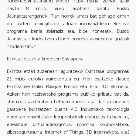
konektagarritasunaren arloko PEBA Plana, zeinak iaztik
hasita 8 milioi euro jasotzen baititu Eusko
Jaurlaritzarengandik. Plan horrek urrats bat gehiago eman
du aurten azpiegituren arloan industrialdeen Renove
programa berria abiaraziz eta, bide horretatik, Eusko
Jaurlaritzak kudeatzen dituen enpresa-azpiegitura guztiak
modernizatuz.
Ekintzailetza eta Enpresen Sustapena
Ekintzailetzari zuzenean laguntzeko Ekintzaile programak
21 milioi euroko aurrekontua du. Hori osatzeko daude
Ekintzaileentzako Basque Funtsa eta Bind 4.0 ekimena.
Azken hori nazioarteko programa publiko-pribatu bat da,
startupak azeleratzea helburu duena, eta startup onenen
garapena bultzatzen duena 4.0 Industriako teknologia
berrietan oinarritutako konponbideak erabiliz (datu handiak,
errealitate birtuala/areagotua, robotika kolaboratiboa,
zibersegurtasuna, Internet of Things, 3D inprimaketa, e.a.)