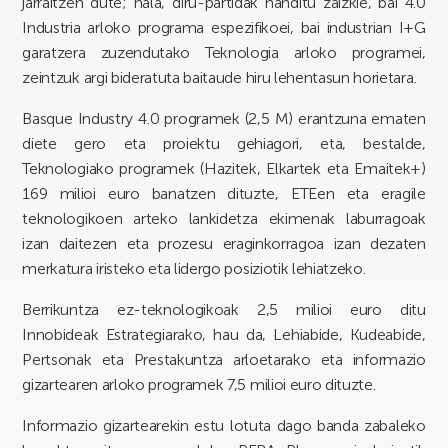
jarraitzen dute; hala, diru-partidak handitu zaizkie, bai 4.0
Industria arloko programa espezifikoei, bai industrian I+G
garatzera zuzendutako Teknologia arloko programei,
zeintzuk argi bideratuta baitaude hiru lehentasun horietara.
Basque Industry 4.0 programek (2,5 M) erantzuna ematen
diete gero eta proiektu gehiagori, eta, bestalde,
Teknologiako programek (Hazitek, Elkartek eta Emaitek+)
169 milioi euro banatzen dituzte, ETEen eta eragile
teknologikoen arteko lankidetza ekimenak laburragoak
izan daitezen eta prozesu eraginkorragoa izan dezaten
merkatura iristeko eta lidergo posiziotik lehiatzeko.
Berrikuntza ez-teknologikoak 2,5 milioi euro ditu
Innobideak Estrategiarako, hau da, Lehiabide, Kudeabide,
Pertsonak eta Prestakuntza arloetarako eta informazio
gizartearen arloko programek 7,5 milioi euro dituzte.
Informazio gizartearekin estu lotuta dago banda zabaleko