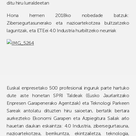
ditu hiru lurraldeetan
Hona hemen 2018ko nobedade batzuk:
Zibersegurtasunerako eta nazioartekotzea bultzatzeko
laguntzak, eta ETEei 4.0 Industria hurbiltzeko neurriak
Euskal enpresetako 500 profesional inguruk parte hartuko
dute aste honetan SPRI Taldeak (Eusko Jaurlaritzako
Enpresen Garapenerako Agentziak) eta Teknologi Parkeen
Sareak antolatu dituzten hiru saioetan, bertatik bertara
aurkezteko Ekonomi Garapen eta Azpiegitura Sailak arlo
hauetan daukan eskaintza: 4.0 Industria, zibersegurtasuna,
nazioartekotzea, berrikuntza, ekintzailetza, teknologia,