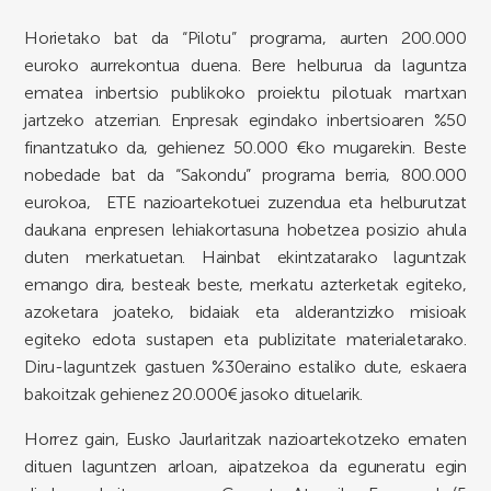
Horietako bat da “Pilotu” programa, aurten 200.000
euroko aurrekontua duena. Bere helburua da laguntza
ematea inbertsio publikoko proiektu pilotuak martxan
jartzeko atzerrian. Enpresak egindako inbertsioaren %50
finantzatuko da, gehienez 50.000 €ko mugarekin. Beste
nobedade bat da “Sakondu” programa berria, 800.000
eurokoa, ETE nazioartekotuei zuzendua eta helburutzat
daukana enpresen lehiakortasuna hobetzea posizio ahula
duten merkatuetan. Hainbat ekintzatarako laguntzak
emango dira, besteak beste, merkatu azterketak egiteko,
azoketara joateko, bidaiak eta alderantzizko misioak
egiteko edota sustapen eta publizitate materialetarako.
Diru-laguntzek gastuen %30eraino estaliko dute, eskaera
bakoitzak gehienez 20.000€ jasoko dituelarik.
Horrez gain, Eusko Jaurlaritzak nazioartekotzeko ematen
dituen laguntzen arloan, aipatzekoa da eguneratu egin