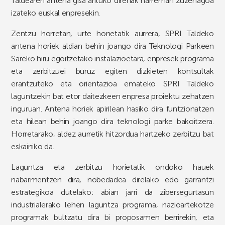
Taldearen antena gisa arituko direnak harreman zuzenagoa
izateko euskal enpresekin.
Zentzu horretan, urte honetatik aurrera, SPRI Taldeko
antena horiek aldian behin joango dira Teknologi Parkeen
Sareko hiru egoitzetako instalazioetara, enpresek programa
eta zerbitzuei buruz egiten dizkieten kontsultak
erantzuteko eta orientazioa emateko SPRI Taldeko
laguntzekin bat etor daitezkeen enpresa proiektu zehatzen
inguruan. Antena horiek apirilean hasiko dira funtzionatzen
eta hilean behin joango dira teknologi parke bakoitzera.
Horretarako, aldez aurretik hitzordua hartzeko zerbitzu bat
eskainiko da.
Laguntza eta zerbitzu horietatik ondoko hauek
nabarmentzen dira, nobedadea direlako edo garrantzi
estrategikoa dutelako: abian jarri da zibersegurtasun
industrialerako lehen laguntza programa, nazioartekotze
programak bultzatu dira bi proposamen berrirekin, eta