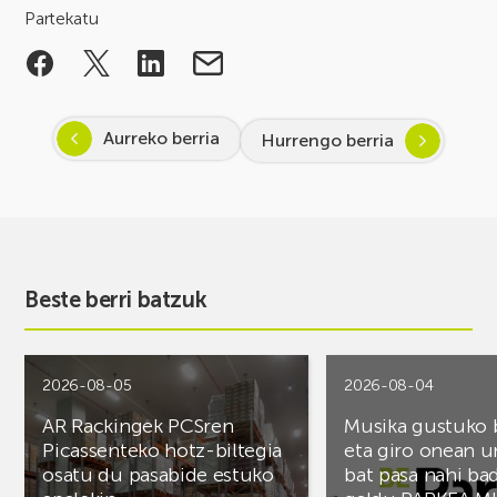
Partekatu
Aurreko berria
Hurrengo berria
Beste berri batzuk
2026-08-05
2026-08-04
AR Rackingek PCSren
Musika gustuko
Picassenteko hotz-biltegia
eta giro onean u
osatu du pasabide estuko
bat pasa nahi ba