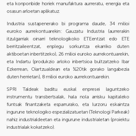
eta konponbide horiek manufaktura aurreratu, energia eta
osasun arloetan aplikatuz.
Industria sustapenerako bi programa daude, 34 milioi
euroko aurrekontuarekin: Gauzatu Industria (aurrerakin
itzulgarriak oinarri teknologikoko ETEentzat edo ETE
berritzaileentzat, enplegu sorkuntza ekarriko duten
aktiboetan inbertitzeko), 26 milioi euroko aurrekontuarekin,
eta Indartu (produkzio arloko inbertsioa bultzatzeko Ibar
Ezkerrean, Oiartzualdean eta %20tik gorako langabezia
duten herrietan), 8 milioi euroko aurrekontuarekin.
SPRI Taldeak baditu euskal enpresei laguntzeko
instrumentu transbertsalak, hala nola arrisku kapitaleko
funtsak finantzaketa esparrurako, eta lurzoru eskaintza
ingurune teknologiko espezializatuetan (Teknologi Parkeak)
nahiz industrialdeetan eta ingurune industrialetan (proiektu
industrialak kokatzeko).