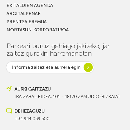
EKITALDIEN AGENDA
ARGITALPENAK
PRENTSA EREMUA
NORTASUN KORPORATIBOA
Parkeari buruz gehiago jakiteko, jar
zaitez gurekin harremanetan
Informa zaitez eta aurrera egin
AURKI GAITZAZU
IBAIZABAL BIDEA, 101 - 48170 ZAMUDIO (BIZKAIA)
DEI IEZAGUZU
+34 944 039 500