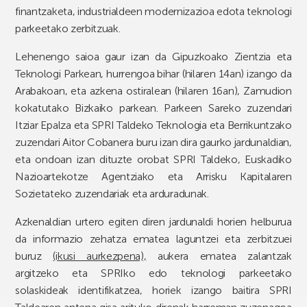
finantzaketa, industrialdeen modernizazioa edota teknologi
parkeetako zerbitzuak.
Lehenengo saioa gaur izan da Gipuzkoako Zientzia eta
Teknologi Parkean, hurrengoa bihar (hilaren 14an) izango da
Arabakoan, eta azkena ostiralean (hilaren 16an), Zamudion
kokatutako Bizkaiko parkean. Parkeen Sareko zuzendari
Itziar Epalza eta SPRI Taldeko Teknologia eta Berrikuntzako
zuzendari Aitor Cobanera buru izan dira gaurko jardunaldian,
eta ondoan izan dituzte orobat SPRI Taldeko, Euskadiko
Nazioartekotze Agentziako eta Arrisku Kapitalaren
Sozietateko zuzendariak eta arduradunak.
Azkenaldian urtero egiten diren jardunaldi horien helburua
da informazio zehatza ematea laguntzei eta zerbitzuei
buruz
(ikusi aurkezpena),
aukera ematea zalantzak
argitzeko eta SPRIko edo teknologi parkeetako
solaskideak identifikatzea, horiek izango baitira SPRI