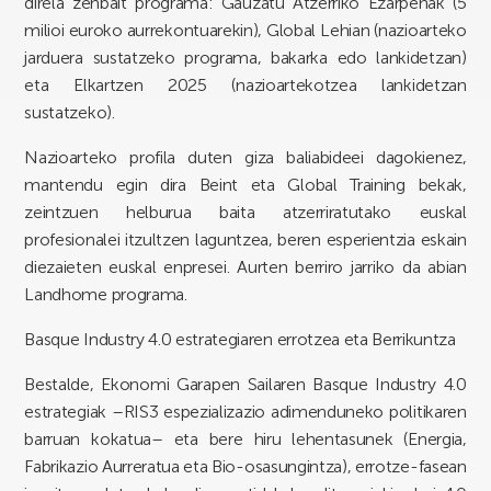
direla zenbait programa: Gauzatu Atzerriko Ezarpenak (5
milioi euroko aurrekontuarekin), Global Lehian (nazioarteko
jarduera sustatzeko programa, bakarka edo lankidetzan)
eta Elkartzen 2025 (nazioartekotzea lankidetzan
sustatzeko).
Nazioarteko profila duten giza baliabideei dagokienez,
mantendu egin dira Beint eta Global Training bekak,
zeintzuen helburua baita atzerriratutako euskal
profesionalei itzultzen laguntzea, beren esperientzia eskain
diezaieten euskal enpresei. Aurten berriro jarriko da abian
Landhome programa.
Basque Industry 4.0 estrategiaren errotzea eta Berrikuntza
Bestalde, Ekonomi Garapen Sailaren Basque Industry 4.0
estrategiak –RIS3 espezializazio adimenduneko politikaren
barruan kokatua– eta bere hiru lehentasunek (Energia,
Fabrikazio Aurreratua eta Bio-osasungintza), errotze-fasean