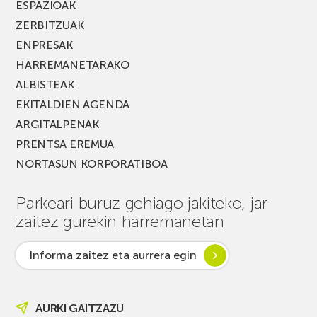
ESPAZIOAK
ZERBITZUAK
ENPRESAK
HARREMANETARAKO
ALBISTEAK
EKITALDIEN AGENDA
ARGITALPENAK
PRENTSA EREMUA
NORTASUN KORPORATIBOA
Parkeari buruz gehiago jakiteko, jar
zaitez gurekin harremanetan
Informa zaitez eta aurrera egin
AURKI GAITZAZU