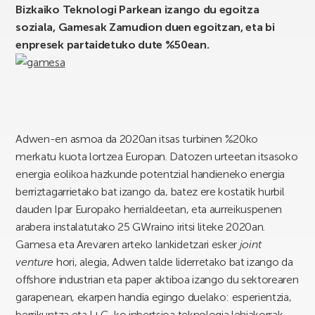
Bizkaiko Teknologi Parkean izango du egoitza
soziala, Gamesak Zamudion duen egoitzan, eta bi
enpresek partaidetuko dute %50ean.
Adwen-en asmoa da 2020an itsas turbinen %20ko
merkatu kuota lortzea Europan. Datozen urteetan itsasoko
energia eolikoa hazkunde potentzial handieneko energia
berriztagarrietako bat izango da, batez ere kostatik hurbil
dauden Ipar Europako herrialdeetan, eta aurreikuspenen
arabera instalatutako 25 GWraino iritsi liteke 2020an.
Gamesa eta Arevaren arteko lankidetzari esker
joint
venture
hori, alegia, Adwen talde liderretako bat izango da
offshore industrian eta paper aktiboa izango du sektorearen
garapenean, ekarpen handia egingo duelako: esperientzia,
berrikuntza eta I+G-ko inbertsioa teknologia lehiakorrak