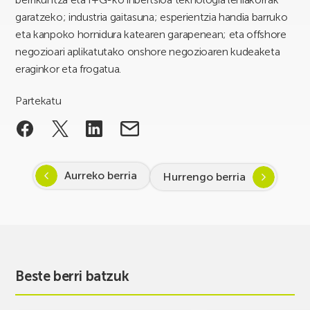
garatzeko; industria gaitasuna; esperientzia handia barruko
eta kanpoko hornidura katearen garapenean; eta offshore
negozioari aplikatutako onshore negozioaren kudeaketa
eraginkor eta frogatua.
Partekatu
Aurreko berria
Hurrengo berria
Beste berri batzuk