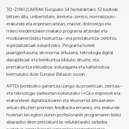
3D-ZIRKULARRAK Europako 14 herrialdetako 32 bazkide
biltzen ditu, unibertsitate, ikerketa-zentro, normalizazio-
erakunde eta enpresen artean, master, doktorego eta
mikro kredentzialen mailako programa aitzindari eta
modularren bidez hezkuntza- eta prestakuntza-zerbitzu
espezializatuak eskaintzeko. Programa horiek
jasangarritasuna, ekonomia zirkularra, teknologia digital
disruptiboak eta berrikuntza bilduko dituzte, eta
prestakuntza inklusiboa, eskuragarria eta kalitatezkoa
bermatuko dute Europar Batasun osoan.
APTEk berebiziko garrantzia izango du proiektuan, zientzia-
eta teknologia-parkeetan kokatutako I+Gko enpresek eta
erakundeek digitalizazioaren eta ekonomia zirkularraren
arloan dituzten premien feedbacka emanez, eta erakunde
horietan lan egiten duten profesionalek programaren bidez
abiaraziko diren prestakuntza-edukietarako sarbidea