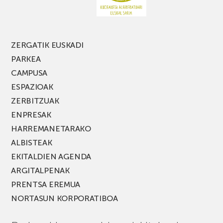
jaialdiaren
edizio
berria!
ZERGATIK EUSKADI
PARKEA
CAMPUSA
ESPAZIOAK
ZERBITZUAK
ENPRESAK
HARREMANETARAKO
ALBISTEAK
EKITALDIEN AGENDA
ARGITALPENAK
PRENTSA EREMUA
NORTASUN KORPORATIBOA