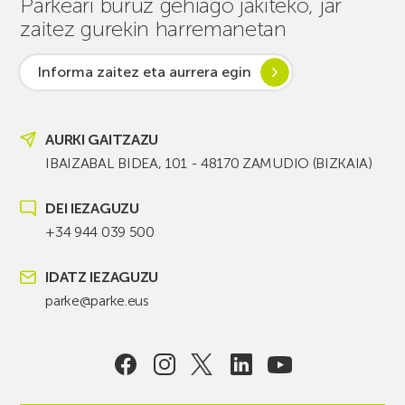
Parkeari buruz gehiago jakiteko, jar
zaitez gurekin harremanetan
Informa zaitez eta aurrera egin
AURKI GAITZAZU
IBAIZABAL BIDEA, 101 - 48170 ZAMUDIO (BIZKAIA)
DEI IEZAGUZU
+34 944 039 500
IDATZ IEZAGUZU
parke@parke.eus