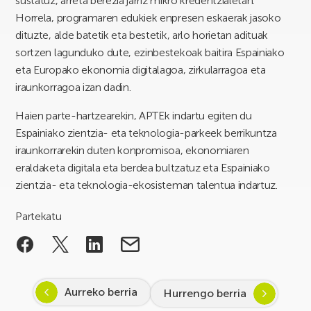
sustatuz, arreta berezia jarriz mikro kredentzialetan.
Horrela, programaren edukiek enpresen eskaerak jasoko
dituzte, alde batetik eta bestetik, arlo horietan adituak
sortzen lagunduko dute, ezinbestekoak baitira Espainiako
eta Europako ekonomia digitalagoa, zirkularragoa eta
iraunkorragoa izan dadin.
Haien parte-hartzearekin, APTEk indartu egiten du
Espainiako zientzia- eta teknologia-parkeek berrikuntza
iraunkorrarekin duten konpromisoa, ekonomiaren
eraldaketa digitala eta berdea bultzatuz eta Espainiako
zientzia- eta teknologia-ekosisteman talentua indartuz.
Partekatu
Aurreko berria
Hurrengo berria