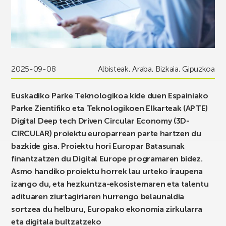
2025-09-08
Albisteak
,
Araba
,
Bizkaia
,
Gipuzkoa
Euskadiko Parke Teknologikoa kide duen Espainiako
Parke Zientifiko eta Teknologikoen Elkarteak (APTE)
Digital Deep tech Driven Circular Economy (3D-
CIRCULAR) proiektu europarrean parte hartzen du
bazkide gisa. Proiektu hori Europar Batasunak
finantzatzen du Digital Europe programaren bidez.
Asmo handiko proiektu horrek lau urteko iraupena
izango du, eta hezkuntza-ekosistemaren eta talentu
adituaren ziurtagiriaren hurrengo belaunaldia
sortzea du helburu, Europako ekonomia zirkularra
eta digitala bultzatzeko