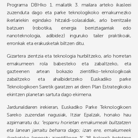
Programa DBHko 1. mailatik 3. mailara arteko ikasleei
zuzenduta dago eta parke teknologikoko emakumezko
ikerlariekin egindako hitzaldi-solasaldiak, arlo berritzaile
batzuen (robotika, energia berriztagarriak edo
nanoteknologia, adibidez) inguruko tailer praktikoak,
erronkak eta erakusketak biltzen ditu.
Gizartera zientzia eta teknologia hurbiltzeko, arlo horretan
emakumeen rola babesteko eta zabaltzeko, eta
gazteenen artean bokazio zientifiko-teknologikoak
zabaltzeko eta ahalbidetzeko Euskadiko parke
Teknologikoen Saretik garatzen ari diren Plan Estrategikoko
ekintzen planetan sartuta dago ekimena.
Jardunaldiaren irekieran, Euskadiko Parke Teknologikoen
Sareko zuzendari nagusiak, Itziar Epalzak, honako hau
azpimarratu du:
“esparru horietan emakumeak bultzatzen
eta lanean jarraitu beharra dago; izan ere, emakumeek
ikerketako lanpostu zientifikoen % 28 bakarrik betetzen