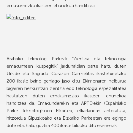
emakumezko ikasleen ehunekoa handitzea.
Arabako Teknologi Parkeak “Zientzia eta teknologia
emakumeen ikuspegitik” jardunaldian parte hartu duten
Urkide eta Sagrado Corazón Carmelitas ikastetxeetako
200 ikasle baino gehiago jaso ditu. Ekimenaren helburua
bigarren hezkuntzan zientzia edo teknologia espezialitatea
hautatzen duten emakumezko ikasleen ehunekoa
handitzea da. Emakunderekin eta APTErekin (Espainiako
Parke Teknologikoen Elkartea) elkarlanean antolatuta,
hitzordua Gipuzkoako eta Bizkaiko Parkeetan ere egingo
dute eta, hala, guztira 400 ikasle bilduko ditu ekimenak.