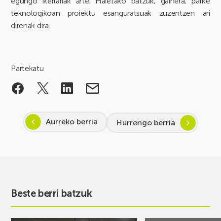
egungo ikerlariak arte. Haietako batzuk, gainera, parke
teknologikoan proiektu esanguratsuak zuzentzen ari
direnak dira.
Partekatu
Aurreko berria
Hurrengo berria
Beste berri batzuk