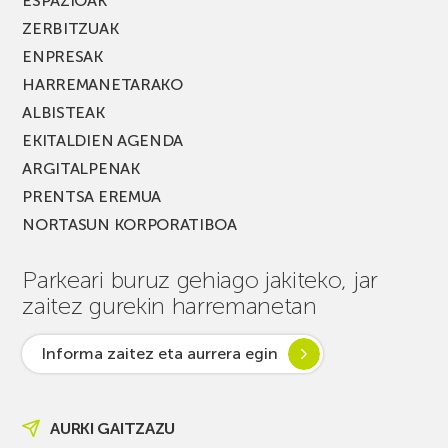
ESPAZIOAK
ZERBITZUAK
ENPRESAK
HARREMANETARAKO
ALBISTEAK
EKITALDIEN AGENDA
ARGITALPENAK
PRENTSA EREMUA
NORTASUN KORPORATIBOA
Parkeari buruz gehiago jakiteko, jar
zaitez gurekin harremanetan
Informa zaitez eta aurrera egin
AURKI GAITZAZU