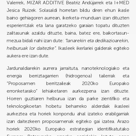
Valerrek, MIZAR ADDITIVE Beatriz Andújarrek eta I+MED
Jesica Ruizek. Solasaldi horretan bildu diren ehun ikasle
baino gehiagoren aurrean, ikerketa-munduan izan dituzten
esperientziak eta lana garatzeko garaian topatu dituzten
zailtasunak azaldu dituzte, baina, batez ere, baikortasun-
mezua bidali nahi izan dute:
“lanarekin eta dedikazioarekin,
helburuak lor daitezke”
. Ikasleek ikerlariei galderak egiteko
aukera ere izan dute.
Jardunaldiarekin aurrera jarraituta, nanoteknologiako eta
energia berriztagarrien (hidrogenoa) tailerrak eta
“Proposamen berritzaileak 2020ko Europako
erronketarako” lehiaketaren aurkezpena izan dituzte.
Horren guztiaren helburua izan da parke zientifiko eta
teknologikoetan hobetu beharreko alderdiak ikasleei
aurkeztea eta horiek konpondu ahal izateko erabilgarriak
izan daitezkeen proposamenak egiteko gai izatea. Arazo
horiek 2020ko Europako estrategian identifikatutako