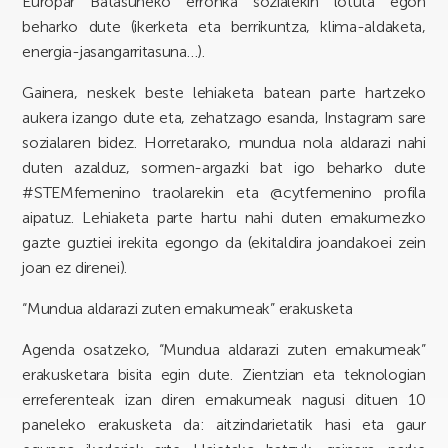
Europar Batasuneko erronka sozialekin lotuta egon
beharko dute (ikerketa eta berrikuntza, klima-aldaketa,
energia-jasangarritasuna…).
Gainera, neskek beste lehiaketa batean parte hartzeko
aukera izango dute eta, zehatzago esanda, Instagram sare
sozialaren bidez. Horretarako, mundua nola aldarazi nahi
duten azalduz, sormen-argazki bat igo beharko dute
#STEMfemenino traolarekin eta @cytfemenino profila
aipatuz. Lehiaketa parte hartu nahi duten emakumezko
gazte guztiei irekita egongo da (ekitaldira joandakoei zein
joan ez direnei).
“Mundua aldarazi zuten emakumeak” erakusketa
Agenda osatzeko, “Mundua aldarazi zuten emakumeak”
erakusketara bisita egin dute. Zientzian eta teknologian
erreferenteak izan diren emakumeak nagusi dituen 10
paneleko erakusketa da: aitzindarietatik hasi eta gaur