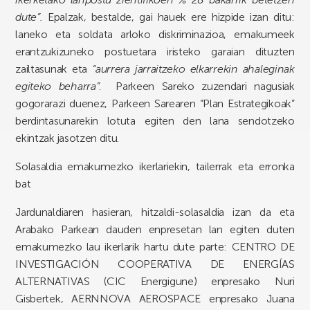
dute”.
Epalzak, bestalde, gai hauek ere hizpide izan ditu:
laneko eta soldata arloko diskriminazioa, emakumeek
erantzukizuneko postuetara iristeko garaian dituzten
zailtasunak eta
“aurrera jarraitzeko elkarrekin ahaleginak
egiteko beharra”
. Parkeen Sareko zuzendari nagusiak
gogorarazi duenez, Parkeen Sarearen “Plan Estrategikoak”
berdintasunarekin lotuta egiten den lana sendotzeko
ekintzak jasotzen ditu.
Solasaldia emakumezko ikerlariekin, tailerrak eta erronka
bat
Jardunaldiaren hasieran, hitzaldi-solasaldia izan da eta
Arabako Parkean dauden enpresetan lan egiten duten
emakumezko lau ikerlarik hartu dute parte: CENTRO DE
INVESTIGACIÓN COOPERATIVA DE ENERGÍAS
ALTERNATIVAS (CIC Energigune) enpresako Nuri
Gisbertek, AERNNOVA AEROSPACE enpresako Juana