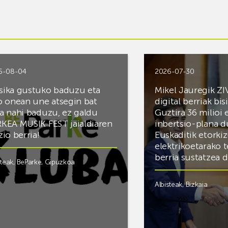
6-08-04
2026-07-30
ika gustuko baduzu eta
Mikel Jauregik ZI
o onean une atsegin bat
digital berriak bis
a nahi baduzu, ez galdu
Guztira 36 milioi
KEA MUSIK FEST jaialdiaren
inbertsio-plana d
zio berria!
Euskaditik etorki
elektrikoetarako 
berria sustatzea 
steak
,
BeParke
,
Gipuzkoa
Albisteak
,
Bizkaia