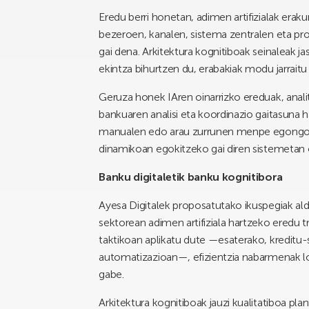
Eredu berri honetan, adimen artifizialak eraku
bezeroen, kanalen, sistema zentralen eta pr
gai dena. Arkitektura kognitiboak seinaleak j
ekintza bihurtzen du, erabakiak modu jarraitu
Geruza honek IAren oinarrizko ereduak, analit
bankuaren analisi eta koordinazio gaitasuna ha
manualen edo arau zurrunen menpe egongo, ba
dinamikoan egokitzeko gai diren sistemetan oi
Banku digitaletik banku kognitibora
Ayesa Digitalek proposatutako ikuspegiak ald
sektorean adimen artifiziala hartzeko eredu 
taktikoan aplikatu dute —esaterako, kredit
automatizazioan—, efizientzia nabarmenak lo
gabe.
Arkitektura kognitiboak jauzi kualitatiboa pl