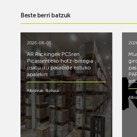
Beste berri batzuk
2026-08-05
202
AR Rackingek PCSren
Mus
Picassenteko hotz-biltegia
gir
osatu du pasabide estuko
pas
apalekin
PAR
edi
Albisteak
,
Bizkaia
Albi