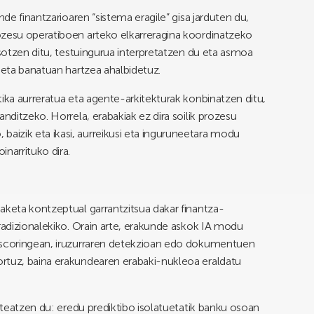
nde finantzarioaren “sistema eragile” gisa jarduten du,
ozesu operatiboen arteko elkarreragina koordinatzeko
asotzen ditu, testuingurua interpretatzen du eta asmoa
 eta banatuan hartzea ahalbidetuz.
ika aurreratua eta agente-arkitekturak konbinatzen ditu,
nditzeko. Horrela, erabakiak ez dira soilik prozesu
izik eta ikasi, aurreikusi eta inguruneetara modu
narrituko dira.
aketa kontzeptual garrantzitsua dakar finantza-
tradizionalekiko. Orain arte, erakunde askok IA modu
u-scoringean, iruzurraren detekzioan edo dokumentuen
rtuz, baina erakundearen erabaki-nukleoa eraldatu
anteatzen du: eredu prediktibo isolatuetatik banku osoan