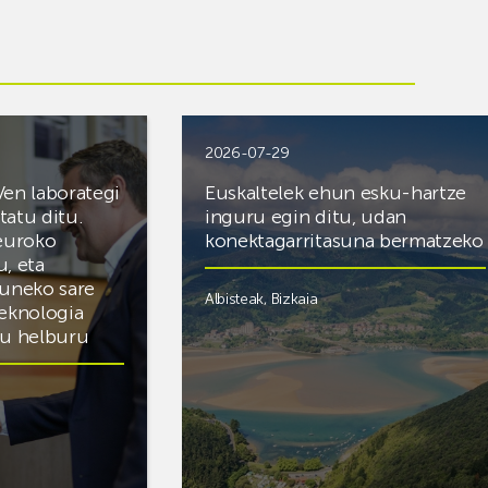
2026-07-29
Ven laborategi
Euskaltelek ehun esku-hartze
itatu ditu.
inguru egin ditu, udan
 euroko
konektagarritasuna bermatzeko
u, eta
zuneko sare
Albisteak
,
Bizkaia
teknologia
du helburu