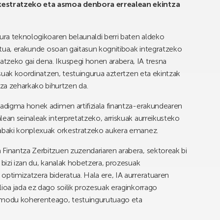
orkestratzeko eta asmoa denbora errealean ekintza
tura teknologikoaren belaunaldi berri baten aldeko
ritua, erakunde osoan gaitasun kognitiboak integratzeko
tzeko gai dena. Ikuspegi honen arabera, IA tresna
zesuak koordinatzen, testuingurua aztertzen eta ekintzak
a zeharkako bihurtzen da.
radigma honek adimen artifiziala finantza-erakundearen
lean seinaleak interpretatzeko, arriskuak aurreikusteko
rabaki konplexuak orkestratzeko aukera emanez.
Finantza Zerbitzuen zuzendariaren arabera, sektoreak bi
 bizi izan du, kanalak hobetzera, prozesuak
optimizatzera bideratua. Hala ere, IA aurreratuaren
lioa jada ez dago soilik prozesuak eraginkorrago
, modu koherenteago, testuingurutuago eta