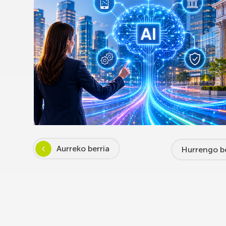
Aurreko berria
Hurrengo be