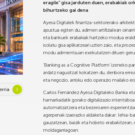
eragile” gisa jarduten duen, erabakiak 
bihurtzeko gai dena
Ayesa Digitalek finantza-sektorerako arkitek
apustua egiten du, adimen artifizialean oinar
eta bankuek erabakiak hartzeko modua eralda
isolatu gisa aplikatzeari uzten zaio, eta pro
modu adimentsuan exekutatzen dituen geruz
‘Banking as a Cognitive Platform’ izeneko pa
ardatz nagusitzat kokatzen du, denbora errea
eta negozio, arrisku edo operazio mailako e
rria
Carlos Fernández Ayesa Digitaleko Banka eta 
hamarkadatik gorako digitalizazio intentsiboa
automatizatzera eta bezeroaren esperientzia 
agerpenak izaerazko aldaketa dakar: lehia-ba
gauzatzean, baizik eta hobeto erabakitzean
moldagarriagoan.