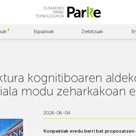
sak
Espazioak
Zerbitzuak
E
ektura kognitiboaren alde
ziala modu zeharkakoan 
2026-06-04
Konpainiak eredu berri bat proposatzen 