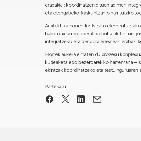
erabakiak koordinatzen dituen adimen integra
eta etengabeko ikaskuntzan oinarritutako lo
Arkitektura honen funtsezko elementuetako 
balioa exekuzio operatibo hutsetik testuingur
integratzeko eta denbora errealean erabaki 
Horrek aukera ematen du prozesu konplexuak
kudeaketa edo bezeroarekiko harremana— si
ekintzak koordinatzeko eta testuinguruaren a
Partekatu