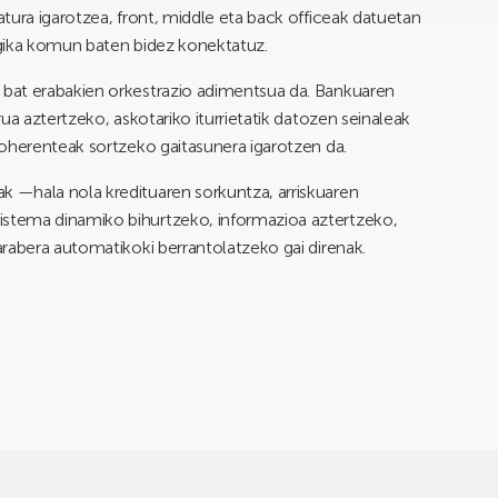
tura igarotzea, front, middle eta back officeak datuetan
gika komun baten bidez konektatuz.
bat erabakien orkestrazio adimentsua da. Bankuaren
ua aztertzeko, askotariko iturrietatik datozen seinaleak
koherenteak sortzeko gaitasunera igarotzen da.
 —hala nola kredituaren sorkuntza, arriskuaren
stema dinamiko bihurtzeko, informazioa aztertzeko,
rabera automatikoki berrantolatzeko gai direnak.