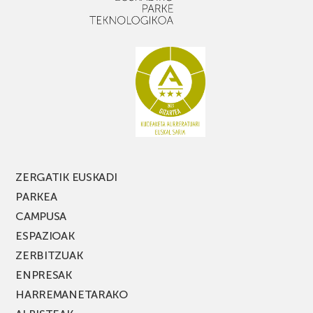
apalekin
nahi
baduzu,
ez
galdu
PARKEA
MUSIK
FEST
jaialdiaren
edizio
berria!
ZERGATIK EUSKADI
PARKEA
CAMPUSA
ESPAZIOAK
ZERBITZUAK
ENPRESAK
HARREMANETARAKO