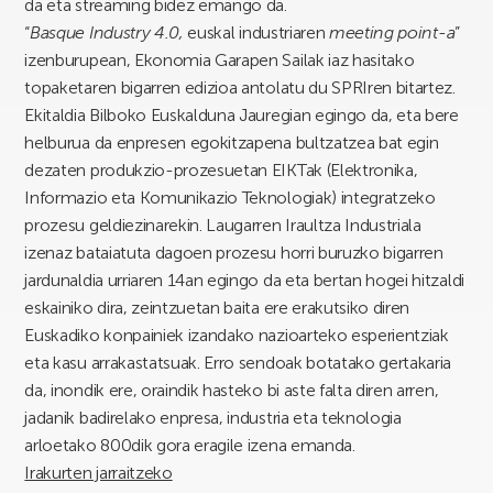
da eta streaming bidez emango da.
“
Basque
Industry 4.0,
euskal industriaren
meeting point-a
”
izenburupean, Ekonomia Garapen Sailak iaz hasitako
topaketaren bigarren edizioa antolatu du SPRIren bitartez.
Ekitaldia Bilboko Euskalduna Jauregian egingo da, eta bere
helburua da enpresen egokitzapena bultzatzea bat egin
dezaten produkzio-prozesuetan EIKTak (Elektronika,
Informazio eta Komunikazio Teknologiak) integratzeko
prozesu geldiezinarekin. Laugarren Iraultza Industriala
izenaz bataiatuta dagoen prozesu horri buruzko bigarren
jardunaldia urriaren 14an egingo da eta bertan hogei hitzaldi
eskainiko dira, zeintzuetan baita ere erakutsiko diren
Euskadiko konpainiek izandako nazioarteko esperientziak
eta kasu arrakastatsuak. Erro sendoak botatako gertakaria
da, inondik ere, oraindik hasteko bi aste falta diren arren,
jadanik badirelako enpresa, industria eta teknologia
arloetako 800dik gora eragile izena emanda.
Irakurten jarraitzeko