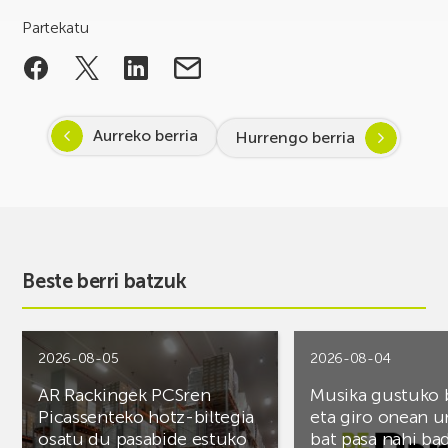
Partekatu
Aurreko berria
Hurrengo berria
Beste berri batzuk
2026-08-05
2026-08-04
AR Rackingek PCSren
Musika gustuko
Picassenteko hotz-biltegia
eta giro onean u
osatu du pasabide estuko
bat pasa nahi ba