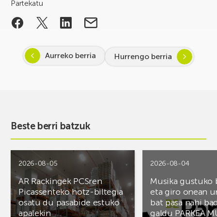
Partekatu
Aurreko berria
Hurrengo berria
Beste berri batzuk
2026-08-05
2026-08-04
AR Rackingek PCSren
Musika gustuko
Picassenteko hotz-biltegia
eta giro onean u
osatu du pasabide estuko
bat pasa nahi ba
apalekin
galdu PARKEA M