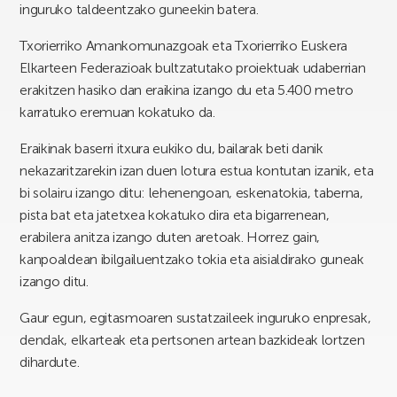
inguruko taldeentzako guneekin batera.
Txorierriko Amankomunazgoak eta Txorierriko Euskera
Elkarteen Federazioak bultzatutako proiektuak udaberrian
erakitzen hasiko dan eraikina izango du eta 5.400 metro
karratuko eremuan kokatuko da.
Eraikinak baserri itxura eukiko du, bailarak beti danik
nekazaritzarekin izan duen lotura estua kontutan izanik, eta
bi solairu izango ditu: lehenengoan, eskenatokia, taberna,
pista bat eta jatetxea kokatuko dira eta bigarrenean,
erabilera anitza izango duten aretoak. Horrez gain,
kanpoaldean ibilgailuentzako tokia eta aisialdirako guneak
izango ditu.
Gaur egun, egitasmoaren sustatzaileek inguruko enpresak,
dendak, elkarteak eta pertsonen artean bazkideak lortzen
dihardute.