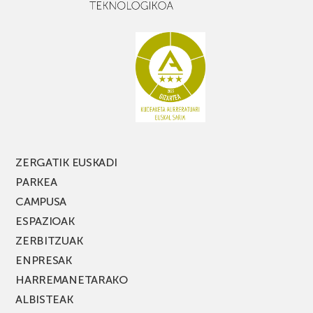
baduzu,
ez
galdu
PARKEA
MUSIK
FEST
jaialdiaren
edizio
berria!
ZERGATIK EUSKADI
PARKEA
CAMPUSA
ESPAZIOAK
ZERBITZUAK
ENPRESAK
HARREMANETARAKO
ALBISTEAK