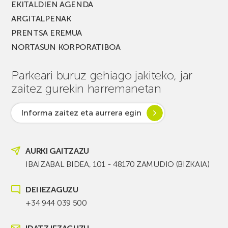
EKITALDIEN AGENDA
ARGITALPENAK
PRENTSA EREMUA
NORTASUN KORPORATIBOA
Parkeari buruz gehiago jakiteko, jar
zaitez gurekin harremanetan
Informa zaitez eta aurrera egin
AURKI GAITZAZU
IBAIZABAL BIDEA, 101 - 48170 ZAMUDIO (BIZKAIA)
DEI IEZAGUZU
+34 944 039 500