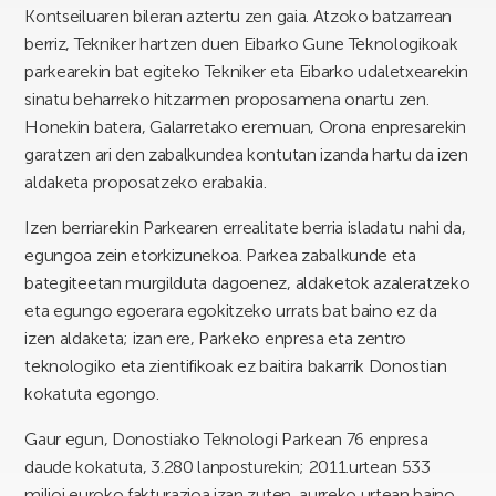
Kontseiluaren bileran aztertu zen gaia. Atzoko batzarrean
berriz, Tekniker hartzen duen Eibarko Gune Teknologikoak
parkearekin bat egiteko Tekniker eta Eibarko udaletxearekin
sinatu beharreko hitzarmen proposamena onartu zen.
Honekin batera, Galarretako eremuan, Orona enpresarekin
garatzen ari den zabalkundea kontutan izanda hartu da izen
aldaketa proposatzeko erabakia.
Izen berriarekin Parkearen errealitate berria isladatu nahi da,
egungoa zein etorkizunekoa. Parkea zabalkunde eta
bategiteetan murgilduta dagoenez, aldaketok azaleratzeko
eta egungo egoerara egokitzeko urrats bat baino ez da
izen aldaketa; izan ere, Parkeko enpresa eta zentro
teknologiko eta zientifikoak ez baitira bakarrik Donostian
kokatuta egongo.
Gaur egun, Donostiako Teknologi Parkean 76 enpresa
daude kokatuta, 3.280 lanposturekin; 2011.urtean 533
milioi euroko fakturazioa izan zuten, aurreko urtean baino