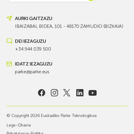
AURKI GAITZAZU
IBAIZABAL BIDEA, 101 - 48170 ZAMUDIO (BIZKAIA)
DEI IEZAGUZU
+34 944 039 500
IDATZ IEZAGUZU
parke@parke.eus
© Copyright 2026 Euskadiko Parke Teknologikoa
Lege-Oharra
Pribatutasun-Politika