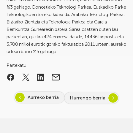
%3 gehiago. Donostiako Teknologi Parkea, Euskadiko Parke
Teknologikoen Sareko kidea da, Arabako Teknologi Parkea,
Bizkaiko Zientzia eta Teknologia Parkea eta Garaia
Berrikuntza Gunearekin batera. Sarea osatzen duten lau
parkeetan, guztira 424 enpresa daude, 14.436 lanpostu eta
3.700 milioi eurotik gorako fakturazioa 2011.urtean, aurreko
urtean baino %5 gehiago.
Partekatu
Aurreko berria
Hurrengo berria