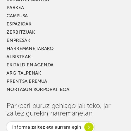
PARKEA
CAMPUSA
ESPAZIOAK
ZERBITZUAK
ENPRESAK
HARREMANETARAKO
ALBISTEAK
EKITALDIEN AGENDA
ARGITALPENAK
PRENTSA EREMUA
NORTASUN KORPORATIBOA
Parkeari buruz gehiago jakiteko, jar
zaitez gurekin harremanetan
Informa zaitez eta aurrera egin