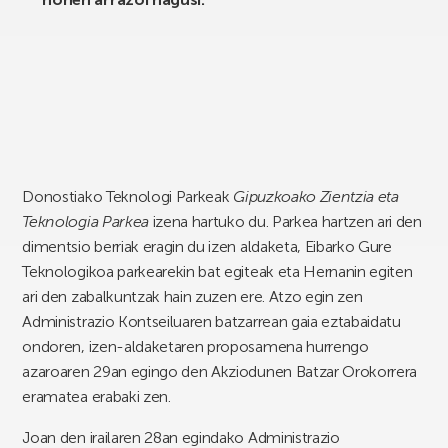
Donostiako Teknologi Parkeak
Gipuzkoako Zientzia eta
Teknologia Parkea
izena hartuko du. Parkea hartzen ari den
dimentsio berriak eragin du izen aldaketa, Eibarko Gure
Teknologikoa parkearekin bat egiteak eta Hernanin egiten
ari den zabalkuntzak hain zuzen ere. Atzo egin zen
Administrazio Kontseiluaren batzarrean gaia eztabaidatu
ondoren, izen-aldaketaren proposamena hurrengo
azaroaren 29an egingo den Akziodunen Batzar Orokorrera
eramatea erabaki zen.
Joan den irailaren 28an egindako Administrazio