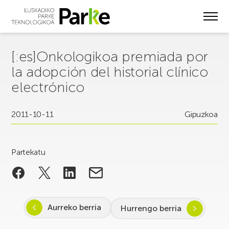
Skip
to
main
content
[:es]Onkologikoa premiada por
la adopción del historial clínico
electrónico
2011-10-11
Gipuzkoa
Partekatu
Aurreko berria
Hurrengo berria