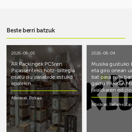
Beste berri batzuk
2026-08-05
2026-08-04
AR Rackingek PCSren
Musika gustuko
Picassenteko hotz-biltegia
eta giro onean u
osatu du pasabide estuko
bat pasa nahi ba
apalekin
galdu PARKEA M
jaialdiaren edizio
Albisteak
,
Bizkaia
Albisteak
,
BeParke
,
Gi