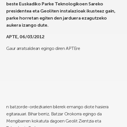
beste Euskadiko Parke Teknologikoen Sareko
presidentea eta Geoliten instalazioak ikusteaz gain,
parke horretan egiten den jarduera ezagutzeko
aukera izango dute.
APTE, 06/03/2012
Gaur arratsaldean egingo diren APTEre
n batzorde-ordezkarien bilerek emango diote hasiera
egitarauari. Bihar berriz, Batzar Orokorra egingo da
Mengibarren kokatuta dagoen Geolit Zientzia eta