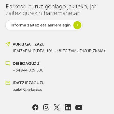
Parkeari buruz gehiago jakiteko, jar
zaitez gurekin harremanetan
Informa zaitez eta aurrera egin
AURKI GAITZAZU
IBAIZABAL BIDEA, 101 - 48170 ZAMUDIO (BIZKAIA)
DEI IEZAGUZU
+34 944 039 500
IDATZ IEZAGUZU
parke@parke.eus