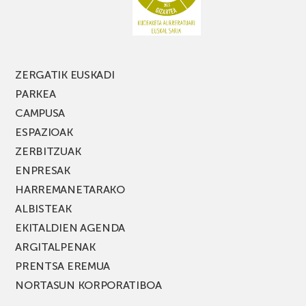
FEST
jaialdiaren
edizio
berria!
ZERGATIK EUSKADI
PARKEA
CAMPUSA
ESPAZIOAK
ZERBITZUAK
ENPRESAK
HARREMANETARAKO
ALBISTEAK
EKITALDIEN AGENDA
ARGITALPENAK
PRENTSA EREMUA
NORTASUN KORPORATIBOA