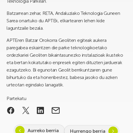
Teknologia Parkean.
Batzarrean zehar, RETA, Andaluziako Teknologia Guneen
Sarea onartuko du APTEk, elkartearen lehen kide
laguntzaile bezala.
APTEren Batzar Orokorra Geoliten egiteak aukera
paregabea eskaintzen die parke teknologikoetako
ordezkariei Geoliten bikaintasunezko instalazioak ikusteko
eta bertan kokatutako enpresek egiten dituzten jarduerak
ezagutzeko. Bi egunotan Geolit berrikuntzaren gune
bihurtuko da eta honenbestez, babesa jasoko du azken
urteotan egindako lanagatik.
Partekatu
Aurreko berria
Hurrengo berria