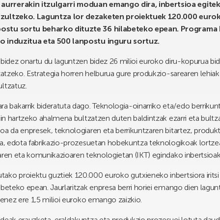
aurrerakin itzulgarri moduan emango dira, inbertsioa egite
tzultzeko. Laguntza lor dezaketen proiektuek 120.000 euroko
postu sortu beharko dituzte 36 hilabeteko epean. Programa 
io induzitua eta 500 lanpostu inguru sortuz.
 bidez onartu du laguntzen bidez 26 milioi euroko diru-kopurua bi
tzatzeko. Estrategia horren helburua gure produkzio-sarearen lehia
ltzatuz.
a bakarrik bideratuta dago. Teknologia-oinarriko eta/edo berriku
ain hartzeko ahalmena bultzatzen duten baldintzak ezarri eta bultzat
oa da enpresek, teknologiaren eta berrikuntzaren bitartez, produk
zea, edota fabrikazio-prozesuetan hobekuntza teknologikoak lortze
aren eta komunikazioaren teknologietan (IKT) egindako inbertsioak
ako proiektu guztiek 120.000 euroko gutxieneko inbertsiora iritsi
abeteko epean. Jaurlaritzak enpresa berri horiei emango dien lagun
ienez ere 1,5 milioi euroko emango zaizkio.
deak erauzketa, eraldakuntza eta produkzio prozesuei lotuta dauden