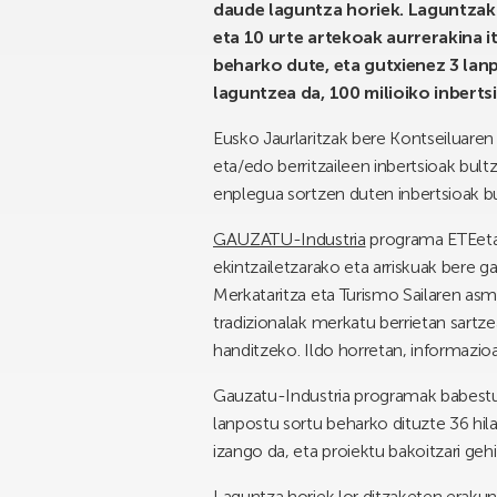
daude laguntza horiek. Laguntzak 
eta 10 urte artekoak aurrerakina i
beharko dute, eta gutxienez 3 lan
laguntzea da, 100 milioiko inberts
Eusko Jaurlaritzak bere Kontseiluaren
eta/edo berritzaileen inbertsioak bul
enplegua sortzen duten inbertsioak bu
GAUZATU-Industria
programa ETEetar
ekintzailetzarako eta arriskuak bere g
Merkataritza eta Turismo Sailaren asm
tradizionalak merkatu berrietan sart
handitzeko. Ildo horretan, informazio
Gauzatu-Industria programak babestut
lanpostu sortu beharko dituzte 36 hil
izango da, eta proiektu bakoitzari geh
Laguntza horiek lor ditzaketen erakun