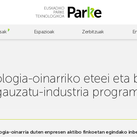
sak
Espazioak
Zerbitzuak
E
logia-oinarriko eteei eta b
auzatu-industria progra
logia-oinarria duten enpresen aktibo finkoetan egindako inbe