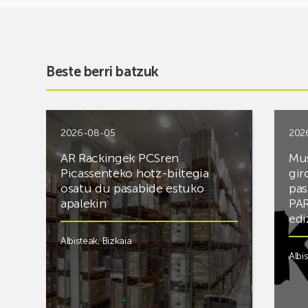
Beste berri batzuk
2026-08-05
202
AR Rackingek PCSren
Mus
Picassenteko hotz-biltegia
gir
osatu du pasabide estuko
pas
apalekin
PAR
edi
Albisteak
,
Bizkaia
Albi