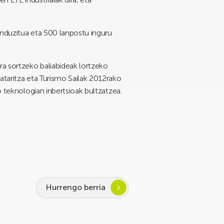
 induzitua eta 500 lanpostu inguru
ra sortzeko baliabideak lortzeko
ataritza eta Turismo Sailak 2012rako
o teknologian inbertsioak bultzatzea.
Hurrengo berria