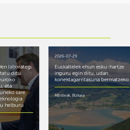
2026-07-29
Ven laborategi
Euskaltelek ehun esku-hartze
itatu ditu.
inguru egin ditu, udan
 euroko
konektagarritasuna bermatzeko
u, eta
zuneko sare
Albisteak
,
Bizkaia
teknologia
du helburu