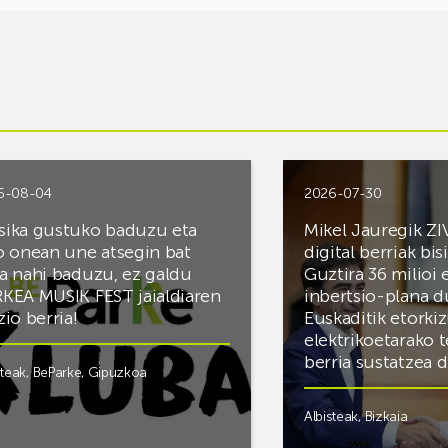
6-08-04
2026-07-30
ika gustuko baduzu eta
Mikel Jauregik ZI
o onean une atsegin bat
digital berriak bis
a nahi baduzu, ez galdu
Guztira 36 milioi
KEA MUSIK FEST jaialdiaren
inbertsio-plana d
zio berria!
Euskaditik etorki
elektrikoetarako 
berria sustatzea 
steak
,
BeParke
,
Gipuzkoa
Albisteak
,
Bizkaia