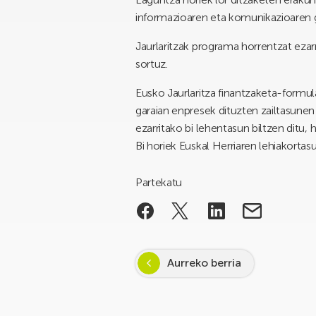
informazioaren eta komunikazioaren 
Jaurlaritzak programa horrentzat ezarr
sortuz.
Eusko Jaurlaritza finantzaketa-formul
garaian enpresek dituzten zailtasunen
ezarritako bi lehentasun biltzen ditu,
Bi horiek Euskal Herriaren lehiakorta
Partekatu
Aurreko berria