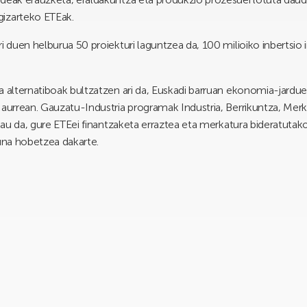
gizarteko ETEak.
i duen helburua 50 proiekturi laguntzea da, 100 milioiko inbertsio
a alternatiboak bultzatzen ari da, Euskadi barruan ekonomia-jardue
 aurrean. Gauzatu-Industria programak Industria, Berrikuntza, Merk
 hau da, gure ETEei finantzaketa erraztea eta merkatura bideratutak
suna hobetzea dakarte.