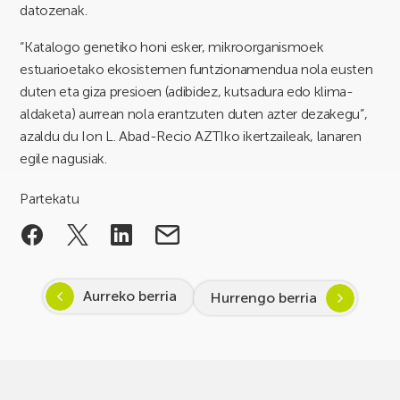
datozenak.
“Katalogo genetiko honi esker, mikroorganismoek
estuarioetako ekosistemen funtzionamendua nola eusten
duten eta giza presioen (adibidez, kutsadura edo klima-
aldaketa) aurrean nola erantzuten duten azter dezakegu”,
azaldu du Ion L. Abad-Recio AZTIko ikertzaileak, lanaren
egile nagusiak.
Partekatu
Aurreko berria
Hurrengo berria