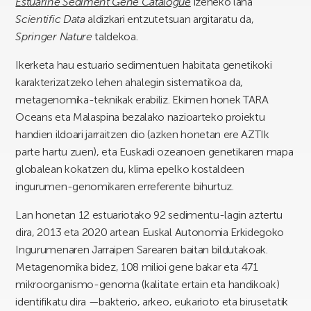
Estuarine Sediment Gene Catalogue
izeneko lana
Scientific Data
aldizkari entzutetsuan argitaratu da,
Springer Nature
taldekoa.
Ikerketa hau estuario sedimentuen habitata genetikoki
karakterizatzeko lehen ahalegin sistematikoa da,
metagenomika-teknikak erabiliz. Ekimen honek TARA
Oceans eta Malaspina bezalako nazioarteko proiektu
handien ildoari jarraitzen dio (azken honetan ere AZTIk
parte hartu zuen), eta Euskadi ozeanoen genetikaren mapa
globalean kokatzen du, klima epelko kostaldeen
ingurumen-genomikaren erreferente bihurtuz.
Lan honetan 12 estuariotako 92 sedimentu-lagin aztertu
dira, 2013 eta 2020 artean Euskal Autonomia Erkidegoko
Ingurumenaren Jarraipen Sarearen baitan bildutakoak.
Metagenomika bidez, 108 milioi gene bakar eta 471
mikroorganismo-genoma (kalitate ertain eta handikoak)
identifikatu dira —bakterio, arkeo, eukarioto eta birusetatik