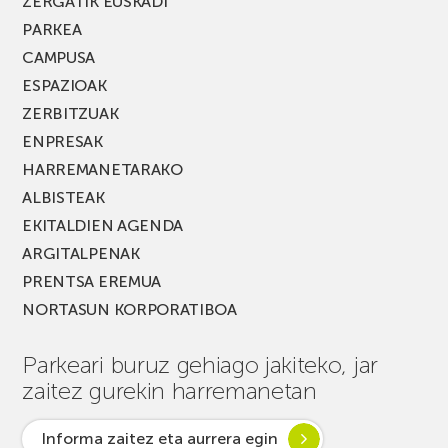
ZERGATIK EUSKADI
PARKEA
CAMPUSA
ESPAZIOAK
ZERBITZUAK
ENPRESAK
HARREMANETARAKO
ALBISTEAK
EKITALDIEN AGENDA
ARGITALPENAK
PRENTSA EREMUA
NORTASUN KORPORATIBOA
Parkeari buruz gehiago jakiteko, jar
zaitez gurekin harremanetan
Informa zaitez eta aurrera egin