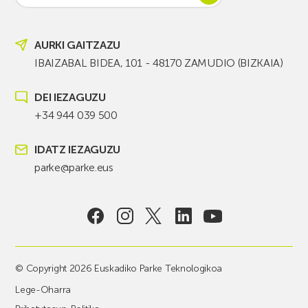
AURKI GAITZAZU
IBAIZABAL BIDEA, 101 - 48170 ZAMUDIO (BIZKAIA)
DEI IEZAGUZU
+34 944 039 500
IDATZ IEZAGUZU
parke@parke.eus
© Copyright 2026 Euskadiko Parke Teknologikoa
Lege-Oharra