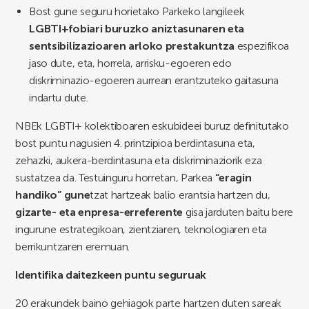
Bost gune seguru horietako Parkeko langileek
LGBTI+fobiari buruzko aniztasunaren eta
sentsibilizazioaren arloko prestakuntza
espezifikoa
jaso dute, eta, horrela, arrisku-egoeren edo
diskriminazio-egoeren aurrean erantzuteko gaitasuna
indartu dute.
NBEk LGBTI+ kolektiboaren eskubideei buruz definitutako
bost puntu nagusien 4. printzipioa berdintasuna eta,
zehazki, aukera-berdintasuna eta diskriminaziorik eza
sustatzea da. Testuinguru horretan, Parkea
“eragin
handiko” gune
tzat hartzeak balio erantsia hartzen du,
gizarte- eta enpresa-erreferente
gisa jarduten baitu bere
ingurune estrategikoan, zientziaren, teknologiaren eta
berrikuntzaren eremuan.
Identifika daitezkeen puntu seguruak
20 erakundek baino gehiagok parte hartzen duten sareak