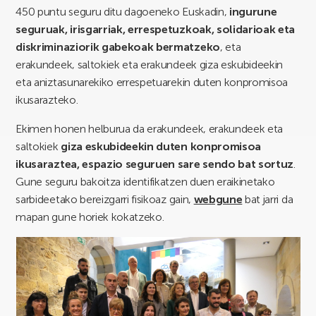
450 puntu seguru ditu dagoeneko Euskadin,
ingurune
seguruak, irisgarriak, errespetuzkoak, solidarioak eta
diskriminaziorik gabekoak bermatzeko
, eta
erakundeek, saltokiek eta erakundeek giza eskubideekin
eta aniztasunarekiko errespetuarekin duten konpromisoa
ikusarazteko.
Ekimen honen helburua da erakundeek, erakundeek eta
saltokiek
giza eskubideekin duten konpromisoa
ikusaraztea, espazio seguruen sare sendo bat sortuz
.
Gune seguru bakoitza identifikatzen duen eraikinetako
sarbideetako bereizgarri fisikoaz gain,
webgune
bat jarri da
mapan gune horiek kokatzeko.