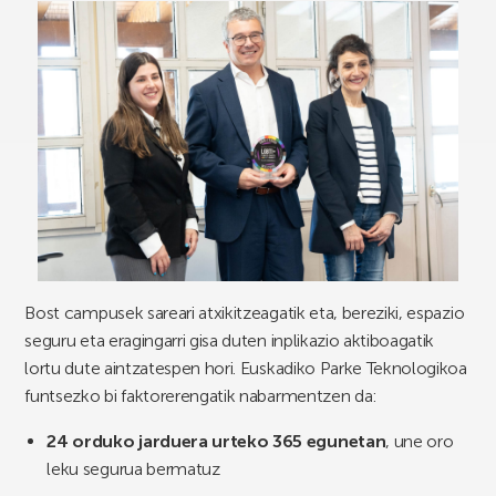
Bost campusek sareari atxikitzeagatik eta, bereziki, espazio
seguru eta eragingarri gisa duten inplikazio aktiboagatik
lortu dute aintzatespen hori. Euskadiko Parke Teknologikoa
funtsezko bi faktorerengatik nabarmentzen da:
24 orduko jarduera urteko 365 egunetan
, une oro
leku segurua bermatuz