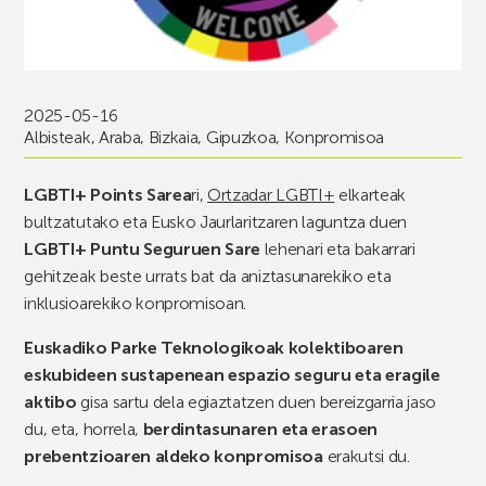
2025-05-16
Albisteak
,
Araba
,
Bizkaia
,
Gipuzkoa
,
Konpromisoa
LGBTI+ Points Sarea
ri,
Ortzadar LGBTI+
elkarteak
bultzatutako
eta Eusko Jaurlaritzaren laguntza duen
LGBTI+ Puntu Seguruen Sare
lehenari eta bakarrari
gehitzeak beste urrats bat da aniztasunarekiko eta
inklusioarekiko konpromisoan.
Euskadiko Parke Teknologikoak kolektiboaren
eskubideen sustapenean espazio seguru eta eragile
aktibo
gisa sartu dela egiaztatzen duen bereizgarria jaso
du, eta, horrela,
berdintasunaren eta erasoen
prebentzioaren aldeko konpromisoa
erakutsi du.