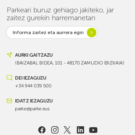
Parkeari buruz gehiago jakiteko, jar
zaitez gurekin harremanetan
Informa zaitez eta aurrera egin
AURKI GAITZAZU
IBAIZABAL BIDEA, 101 - 48170 ZAMUDIO (BIZKAIA)
DEI IEZAGUZU
+34 944 039 500
IDATZ IEZAGUZU
parke@parke.eus