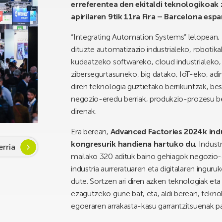
erreferentea den ekitaldi teknologikoak
apirilaren 9tik 11ra Fira – Barcelona e
“Integrating Automation Systems” lelopean,
dituzte automatizazio industrialeko, robotika
kudeatzeko softwareko, cloud industrialeko, 
zibersegurtasuneko, big datako, IoT-eko, adim
diren teknologia guztietako berrikuntzak, be
negozio-eredu berriak, produkzio-prozesu ber
direnak.
Era berean,
Advanced Factories 2024k ind
kongresurik handiena hartuko du
, Indus
rria
mailako 320 adituk baino gehiagok negozio-
industria aurreratuaren eta digitalaren ing
dute. Sortzen ari diren azken teknologiak eta
ezagutzeko gune bat, eta, aldi berean, tekn
egoeraren arrakasta-kasu garrantzitsuenak p