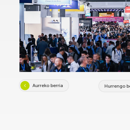
Aurreko berria
Hurrengo be