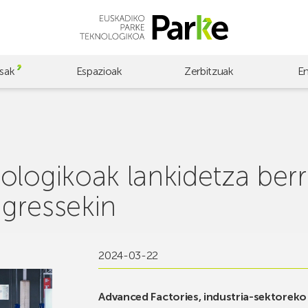
sak
Espazioak
Zerbitzuak
E
ologikoak lankidetza ber
gressekin
2024-03-22
Advanced Factories, industria-sektorek