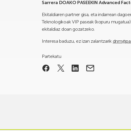
Sarrera DOAKO PASEEKIN Advanced Fact
Ekitaldiaren partner gisa, eta indarrean dago
Teknologikoak VIP paseak (kopuru mugatua) 
ekitaldiaz doan gozatzeko.
Interesa baduzu, ez izan zalantzarik
dnm@par
Partekatu