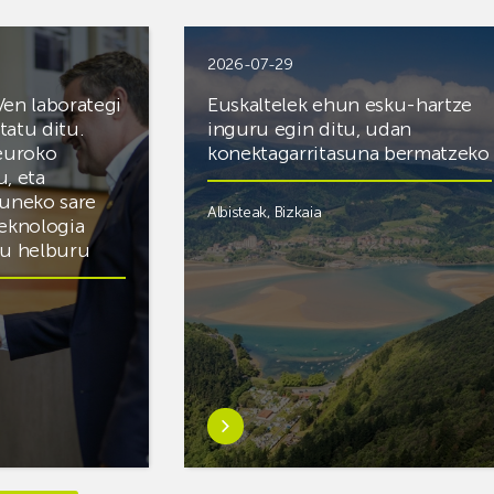
2026-07-29
Ven laborategi
Euskaltelek ehun esku-hartze
itatu ditu.
inguru egin ditu, udan
 euroko
konektagarritasuna bermatzeko
u, eta
zuneko sare
Albisteak
,
Bizkaia
teknologia
du helburu
Ezagutu
gehiago:Euskaltelek
ategi
ehun