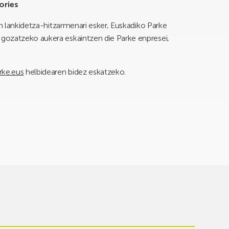
ories
en lankidetza-hitzarmenari esker, Euskadiko Parke
gozatzeko aukera eskaintzen die Parke enpresei,
ke.eus
helbidearen bidez eskatzeko.