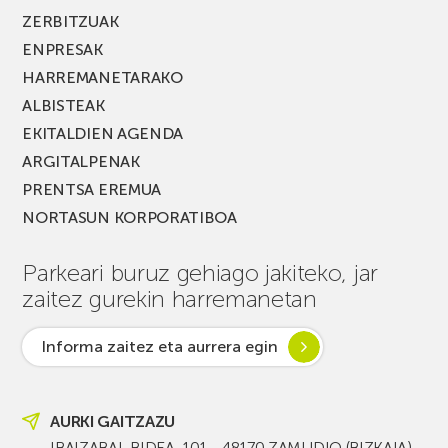
ZERBITZUAK
ENPRESAK
HARREMANETARAKO
ALBISTEAK
EKITALDIEN AGENDA
ARGITALPENAK
PRENTSA EREMUA
NORTASUN KORPORATIBOA
Parkeari buruz gehiago jakiteko, jar
zaitez gurekin harremanetan
Informa zaitez eta aurrera egin
AURKI GAITZAZU
IBAIZABAL BIDEA, 101 - 48170 ZAMUDIO (BIZKAIA)