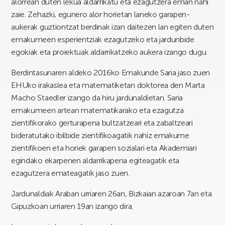
alorrean duten lekua aldarrikatu eta ezagutzera eman nahi
zaie. Zehazki, egunero alor horietan laneko garapen-
aukerak guztiontzat berdinak izan daitezen lan egiten duten
emakumeen esperientziak ezagutzeko eta jardunbide
egokiak eta proiektuak aldarrikatzeko aukera izango dugu.
Berdintasunaren aldeko 2016ko Emakunde Saria jaso zuen
EHUko irakaslea eta matematiketan doktorea den Marta
Macho Staedler izango da hiru jardunaldietan. Saria
emakumeen artean matematikarako eta ezagutza
zientifikorako gerturapena bultzatzeari eta zabaltzeari
bideratutako ibilbide zientifikoagatik nahiz emakume
zientifikoen eta horiek garapen sozialari eta Akademiari
egindako ekarpenen aldarrikapena egiteagatik eta
ezagutzera emateagatik jaso zuen.
Jardunaldiak Araban urriaren 26an, Bizkaian azaroan 7an eta
Gipuzkoan urriaren 19an izango dira.