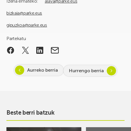
Izena emateko:
alava@parke.eus
bizkaia@parke.eus
gipuzkoa@parke.eus
Partekatu
Aurreko berria
Hurrengo berria
Beste berri batzuk