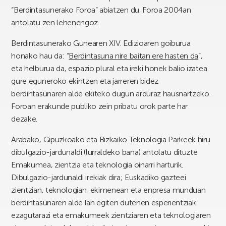
“Berdintasunerako Foroa” abiatzen du. Foroa 2004an
antolatu zen lehenengoz.
Berdintasunerako Gunearen
XIV. Edizioaren goiburua
honako hau da: “
Berdintasuna nire baitan ere hasten da
”,
eta helburua da, espazio plural eta ireki honek balio izatea
gure eguneroko ekintzen eta jarreren bidez
berdintasunaren alde ekiteko dugun arduraz hausnartzeko.
Foroan erakunde publiko zein pribatu orok parte har
dezake.
Arabako, Gipuzkoako eta Bizkaiko Teknologia Parkeek hiru
dibulgazio-jardunaldi (lurraldeko bana) antolatu dituzte
Emakumea, zientzia eta teknologia oinarri harturik.
Dibulgazio-jardunaldi irekiak dira; Euskadiko gazteei
zientzian, teknologian, ekimenean eta enpresa munduan
berdintasunaren alde lan egiten dutenen esperientziak
ezagutarazi eta emakumeek zientziaren eta teknologiaren