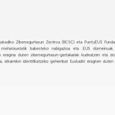
uskadiko Zibersegurtasun Zentroa (BCSC) eta PuntuEUS Fundazi
ra mehatxuetatik babesteko nabigazioa eta .EUS domeinuak. 
eragina duten zibersegurtasun-gertakariak kudeatzen eta d
a, elkarrekin identifikatzeko gehienbat Euskadin eragiten duten