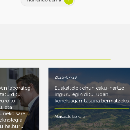
2026-07-29
Ven laborategi
Euskaltelek ehun esku-hartze
itatu ditu.
inguru egin ditu, udan
 euroko
konektagarritasuna bermatzeko
u, eta
zuneko sare
Albisteak
,
Bizkaia
teknologia
du helburu