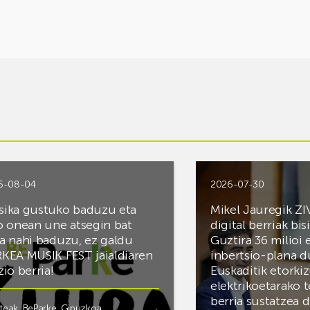
6-08-04
2026-07-30
ika gustuko baduzu eta
Mikel Jauregik ZI
o onean une atsegin bat
digital berriak bis
a nahi baduzu, ez galdu
Guztira 36 milioi
KEA MUSIK FEST jaialdiaren
inbertsio-plana d
zio berria!
Euskaditik etorki
elektrikoetarako 
berria sustatzea 
steak
,
BeParke
,
Gipuzkoa