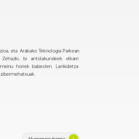
oa, eta Arabako Teknologia Parkean
Zehazki, bi antolakundeek elkarri
omeinu horiek babesten. Lankidetza
 zibermehatxuak.
Hurrengo berria