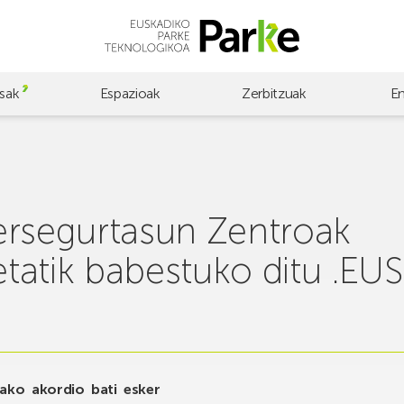
sak
Espazioak
Zerbitzuak
E
ersegurtasun Zentroak
tatik babestuko ditu .E
ako akordio bati esker