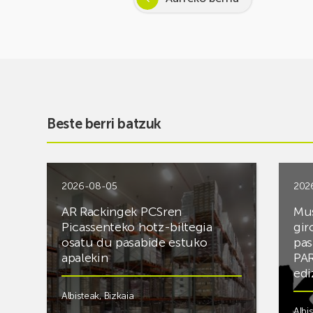
Beste berri batzuk
2026-08-05
202
AR Rackingek PCSren
Mus
Picassenteko hotz-biltegia
gir
osatu du pasabide estuko
pas
apalekin
PAR
edi
Albisteak
,
Bizkaia
Albi