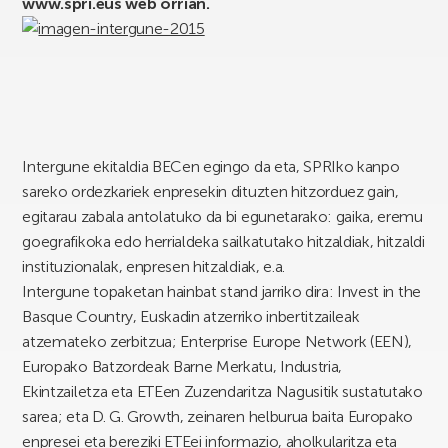
www.spri.eus web orrian.
Intergune ekitaldia BECen egingo da eta, SPRIko kanpo
sareko ordezkariek enpresekin dituzten hitzorduez gain,
egitarau zabala antolatuko da bi egunetarako: gaika, eremu
goegrafikoka edo herrialdeka sailkatutako hitzaldiak, hitzaldi
instituzionalak, enpresen hitzaldiak, e.a.
Intergune topaketan hainbat stand jarriko dira: Invest in the
Basque Country, Euskadin atzerriko inbertitzaileak
atzemateko zerbitzua; Enterprise Europe Network (EEN),
Europako Batzordeak Barne Merkatu, Industria,
Ekintzailetza eta ETEen Zuzendaritza Nagusitik sustatutako
sarea; eta D. G. Growth, zeinaren helburua baita Europako
enpresei eta bereziki ETEei informazio, aholkularitza eta