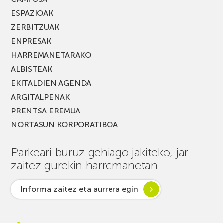
ESPAZIOAK
ZERBITZUAK
ENPRESAK
HARREMANETARAKO
ALBISTEAK
EKITALDIEN AGENDA
ARGITALPENAK
PRENTSA EREMUA
NORTASUN KORPORATIBOA
Parkeari buruz gehiago jakiteko, jar
zaitez gurekin harremanetan
Informa zaitez eta aurrera egin