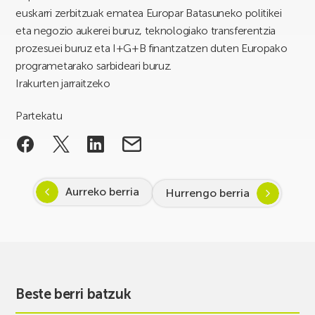
euskarri zerbitzuak ematea Europar Batasuneko politikei
eta negozio aukerei buruz, teknologiako transferentzia
prozesuei buruz eta I+G+B finantzatzen duten Europako
programetarako sarbideari buruz.
Irakurten jarraitzeko
Partekatu
Aurreko berria
Hurrengo berria
Beste berri batzuk