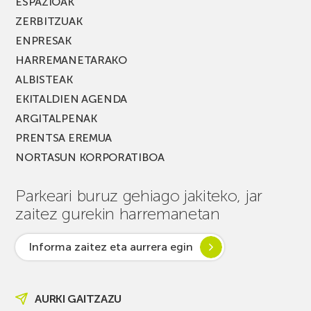
ESPAZIOAK
ZERBITZUAK
ENPRESAK
HARREMANETARAKO
ALBISTEAK
EKITALDIEN AGENDA
ARGITALPENAK
PRENTSA EREMUA
NORTASUN KORPORATIBOA
Parkeari buruz gehiago jakiteko, jar
zaitez gurekin harremanetan
Informa zaitez eta aurrera egin
AURKI GAITZAZU