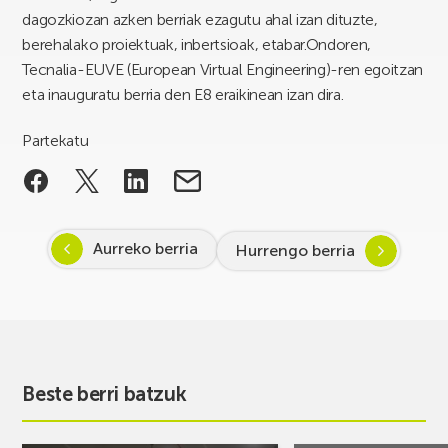
dagozkiozan azken berriak ezagutu ahal izan dituzte,
berehalako proiektuak, inbertsioak, etabar.Ondoren,
Tecnalia-EUVE (European Virtual Engineering)-ren egoitzan
eta inauguratu berria den E8 eraikinean izan dira.
Partekatu
Aurreko berria
Hurrengo berria
Beste berri batzuk