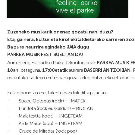
Zuzeneko musikarik onenaz gozatu nahi duzu?
Eta, gainera, kultur eta kirol ekitaldietarako sarreren zo
Ba zure neurrira egindako JAIA dugu
PARKEA MUSIK FEST BUELTAN DA!
Aurten ere, Euskadiko Parke Teknologikoek
PARKEA MUSIK F
18an
, osteguna,
17:00etatik
aurrera
BASERRI ANTZOKIAN,
osatutako taldeen erritmoan gozatzeko, entzuteko eta dantzat
Edizio honetan ere, talentu handiak ditugu lagun:
· Space Octopus (rock) – IMATEK
· Lur Jota (rock euskaldun) – BIOLAN
· Malatestta (rock) – INGETEAM
· Arde Marte (pop) – INGETEAM
· Cruce de Miradas (rock pop)