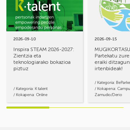
STEAM
FOROA
2026-
Partekatu
2027:
zure
Zientzia
erronkak,
eta
eraiki
teknologiarako
ditzagun
bokazioa
irtenbideak!
2026-09-10
2026-09-15
piztuz
Inspira STEAM 2026-2027:
MUGIKORTAS
Zientzia eta
Partekatu zure
teknologiarako bokazioa
eraiki ditzagun
piztuz
irtenbideak!
/ Kategoria:
BePark
/ Kategoria:
K·talent
/ Kokapena: Camp
/ Kokapena: Online
Zamudio/Derio