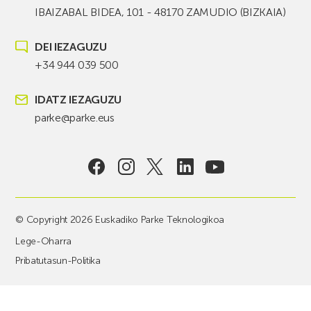
IBAIZABAL BIDEA, 101 - 48170 ZAMUDIO (BIZKAIA)
DEI IEZAGUZU
+34 944 039 500
IDATZ IEZAGUZU
parke@parke.eus
© Copyright 2026 Euskadiko Parke Teknologikoa
Lege-Oharra
Pribatutasun-Politika