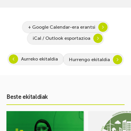
+ Google Calendar-era erantsi
iCal / Outlook esportazioa
Aurreko ekitaldia
Hurrengo ekitaldia
Beste ekitaldiak
Ekitaldia
Ekitaldia
ikusi
ikusi
Inspira
MUGIKORTASUN