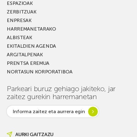
ESPAZIOAK
ZERBITZUAK
ENPRESAK
HARREMANETARAKO
ALBISTEAK
EKITALDIEN AGENDA
ARGITALPENAK
PRENTSA EREMUA
NORTASUN KORPORATIBOA
Parkeari buruz gehiago jakiteko, jar
zaitez gurekin harremanetan
Informa zaitez eta aurrera egin
AURKI GAITZAZU