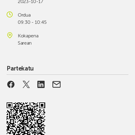
2023-10-17
Ordua
09:30 - 10:45
Kokapena
Sarean
Partekatu