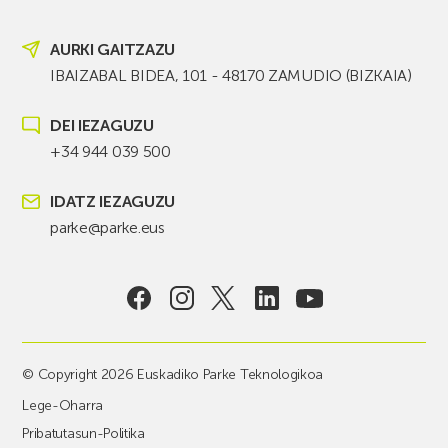
AURKI GAITZAZU
IBAIZABAL BIDEA, 101 - 48170 ZAMUDIO (BIZKAIA)
DEI IEZAGUZU
+34 944 039 500
IDATZ IEZAGUZU
parke@parke.eus
© Copyright 2026 Euskadiko Parke Teknologikoa
Lege-Oharra
Pribatutasun-Politika