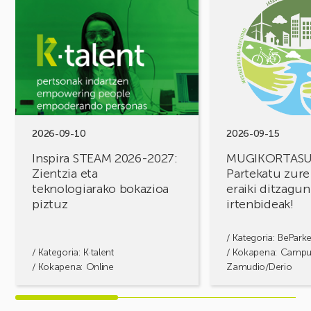
ikusi
ikusi
Inspira
MUGIKORTASUN
STEAM
FOROA
2026-
Partekatu
2027:
zure
Zientzia
erronkak,
eta
eraiki
teknologiarako
ditzagun
bokazioa
irtenbideak!
2026-09-10
2026-09-15
piztuz
Inspira STEAM 2026-2027:
MUGIKORTAS
Zientzia eta
Partekatu zure
teknologiarako bokazioa
eraiki ditzagun
piztuz
irtenbideak!
/ Kategoria:
BePark
/ Kategoria:
K·talent
/ Kokapena: Camp
/ Kokapena: Online
Zamudio/Derio