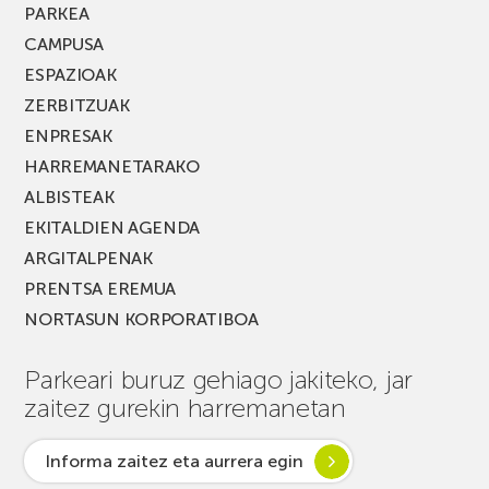
PARKEA
CAMPUSA
ESPAZIOAK
ZERBITZUAK
ENPRESAK
HARREMANETARAKO
ALBISTEAK
EKITALDIEN AGENDA
ARGITALPENAK
PRENTSA EREMUA
NORTASUN KORPORATIBOA
Parkeari buruz gehiago jakiteko, jar
zaitez gurekin harremanetan
Informa zaitez eta aurrera egin