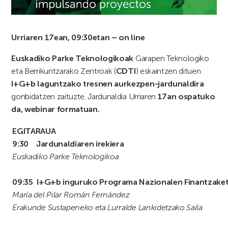
Urriaren 17ean, 09:30etan – on line
Euskadiko Parke Teknologikoak
Garapen Teknologiko
eta Berrikuntzarako Zentroak (
CDTI
) eskaintzen dituen
I+G+b laguntzako tresnen aurkezpen-jardunaldira
gonbidatzen zaituzte. Jardunaldia Urriaren
17an ospatuko
da, webinar formatuan.
EGITARAUA
9:30
Jardunaldiaren irekiera
Euskadiko Parke Teknologikoa
09:35 I+G+b inguruko Programa Nazionalen Finantzake
María del Pilar Román Fernández
Erakunde Sustapeneko eta Lurralde Lankidetzako Saila