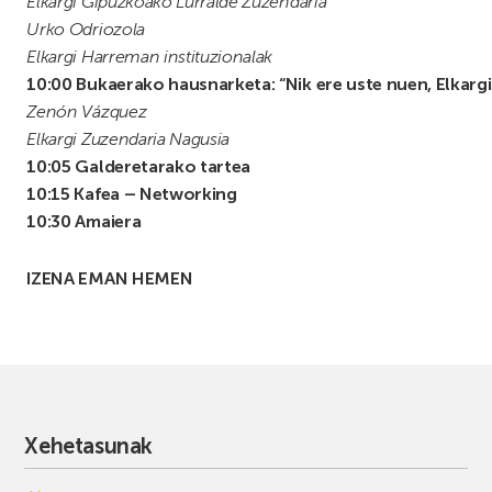
Elkargi Gipuzkoako Lurralde Zuzendaria
Urko Odriozola
Elkargi Harreman instituzionalak
10:00 Bukaerako hausnarketa: “Nik ere uste nuen, Elkargi
Zenón Vázquez
Elkargi Zuzendaria Nagusia
10:05 Galderetarako tartea
10:15 Kafea – Networking
10:30 Amaiera
IZENA EMAN HEMEN
Xehetasunak