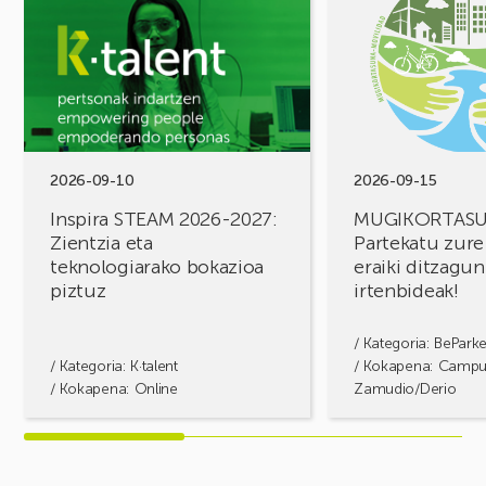
Inspira
MUGIKORTASUN
STEAM
FOROA
2026-
Partekatu
2027:
zure
Zientzia
erronkak,
eta
eraiki
teknologiarako
ditzagun
bokazioa
irtenbideak!
2026-09-10
2026-09-15
piztuz
Inspira STEAM 2026-2027:
MUGIKORTAS
Zientzia eta
Partekatu zure
teknologiarako bokazioa
eraiki ditzagun
piztuz
irtenbideak!
/ Kategoria:
BePark
/ Kategoria:
K·talent
/ Kokapena: Camp
/ Kokapena: Online
Zamudio/Derio