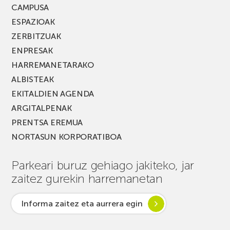
CAMPUSA
ESPAZIOAK
ZERBITZUAK
ENPRESAK
HARREMANETARAKO
ALBISTEAK
EKITALDIEN AGENDA
ARGITALPENAK
PRENTSA EREMUA
NORTASUN KORPORATIBOA
Parkeari buruz gehiago jakiteko, jar
zaitez gurekin harremanetan
Informa zaitez eta aurrera egin