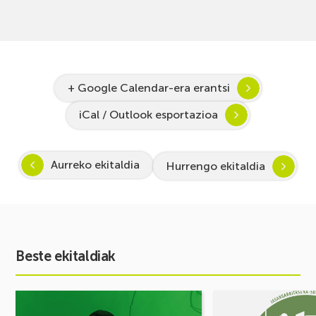
+ Google Calendar-era erantsi
iCal / Outlook esportazioa
Aurreko ekitaldia
Hurrengo ekitaldia
Beste ekitaldiak
Ekitaldia
Ekitaldia
ikusi
ikusi