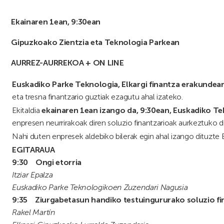
Ekainaren 1ean, 9:30ean
Gipuzkoako Zientzia eta Teknologia Parkean
AURREZ-AURREKOA + ON LINE
Euskadiko Parke Teknologia, Elkargi finantza erakundear
eta tresna finantzario guztiak ezagutu ahal izateko.
Ekitaldia
ekainaren 1ean izango da, 9:30ean, Euskadiko 
enpresen neurrirakoak diren soluzio finantzarioak aurkeztuko di
Nahi duten enpresek aldebiko bilerak egin ahal izango dituzte
EGITARAUA
9:30 Ongi etorria
Itziar Epalza
Euskadiko Parke Teknologikoen Zuzendari Nagusia
9:35 Ziurgabetasun handiko testuingururako soluzio fin
Rakel Martín