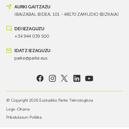
AURKI GAITZAZU
IBAIZABAL BIDEA, 101 - 48170 ZAMUDIO (BIZKAIA)
DEI IEZAGUZU
+34 944 039 500
IDATZ IEZAGUZU
parke@parke.eus
© Copyright 2026 Euskadiko Parke Teknologikoa
Lege-Oharra
Pribatutasun-Politika