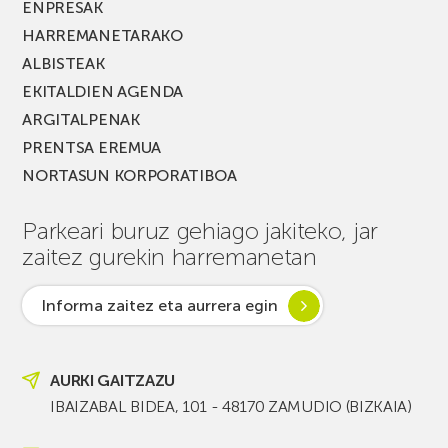
ENPRESAK
HARREMANETARAKO
ALBISTEAK
EKITALDIEN AGENDA
ARGITALPENAK
PRENTSA EREMUA
NORTASUN KORPORATIBOA
Parkeari buruz gehiago jakiteko, jar
zaitez gurekin harremanetan
Informa zaitez eta aurrera egin
AURKI GAITZAZU
IBAIZABAL BIDEA, 101 - 48170 ZAMUDIO (BIZKAIA)