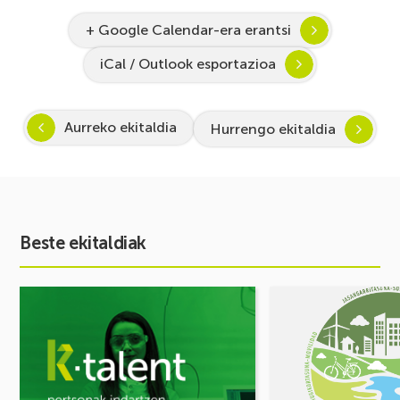
+ Google Calendar-era erantsi
iCal / Outlook esportazioa
Aurreko ekitaldia
Hurrengo ekitaldia
Beste ekitaldiak
Ekitaldia
Ekitaldia
ikusi
ikusi
Inspira
MUGIKORTASUN
STEAM
FOROA
2026-
Partekatu
2027:
zure