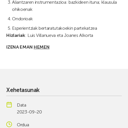
Aliantzaren instrumentazioa: bazkideen ituna; klausula
ohikoenak
Ondorioak
Esperientziak bertaratutakoekin partekatzea
Hizlariak
: Luis Villanueva eta Joanes Alkorta
IZENA EMAN
HEMEN
Xehetasunak
Data
2023-09-20
Ordua