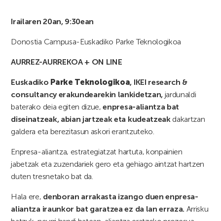
Irailaren 20an, 9:30ean
Donostia Campusa-Euskadiko Parke Teknologikoa
AURREZ-AURREKOA + ON LINE
Euskadiko
Parke Teknologikoa
, IKEI research &
consultancy erakundearekin lankidetzan,
jardunaldi
baterako deia egiten dizue,
enpresa-aliantza bat
diseinatzeak, abian jartzeak eta kudeatzeak
dakartzan
galdera eta berezitasun askori erantzuteko.
Enpresa-aliantza, estrategiatzat hartuta, konpainien
jabetzak eta zuzendariek gero eta gehiago aintzat hartzen
duten tresnetako bat da.
Hala ere,
denboran arrakasta izango duen enpresa-
aliantza iraunkor bat garatzea ez da lan erraza.
Arrisku