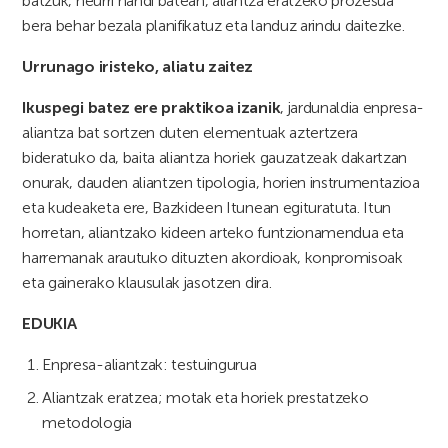
batzuk, neurri handi batean, aliantza eratzeko prozesua
bera behar bezala planifikatuz eta landuz arindu daitezke.
Urrunago iristeko, aliatu zaitez
Ikuspegi batez ere praktikoa izanik
, jardunaldia enpresa-
aliantza bat sortzen duten elementuak aztertzera
bideratuko da, baita aliantza horiek gauzatzeak dakartzan
onurak, dauden aliantzen tipologia, horien instrumentazioa
eta kudeaketa ere, Bazkideen Itunean egituratuta. Itun
horretan, aliantzako kideen arteko funtzionamendua eta
harremanak arautuko dituzten akordioak, konpromisoak
eta gainerako klausulak jasotzen dira.
EDUKIA
Enpresa-aliantzak: testuingurua
Aliantzak eratzea; motak eta horiek prestatzeko
metodologia