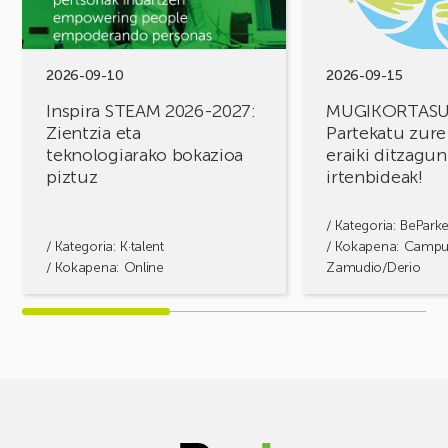
Zientzia
erronkak,
eta
eraiki
teknologiarako
ditzagun
bokazioa
irtenbideak!
2026-09-10
2026-09-15
piztuz
Inspira STEAM 2026-2027:
MUGIKORTAS
Zientzia eta
Partekatu zure
teknologiarako bokazioa
eraiki ditzagun
piztuz
irtenbideak!
/ Kategoria:
BePark
/ Kategoria:
K·talent
/ Kokapena: Camp
/ Kokapena: Online
Zamudio/Derio